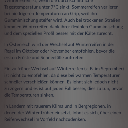
Winterreifen ist, wenn die durchschnittliche
Tagestemperatur unter 7°C sinkt. Sommerreifen verlieren
bei niedrigeren Temperaturen an Grip, weil ihre
Gummimischung steifer wird. Auch bei trockenen Straßen
kommen Winterreifen dank ihrer flexiblen Gummimischung
und dem speziellen Profil besser mit der Kälte zurecht.
In Österreich wird der Wechsel auf Winterreifen in der
Regel im Oktober oder November empfohlen, bevor die
ersten Fröste und Schneefälle auftreten.
Ein zu früher Wechsel auf Winterreifen (z. B. im September)
ist nicht zu empfehlen, da diese bei warmen Temperaturen
schneller verschleißen können. Es lohnt sich jedoch nicht
zu zögern und es ist auf jeden Fall besser, dies zu tun, bevor
die Temperaturen sinken.
In Ländern mit rauerem Klima und in Bergregionen, in
denen der Winter früher einsetzt, lohnt es sich, über einen
Reifenwechsel im Vorfeld nachzudenken.