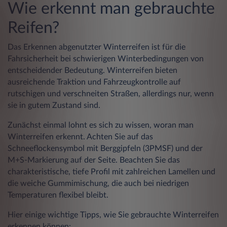
Wie erkennt man gebrauchte
Reifen?
Das Erkennen abgenutzter Winterreifen ist für die
Fahrsicherheit bei schwierigen Winterbedingungen von
entscheidender Bedeutung. Winterreifen bieten
ausreichende Traktion und Fahrzeugkontrolle auf
rutschigen und verschneiten Straßen, allerdings nur, wenn
sie in gutem Zustand sind.
Zunächst einmal lohnt es sich zu wissen, woran man
Winterreifen erkennt. Achten Sie auf das
Schneeflockensymbol mit Berggipfeln (3PMSF) und der
M+S-Markierung auf der Seite. Beachten Sie das
charakteristische, tiefe Profil mit zahlreichen Lamellen und
die weiche Gummimischung, die auch bei niedrigen
Temperaturen flexibel bleibt.
Hier einige wichtige Tipps, wie Sie gebrauchte Winterreifen
erkennen können: