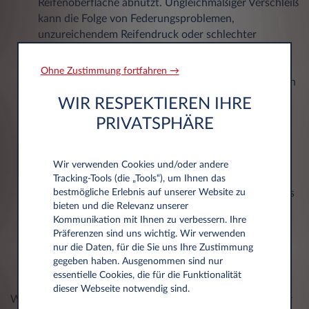
Reifenoberfläche abnutzt. Ungleichmäßiger Verschleiß
kann die Folge von Federungsproblemen,
unzureichendem Reifendruck oder schlechter
Radbalance sein.
Risse und Seitenschäden:
Reifen können alt werden,
Ohne Zustimmung fortfahren →
auch wenn sie nicht viel benutzt wurden. Überprüfen
Sie die Seiten des Reifens (sogenannte Seitenwand)
WIR RESPEKTIEREN IHRE
auf Risse, Verfärbungen oder Verformungen. Risse
PRIVATSPHÄRE
und Beulen können gefährlich sein und dazu führen,
dass der Reifen während der Fahrt platzt.
Überprüfen Sie das Produktionsdatum Ihrer Reifen:
Wir verwenden Cookies und/oder andere
Unabhängig vom Grad der Profilabnutzung, altern
Tracking‑Tools (die „Tools“), um Ihnen das
bestmögliche Erlebnis auf unserer Website zu
Reifen mit der Zeit. Auf der Seitenwand jedes Reifens
bieten und die Relevanz unserer
befindet sich eine DOT-Nummer, die Auskunft über
Kommunikation mit Ihnen zu verbessern. Ihre
das Herstellungsdatum gibt. Die letzten vier Ziffern
Präferenzen sind uns wichtig. Wir verwenden
dieses Codes geben die Woche und das Jahr der
nur die Daten, für die Sie uns Ihre Zustimmung
Produktion an (z. B. 1219 bedeutet Woche 12 von
gegeben haben. Ausgenommen sind nur
2019).
essentielle Cookies, die für die Funktionalität
dieser Webseite notwendig sind.
Wie viele Jahre sind Winterreifen haltbar? Reifen, die älter