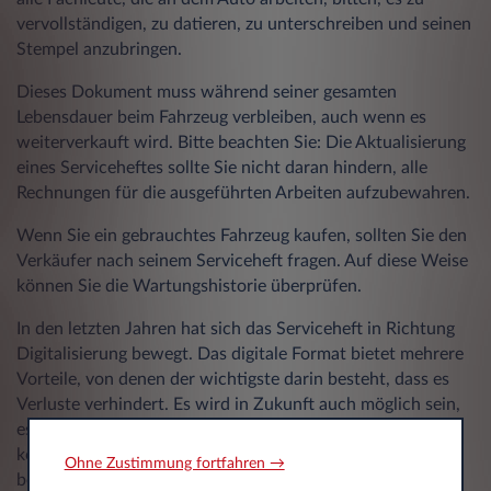
vervollständigen, zu datieren, zu unterschreiben und seinen
Stempel anzubringen.
Dieses Dokument muss während seiner gesamten
Lebensdauer beim Fahrzeug verbleiben, auch wenn es
weiterverkauft wird. Bitte beachten Sie: Die Aktualisierung
eines Serviceheftes sollte Sie nicht daran hindern, alle
Rechnungen für die ausgeführten Arbeiten aufzubewahren.
Wenn Sie ein gebrauchtes Fahrzeug kaufen, sollten Sie den
Verkäufer nach seinem Serviceheft fragen. Auf diese Weise
können Sie die Wartungshistorie überprüfen.
In den letzten Jahren hat sich das Serviceheft in Richtung
Digitalisierung bewegt. Das digitale Format bietet mehrere
Vorteile, von denen der wichtigste darin besteht, dass es
Verluste verhindert. Es wird in Zukunft auch möglich sein,
es mit bestimmten Benachrichtigungsfunktionen zu
kombinieren, um beispielsweise den Eigentümer auf einen
Ohne Zustimmung fortfahren →
bevorstehenden Service oder eine technische Inspektion