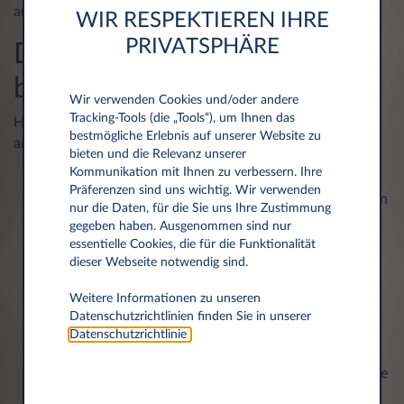
aufmerksam zu machen.
WIR RESPEKTIEREN IHRE
PRIVATSPHÄRE
Die Rolle des Serviceheftes
bei der Autowartung
Wir verwenden Cookies und/oder andere
Tracking‑Tools (die „Tools“), um Ihnen das
Hier sind die Eingriffe, die in einem Wartungsprotokoll
bestmögliche Erlebnis auf unserer Website zu
angezeigt werden müssen:
bieten und die Relevanz unserer
Kommunikation mit Ihnen zu verbessern. Ihre
Wartung
: Ihr Fahrtenbuch sollte alle durchgeführten
Präferenzen sind uns wichtig. Wir verwenden
Wartungsarbeiten enthalten, einschließlich der Daten
nur die Daten, für die Sie uns Ihre Zustimmung
und Arten der durchgeführten Arbeiten, wie z. B.
gegeben haben. Ausgenommen sind nur
Ölwechsel, Filterwechsel und Reparaturen.
essentielle Cookies, die für die Funktionalität
dieser Webseite notwendig sind.
Details zur Reparatur
: Alle durchgeführten
Reparaturen, ob geplant oder nicht, müssen in das
Weitere Informationen zu unseren
Datenschutzrichtlinien finden Sie in unserer
Serviceheft aufgenommen werden. Eventuell
Datenschutzrichtlinie
.
ausgetauschte Teile müssen ebenfalls enthalten sein.
Empfehlungen des Herstellers
: Das Serviceheft sollte
die Ratschläge des Herstellers zu den