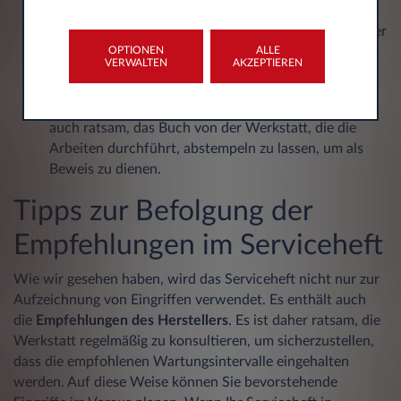
Wartungshäufigkeiten und den durchzuführenden
Eingriffen auf der Grundlage von Kilometerstand oder
OPTIONEN
ALLE
Jahren enthalten. Diese Angaben variieren je nach
VERWALTEN
AKZEPTIEREN
Fahrzeugtyp und Motorisierung.
Professionelle Unterschriften und Stempel
: Es ist
auch ratsam, das Buch von der Werkstatt, die die
Arbeiten durchführt, abstempeln zu lassen, um als
Beweis zu dienen.
Tipps zur Befolgung der
Empfehlungen im Serviceheft
Wie wir gesehen haben, wird das Serviceheft nicht nur zur
Aufzeichnung von Eingriffen verwendet. Es enthält auch
die
Empfehlungen des Herstellers
. Es ist daher ratsam, die
Werkstatt regelmäßig zu konsultieren, um sicherzustellen,
dass die empfohlenen Wartungsintervalle eingehalten
werden. Auf diese Weise können Sie bevorstehende