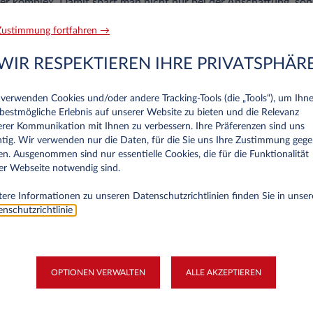
r komplex. Damit spart man nicht nur bei der Anschaffung, son
g.
ustimmung fortfahren →
hrzeuge: Die Auswahl
WIR RESPEKTIEREN IHRE PRIVATSPHÄR
zeugflotte effizienter und umweltschonender gestalten, haben Si
r Elektrowagen wie dem Fiat New 500e als auch diverse Hybrid
verwenden Cookies und/oder andere Tracking‑Tools (die „Tools“), um Ihn
e Ansprüche und Bedürfnisse genau die passenden
Modelle elektr
bestmögliche Erlebnis auf unserer Website zu bieten und die Relevanz
nen kleinen Überblick der beliebtesten Hybrid-Modelle finden S
rer Kommunikation mit Ihnen zu verbessern. Ihre Präferenzen sind uns
tig. Wir verwenden nur die Daten, für die Sie uns Ihre Zustimmung geg
o Junior
n. Ausgenommen sind nur essentielle Cookies, die für die Funktionalität
er Webseite notwendig sind.
tungsstarke Hybrid-Auto glänzt mit sportlichem Design und inno
ere Informationen zu unseren Datenschutzrichtlinien finden Sie in unser
erbraucht er nur 5,2 l oder 15,6 kWh auf 100km, sodass er allei
nschutzrichtlinie
.
eine Reichweite bis 580 km erreichen kann. Auf langen Strecken
tterie für bis zu 400 km. Wer Leistung und Stil umweltfreundlic
 dieses Modell.
OPTIONEN VERWALTEN
ALLE AKZEPTIEREN
nse
V mit 225 PS und modernster Hybrid-Technologie zeichnet sich 