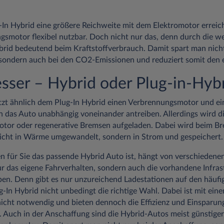
-In Hybrid eine größere Reichweite mit dem Elektromotor erreic
smotor flexibel nutzbar. Doch nicht nur das, denn durch die we
ybrid bedeutend beim Kraftstoffverbrauch. Damit spart man nich
 sondern auch bei den CO2-Emissionen und reduziert somit den
esser – Hybrid oder Plug-in-Hyb
itzt ähnlich dem Plug-In Hybrid einen Verbrennungsmotor und ei
 das Auto unabhängig voneinander antreiben. Allerdings wird di
tor oder regenerative Bremsen aufgeladen. Dabei wird beim Br
nicht in Wärme umgewandelt, sondern in Strom und gespeichert.
n für Sie das passende Hybrid Auto ist, hängt von verschiedene
ur das eigene Fahrverhalten, sondern auch die vorhandene Infrast
leben. Denn gibt es nur unzureichend Ladestationen auf den häuf
ug-In Hybrid nicht unbedingt die richtige Wahl. Dabei ist mit ei
 nicht notwendig und bieten dennoch die Effizienz und Einsparu
. Auch in der Anschaffung sind die Hybrid-Autos meist günstiger