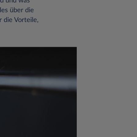
id und was
les über die
die Vorteile,