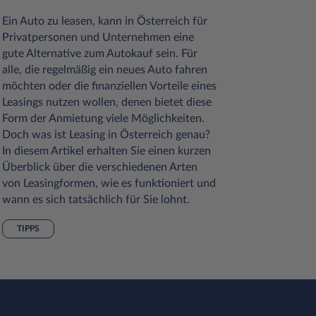
Diese Ste
auf gekau
Ein Auto zu leasen, kann in Österreich für
erhoben. 
Privatpersonen und Unternehmen eine
den Verbr
gute Alternative zum Autokauf sein. Für
Umweltbe
alle, die regelmäßig ein neues Auto fahren
Steuer wu
möchten oder die finanziellen Vorteile eines
wieder an
Leasings nutzen wollen, denen bietet diese
Umweltan
Form der Anmietung viele Möglichkeiten.
Vorgaben 
Doch was ist Leasing in Österreich genau?
wichtigs
In diesem Artikel erhalten Sie einen kurzen
Steuer in
Überblick über die verschiedenen Arten
wird, wan
von Leasingformen, wie es funktioniert und
auf das L
wann es sich tatsächlich für Sie lohnt.
TIPPS
TIPPS