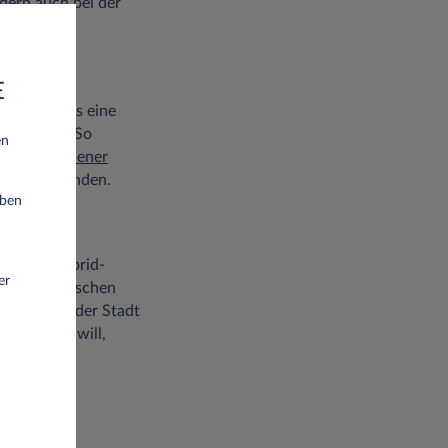
dern auch bei der
E
e bei Leasys eine
fahrzeuge. So
en
isch betriebener
ie im Folgenden.
eben
vativer Hybrid-
er
n im elektrischen
 außerhalb der Stadt
h vereinen will,
durch seine