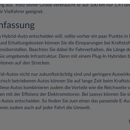
g aus. Trotz seiner Größe verbraucht er auf 100 km nur 1,4 l u
ür Vielfahrer geeignet.
fassung
n Hybrid-Auto entscheiden will, sollte vorher ein paar Punkte in
nd Erhaltungskosten können Sie die Einsparungen bei Kraftstof
enüberstellen. Beachten Sie dabei Ihr Fahrverhalten, die Länge de
Sie umgebende Infrastruktur. Denn mit einem Plug-In Hybriden b
tionen auf den Strecken.
brid-Autos nicht nur zukunftsträchtig sind und geringere Auswir
trisch betriebenen Autos können Sie auf lange Zeit beim Krafts
Diese Autos kombinieren zudem die Vorteile wie die Reichweite 
 mit der Effizienz der Elektromotoren. Bei Leasys können Sie si
Autos entscheiden. So finden Sie zum einen das passende E-Aut
nen zudem auch auf jeder Fahrt die Umwelt.