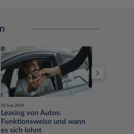
en
25 Sep 2024
30 Sep 20
Leasing von Autos:
Die N
Funktionsweise und wann
- kur
es sich lohnt