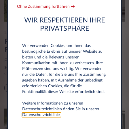
Ohne Zustimmung fortfahren →
WIR RESPEKTIEREN IHRE
PRIVATSPHÄRE
22 Jul 2026
Flottenoptimierung: Effizienter
Wir verwenden Cookies, um Ihnen das
Fuhrpark, geringere Kosten
bestmögliche Erlebnis auf unserer Website zu
bieten und die Relevanz unserer
Flottenoptimierung hilft Unternehmen, Fuhrparkkosten zu
Kommunikation mit Ihnen zu verbessern. Ihre
senken, Prozesse zu digitalisieren und die Effizienz zu
Präferenzen sind uns wichtig. Wir verwenden
steigern.
nur die Daten, für die Sie uns Ihre Zustimmung
gegeben haben, mit Ausnahme der unbedingt
erforderlichen Cookies, die für die
TIPPS
Funktionalität dieser Website erforderlich sind.
Weitere Informationen zu unseren
Datenschutzrichtlinien finden Sie in unserer
Datenschutzrichtlinie
.