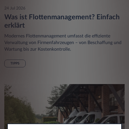
24 Jul 2026
Was ist Flottenmanagement? Einfach
erklärt
Modernes Flottenmanagement umfasst die effiziente
Verwaltung von Firmenfahrzeugen – von Beschaffung und
Wartung bis zur Kostenkontrolle.
TIPPS