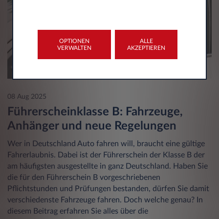
OPTIONEN
ALLE
VERWALTEN
AKZEPTIEREN
08 Aug 2025
Führerscheinklasse B: Fahrzeuge,
Anhänger und neue Regelungen
Wer in Deutschland Auto fahren will, braucht eine gültige
Fahrerlaubnis. Dabei ist der Führerschein der Klasse B der
am häufigsten ausgestellte in ganz Deutschland. Haben Sie
die für den Führerschein B vorgeschriebenen
Pflichtstunden und Prüfungen bestanden, dürfen Sie damit
verschiedenste Fahrzeuge fahren. Doch welche genau? In
diesem Beitrag erfahren Sie alles über die