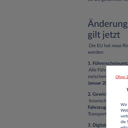
Änderung
gilt jetzt
Die EU hat neue Rich
werden:
1. Führerscheinumt
Alle Führerscheine 
zwischen 1971 und 
Ohne Z
Januar 2025
gegen d
2. Gewichtserweiter
Inzwischen ist es f
Wir
Fahrzeuge bis 4,2
Web
Transporter oder E-
verb
die
3. Digitale Führersc
erfo