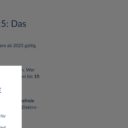
5: Das
ere ab 2025 gültig
tellt werden. Wer
 muss diesen bis
19.
E
ch,
emissionsfreie
em schwere Elektro-
 für
ind.