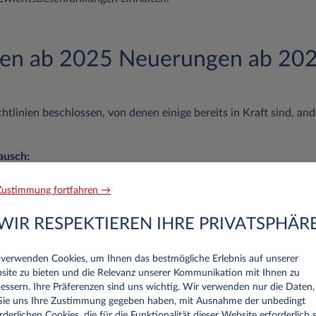
en ab 2025 Neuerungen ab 202
tlinien beschlossen, von denen einige bereits in Kraft sind, and
ausch:
müssen schrittweise auf das neue EU-einheitliche Format umges
1980 geboren wurde und noch einen Papierführerschein besitzt,
ustimmung fortfahren →
en neuen Führerschein im Scheckkartenformat eintauschen.
WIR RESPEKTIEREN IHRE PRIVATSPHÄR
ung für Klasse B:
ür Fahrer mit mindestens zweijährigem Führerscheinbesitz mögli
 verwenden Cookies, um Ihnen das bestmögliche Erlebnis auf unserer
5 Tonnen Gesamtmasse
zu führen. Diese Regelung betrifft vor all
site zu bieten und die Relevanz unserer Kommunikation mit Ihnen zu
Wohnmobile und ist bereits in Kraft.
essern. Ihre Präferenzen sind uns wichtig. Wir verwenden nur die Daten,
 Sie uns Ihre Zustimmung gegeben haben, mit Ausnahme der unbedingt
heine:
rderlichen Cookies, die für die Funktionalität dieser Website erforderlich s