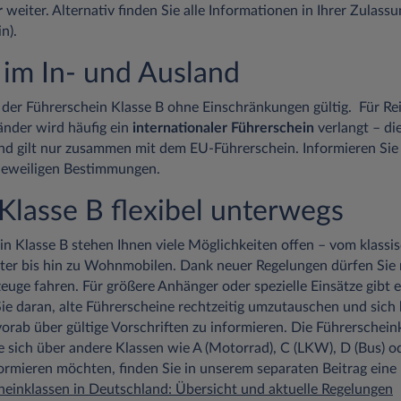
r
weiter. Alternativ finden Sie alle Informationen in Ihrer Zulas
n).
t im In- und Ausland
t der Führerschein Klasse B ohne Einschränkungen gültig. Für Rei
nder wird häufig ein
internationaler Führerschein
verlangt – di
d gilt nur zusammen mit dem EU-Führerschein. Informieren Sie 
e jeweiligen Bestimmungen.
 Klasse B flexibel unterwegs
n Klasse B stehen Ihnen viele Möglichkeiten offen – vom klas
rter bis hin zu Wohnmobilen. Dank neuer Regelungen dürfen Si
euge fahren. Für größere Anhänger oder spezielle Einsätze gibt 
ie daran, alte Führerscheine rechtzeitig umzutauschen und sich 
rab über gültige Vorschriften zu informieren. Die Führerscheink
e sich über andere Klassen wie A (Motorrad), C (LKW), D (Bus) o
formieren möchten, finden Sie in unserem separaten Beitrag ein
heinklassen in Deutschland: Übersicht und aktuelle Regelungen