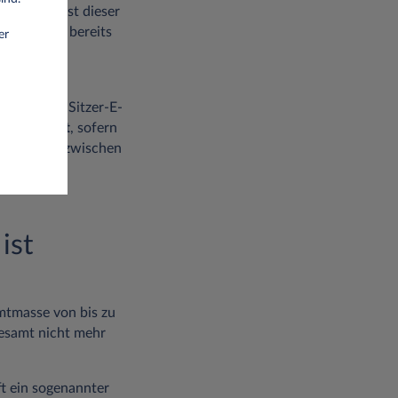
tschland ist dieser
ungen sind bereits
er
d (z. B. 8-Sitzer-E-
nnen erhöht
, sofern
erung ist inzwischen
ist
mtmasse von bis zu
esamt nicht mehr
ft ein sogenannter