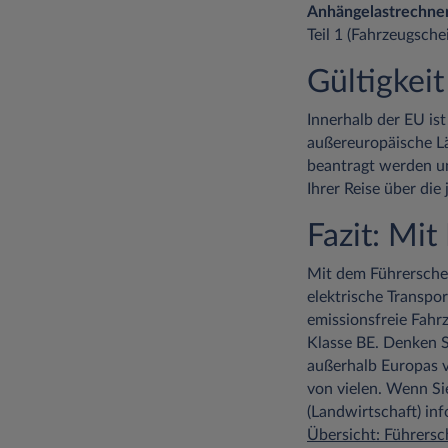
Anhängelastrechne
Teil 1 (Fahrzeugschei
Gültigkei
Innerhalb der EU is
außereuropäische Lä
beantragt werden un
Ihrer Reise über di
Fazit: Mit
Mit dem Führerschei
elektrische Transpo
emissionsfreie Fahrz
Klasse BE. Denken S
außerhalb Europas vo
von vielen. Wenn Si
(Landwirtschaft) in
Übersicht: Führersc