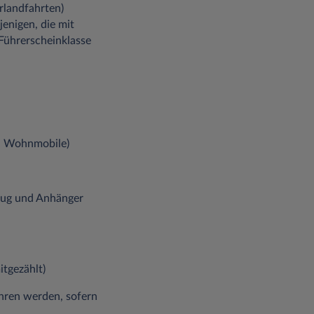
rlandfahrten)
jenigen, die mit
Führerscheinklasse
r, Wohnmobile)
eug und Anhänger
itgezählt)
hren werden, sofern