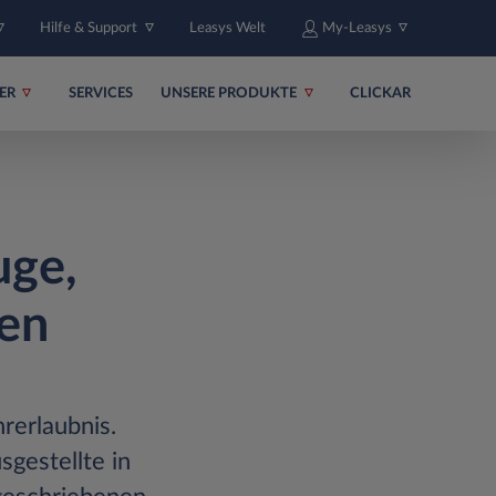
Hilfe & Support
Leasys Welt
My-Leasys
ER
SERVICES
UNSERE PRODUKTE
CLICKAR
uge,
en
rerlaubnis.
sgestellte in