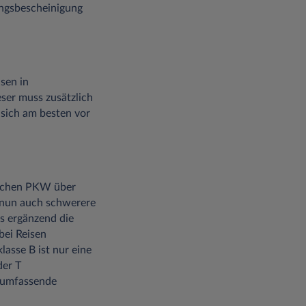
sungsbescheinigung
sen in
eser muss zusätzlich
sich am besten vor
sischen PKW über
e nun auch schwerere
es ergänzend die
bei Reisen
lasse B ist nur eine
der T
e umfassende