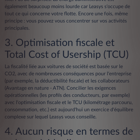
également beaucoup moins lourde car Leasys s'occupe de
tout ce qui concerne votre flotte. Encore une fois, même
principe : vous pouvez vous concentrer sur vos activités
principales.
3. Optimisation fiscale et
Total Cost of Usership (TCU)
La fiscalité liée aux voitures de société est basée sur le
CO2, avec de nombreuses conséquences pour l'entreprise
(par exemple, la déductibilité fiscale) et les collaborateurs
(Avantage en nature - ATN). Concilier les exigences
opérationnelles (les profils des conducteurs, par exemple)
avec l'optimisation fiscale et le TCU (kilométrage parcouru,
consommation, etc.) est aujourd'hui un exercice d'équilibre
complexe sur lequel Leasys vous conseille.
4. Aucun risque en termes de