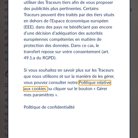
motorisation et vous aide à déterminer quels sont les
utiliser des Traceurs tiers afin de vous proposer
des publicités plus pertinentes. Certains
modèles correspondant le mieux au profil de chacun de vos
Traceurs peuvent être traités par des tiers situés
conducteurs. Leasys vous conseille également quant à
en dehors de l’Espace économique européen
l'infrastructure de recharge, tant pour les entreprises que
(EEE), dans des pays ne bénéficiant pas encore
pour les conducteurs. Et ce ne sont là que deux exemples
d’une décision d’adéquation des autorités
de soutiens parmi bien d'autres... Grâce à une transition
européennes compétentes en matière de
électrique intelligente, vos conducteurs peuvent vivre une
protection des données. Dans ce cas, le
expérience de conduite totalement nouvelle sans aucun
transfert repose sur votre consentement (art.
49.1.a du RGPD).
souci.
Si vous souhaitez en savoir plus sur les Traceurs
6. Flexibilité
que nous utilisons et sur la manière de les gérer,
vous pouvez consulter notre
Politique relative
De nombreuses entreprises seront confrontées à des défis
aux cookies
ou cliquer sur le bouton « Gérer
majeurs dans les mois à venir. Cela nécessitera parfois des
mes paramètres ».
ajustements dans la gestion de la flotte. La flexibilité est ici
le mot-clé. Leasys réfléchit avec vous et propose des
Politique de confidentialité
solutions pratiques à court terme pour répondre aux
besoins ... sans perdre de vue vos objectifs à long terme.
Car le leasing opérationnel est avant tout un service que
Leasys vous garantit optimal, même dans les moments