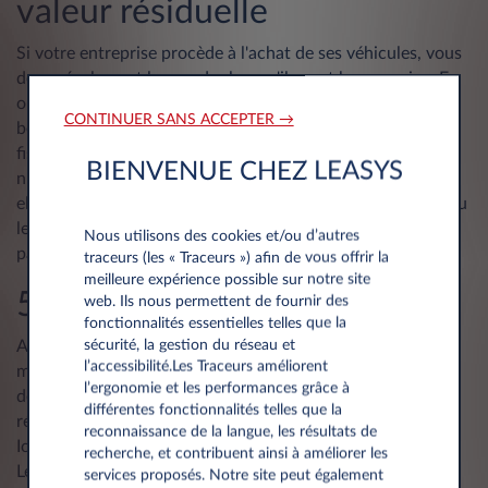
valeur résiduelle
Si votre entreprise procède à l'achat de ses véhicules, vous
devez également les vendre lorsqu'ils sont hors service. En
obtenir une valeur résiduelle correcte aujourd'hui exige
CONTINUER SANS ACCEPTER →
beaucoup d'expertise en raison de l'évolution de l'éco-
fiscalité sur les marchés de revente. La vente d'une voiture
BIENVENUE CHEZ LEASYS
n'est pas seulement une charge administrative/logistique,
elle comporte également un risque financier. Dans le cas du
leasing opérationnel, ce risque est entièrement supporté
Nous utilisons des cookies et/ou d’autres
par la société de leasing.
traceurs (les « Traceurs ») afin de vous offrir la
meilleure expérience possible sur notre site
5. Transition électrique
web. Ils nous permettent de fournir des
fonctionnalités essentielles telles que la
sécurité, la gestion du réseau et
Avec des normes européennes toujours plus strictes en
l’accessibilité.Les Traceurs améliorent
matière d'émissions de CO2, une diminution progressive
l’ergonomie et les performances grâce à
des moteurs à combustion est inévitable. Mais comment
différentes fonctionnalités telles que la
réaliser une transition concrète vers une flotte électrique ?
reconnaissance de la langue, les résultats de
Ici aussi, le leasing opérationnel est la réponse idéale.
recherche, et contribuent ainsi à améliorer les
Leasys supporte le risque financier lié à cette nouvelle
services proposés. Notre site peut également