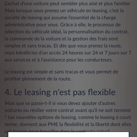
L’achat d’une voiture peut sembler plus aisé et plus familier.
Mais lorsque vous prenez un véhicule en leasing, c’est la
société de leasing qui assume l’essentiel de la charge
administrative pour vous. Grâce à elle, le processus de
sélection du véhicule idéal, la personnalisation du contrat,
la commande de la voiture et la gestion des frais sont
simples et sans tracas. Et dès que vous prenez la route,
vous bénéficiez d’un accès 24 heures sur 24 et 7 jours sur 7
aux services et à l’assistance pour les conducteurs.
Le leasing est simple et sans tracas et vous permet de
profiter pleinement de la route.
4. Le leasing n'est pas flexible
Mais que se passe-t-il si vous devez ajouter d’autres
voitures ou résilier votre contrat avant qu’il ne soit terminé
? Les nouvelles options de leasing, comme le leasing à court
terme, donnent aux PME la flexibilité et la liberté dont elles
ont besoin pour travailler dans le contexte actuel