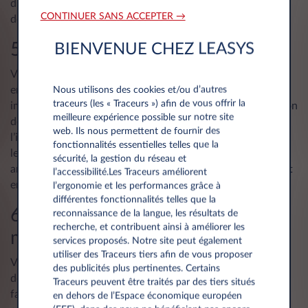
d’incertitude. Votre contrat de leasing évolue en fonction
CONTINUER SANS ACCEPTER →
des besoins de votre entreprise.
5. Le leasing est risqué
BIENVENUE CHEZ LEASYS
Vous craignez que des problèmes de trésorerie ne vous
empêchent de payer les frais de leasing mensuels ? Il est
Nous utilisons des cookies et/ou d’autres
traceurs (les « Traceurs ») afin de vous offrir la
important d’évaluer votre budget et vos besoins en fonction
meilleure expérience possible sur notre site
des conditions du contrat de leasing avant de le signer, à
web. Ils nous permettent de fournir des
l’instar de tout autre contrat. Et comme la société de
fonctionnalités essentielles telles que la
leasing assume le risque pour vous – réparations,
sécurité, la gestion du réseau et
amortissement, taxes et revente compris – le leasing réduit
l’accessibilité.Les Traceurs améliorent
en fait le risque lié à l’utilisation d’un véhicule.
l’ergonomie et les performances grâce à
différentes fonctionnalités telles que la
6. Le leasing, ça n’est pas pour
reconnaissance de la langue, les résultats de
recherche, et contribuent ainsi à améliorer les
moi
services proposés. Notre site peut également
utiliser des Traceurs tiers afin de vous proposer
Vous pensez que seules les grandes entreprises qui gèrent
des publicités plus pertinentes. Certains
de grandes flottes peuvent tirer profit du leasing ? C’est
Traceurs peuvent être traités par des tiers situés
faux ! Le leasing est une excellente solution pour les
en dehors de l’Espace économique européen