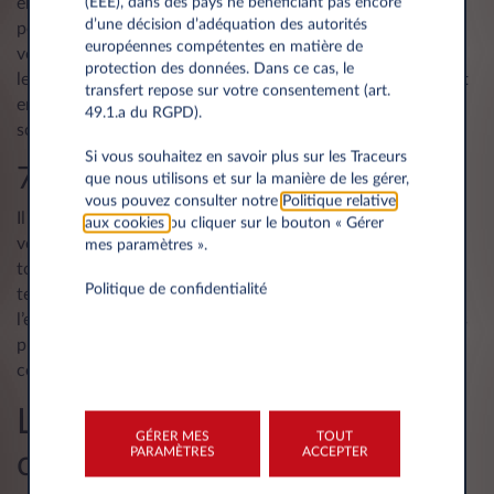
entreprises de toutes tailles. Pour les propriétaires de
(EEE), dans des pays ne bénéficiant pas encore
d’une décision d’adéquation des autorités
petites entreprises, le leasing signifie que vous conduisez
européennes compétentes en matière de
votre voiture ou fourgonnette idéale, tout en échelonnant
protection des données. Dans ce cas, le
les coûts dans le temps et en bénéficiant de flexibilité, tout
transfert repose sur votre consentement (art.
en contrôlant les coûts et en vivant une expérience sans
49.1.a du RGPD).
soucis.
Si vous souhaitez en savoir plus sur les Traceurs
7. Ce n'est pas ma voiture
que nous utilisons et sur la manière de les gérer,
vous pouvez consulter notre
Politique relative
Il est vrai que lorsque vous prenez un contrat de leasing, la
aux cookies
ou cliquer sur le bouton « Gérer
voiture ne vous appartient pas. Mais vous conduisez
mes paramètres ».
toujours une voiture neuve à la fine pointe de la
Politique de confidentialité
technologie sans devoir payer pour l’essence, l’assurance,
l’entretien ou les réparations. Votre voiture en leasing vous
plaît ? Vous avez la possibilité de l’acheter à la fin de votre
contrat, et ce, à un prix compétitif.
Le leasing vous permet de
GÉRER MES
TOUT
PARAMÈTRES
ACCEPTER
continuer à avancer