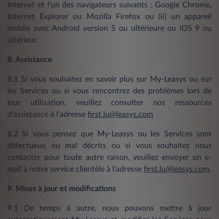
Internet et l'un des navigateurs suivants : Google Chrome,
Internet Explorer ou Mozilla Firefox ou (ii) un appareil
mobile avec Android version 5 ou ultérieure ou iOS 9 ou
ultérieur.
8. Assistance
8.1 Si vous souhaitez en savoir plus sur My-Leasys ou sur
les Services ou si vous rencontrez des problèmes lors de
leur utilisation, veuillez consulter nos ressources
d'assistance à l'adresse
first.lu@leasys.com
8.2 Si vous pensez que My-Leasys ou les Services sont
défectueux ou mal décrits ou si vous souhaitez nous
contacter pour toute autre raison, veuillez envoyer un e-
mail à notre service clientèle à l'adresse
first.lu@leasys.com
.
9. Mises à jour et modifications
9.1 De temps à autre, nous pouvons mettre à jour