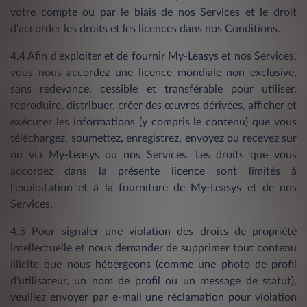
votre compte ou par le biais de nos Services et le droit
d'accorder les droits et les licences dans nos Conditions.
4.4 Afin d'exploiter et de fournir My-Leasys et nos Services,
vous nous accordez une licence mondiale non exclusive,
sans redevance, cessible et transférable pour utiliser,
reproduire, distribuer, créer des œuvres dérivées, afficher et
exécuter les informations (y compris le contenu) que vous
téléchargez, soumettez, enregistrez, envoyez ou recevez sur
ou via My-Leasys ou nos Services. Les droits que vous
accordez dans la présente licence sont limités à
l'exploitation et à la fourniture de My-Leasys et de nos
Services.
4.5 Pour signaler une violation des droits de propriété
intellectuelle et nous demander de supprimer tout contenu
illicite que nous hébergeons (comme une photo de profil
d'utilisateur, un nom de profil ou un message de statut),
veuillez envoyer par e-mail une réclamation pour violation