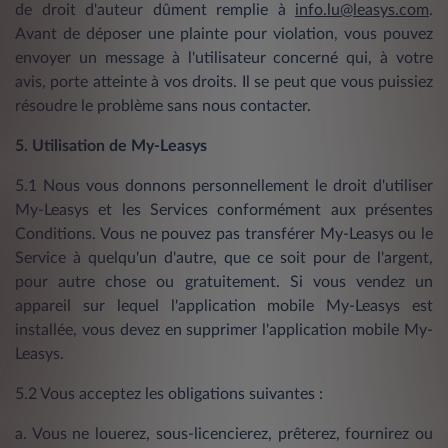
de droit d'auteur dûment remplie à
info.lu@leasys.com
.
Avant de déposer une plainte pour violation, vous pouvez
envoyer un message à l'utilisateur concerné qui, à votre
avis, porte atteinte à vos droits. Il se peut que vous puissiez
résoudre le problème sans nous contacter.
5. Utilisation de My-Leasys
5.1 Nous vous donnons personnellement le droit d'utiliser
My-Leasys et les Services conformément aux présentes
Conditions. Vous ne pouvez pas transférer My-Leasys ou le
Service à quelqu'un d'autre, que ce soit pour de l'argent,
pour autre chose ou gratuitement. Si vous vendez un
appareil sur lequel l'application mobile My-Leasys est
installée, vous devez en supprimer l'application mobile My-
Leasys.
5.2 Vous acceptez les obligations suivantes :
a. Vous ne louerez, sous-licencierez, prêterez, fournirez ou