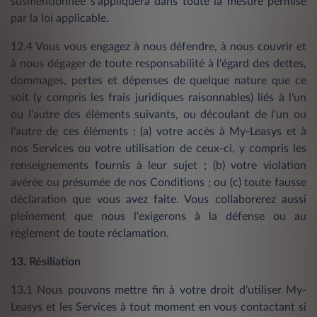
susmentionnée s'appliquera dans toute la mesure permise
par la loi applicable.
12.4 Vous vous engagez à nous défendre, à nous couvrir et
à nous dégager de toute responsabilité à l'égard des dettes,
dommages, pertes et dépenses de quelque nature que ce
soit (y compris les frais juridiques raisonnables) liés à l'un
ou l'autre des éléments suivants, ou découlant de l'un ou
l'autre de ces éléments : (a) votre accès à My-Leasys et à
nos Services ou votre utilisation de ceux-ci, y compris les
renseignements fournis à leur sujet ; (b) votre violation
avérée ou présumée de nos Conditions ; ou (c) toute fausse
déclaration que vous avez faite. Vous collaborerez aussi
pleinement que nous l'exigerons à la défense ou au
règlement de toute réclamation.
13. Résiliation
13.1 Nous pouvons mettre fin à votre droit d'utiliser My-
Leasys et les Services à tout moment en vous contactant si