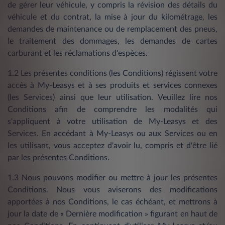
de gérer leur véhicule, y compris la révision des détails du
véhicule et du contrat, la mise à jour du kilométrage, les
demandes de maintenance ou de remplacement des pneus,
le traitement des dommages, les demandes de cartes
carburant et les réclamations d'espèces.
1.2 Les présentes conditions (les Conditions) régissent votre
accès à My-Leasys et à ses produits et services connexes
(les Services) ainsi que leur utilisation. Veuillez lire nos
Conditions afin de comprendre les modalités qui
s'appliquent à votre utilisation de My-Leasys et des
Services. En accédant à My-Leasys ou aux Services ou en
les utilisant, vous acceptez d'avoir lu, compris et d'être lié
par les présentes Conditions.
1.3 Nous pouvons modifier ou mettre à jour les présentes
Conditions. Nous vous aviserons des modifications
apportées à nos Conditions, le cas échéant, et mettrons à
jour la date de « Dernière modification » figurant en haut de