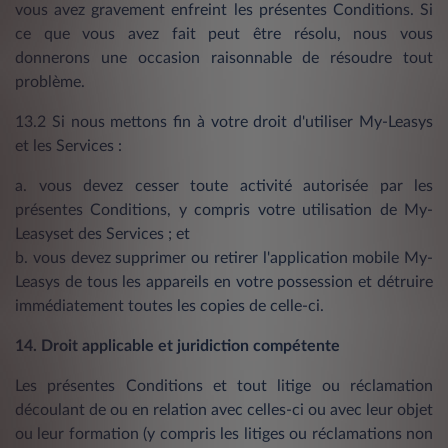
vous avez gravement enfreint les présentes Conditions. Si
ce que vous avez fait peut être résolu, nous vous
donnerons une occasion raisonnable de résoudre tout
problème.
13.2 Si nous mettons fin à votre droit d'utiliser My-Leasys
et les Services :
a. vous devez cesser toute activité autorisée par les
présentes Conditions, y compris votre utilisation de My-
Leasyset des Services ; et
b. vous devez supprimer ou retirer l'application mobile My-
Leasys de tous les appareils en votre possession et détruire
immédiatement toutes les copies de celle-ci.
14. Droit applicable et juridiction compétente
Les présentes Conditions et tout litige ou réclamation
découlant de ou en relation avec celles-ci ou avec leur objet
ou leur formation (y compris les litiges ou réclamations non