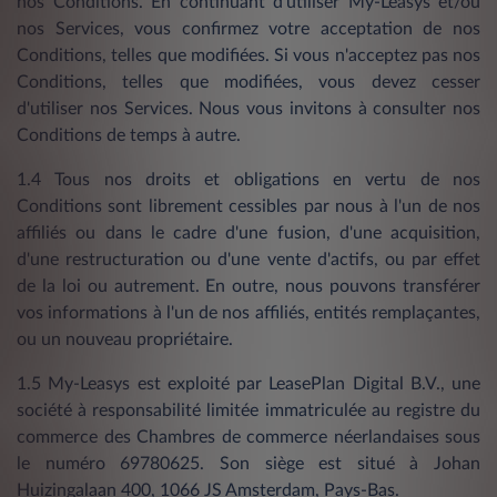
nos Conditions. En continuant d'utiliser My-Leasys et/ou
nos Services, vous confirmez votre acceptation de nos
Conditions, telles que modifiées. Si vous n'acceptez pas nos
Conditions, telles que modifiées, vous devez cesser
d'utiliser nos Services. Nous vous invitons à consulter nos
Conditions de temps à autre.
1.4 Tous nos droits et obligations en vertu de nos
Conditions sont librement cessibles par nous à l'un de nos
affiliés ou dans le cadre d'une fusion, d'une acquisition,
d'une restructuration ou d'une vente d'actifs, ou par effet
de la loi ou autrement. En outre, nous pouvons transférer
vos informations à l'un de nos affiliés, entités remplaçantes,
ou un nouveau propriétaire.
1.5 My-Leasys est exploité par LeasePlan Digital B.V., une
société à responsabilité limitée immatriculée au registre du
commerce des Chambres de commerce néerlandaises sous
le numéro 69780625. Son siège est situé à Johan
Huizingalaan 400, 1066 JS Amsterdam, Pays-Bas.