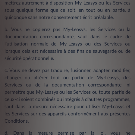
mettrez autrement à disposition My-Leasys ou les Services
sous quelque forme que ce soit, en tout ou en partie, à
quiconque sans notre consentement écrit préalable.
b. Vous ne copierez pas My-Leasys, les Services ou la
documentation correspondante, sauf dans le cadre de
l'utilisation normale de My-Leasys ou des Services ou
lorsque cela est nécessaire à des fins de sauvegarde ou de
sécurité opérationnelle.
c. Vous ne devez pas traduire, fusionner, adapter, modifier,
changer ou altérer tout ou partie de My-Leasys, des
Services ou de la documentation correspondante, ni
permettre que My-Leasys ou les Services ou toute partie de
ceux-ci soient combinés ou intégrés à d'autres programmes,
sauf dans la mesure nécessaire pour utiliser My-Leasys et
les Services sur des appareils conformément aux présentes
Conditions.
d. Dans la mesure permise par la loi, vous ne