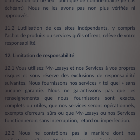
d'utilisation ou de leur politique de confidentialité (le cas
échéant). Nous ne les avons pas non plus vérifiés ni
approuvés.
11.2 L'utilisation de ces sites indépendants, y compris
l'achat de produits ou services qu'ils offrent, relève de votre
responsabilité.
12. Limitation de responsabilité
12.1 Vous utilisez My-Leasys et nos Services à vos propres
risques et sous réserve des exclusions de responsabilité
suivantes. Nous fournissons nos services « tel quel » sans
aucune garantie. Nous ne garantissons pas que les
renseignements que nous fournissons sont exacts,
complets ou utiles, que nos services seront opérationnels,
exempts d'erreurs, sûrs ou que My-Leasys ou nos Services
fonctionneront sans interruption, retard ou imperfection.
12.2 Nous ne contrôlons pas la manière dont nos