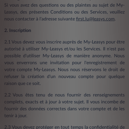
Si vous avez des questions ou des plaintes au sujet de My-
Leasys, des présentes Conditions ou des Services, veuillez
nous contacter à l'adresse suivante
first.lu@leasys.com
.
2. Inscription
2.1 Vous devez vous inscrire auprès de My-Leasys pour être
autorisé à utiliser My-Leasys et/ou les Services. Il n'est pas
possible d'utiliser My-Leasys de manière anonyme. Nous
vous enverrons une invitation pour l'enregistrement de
votre compte My-Leasys. Nous nous réservons le droit de
refuser la création d'un nouveau compte pour quelque
raison que ce soit.
2.2 Vous êtes tenu de nous fournir des renseignements
complets, exacts et à jour à votre sujet. Il vous incombe de
fournir des données correctes dans votre compte et de les
tenir à jour.
2.3 Vous devez protéger en tout temps la confidentialité de