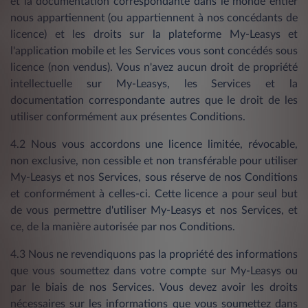
et la documentation correspondante dans le monde entier
nous appartiennent (ou appartiennent à nos concédants de
licence) et les droits sur la plateforme My-Leasys et
l'application mobile et les Services vous sont concédés sous
licence (non vendus). Vous n'avez aucun droit de propriété
intellectuelle sur My-Leasys, les Services et la
documentation correspondante autres que le droit de les
utiliser conformément aux présentes Conditions.
4.2 Nous vous accordons une licence limitée, révocable,
non exclusive, non cessible et non transférable pour utiliser
My-Leasys et nos Services, sous réserve de nos Conditions
et conformément à celles-ci. Cette licence a pour seul but
de vous permettre d'utiliser My-Leasys et nos Services, et
ce, de la manière autorisée par nos Conditions.
4.3 Nous ne revendiquons pas la propriété des informations
que vous soumettez dans votre compte sur My-Leasys ou
par le biais de nos Services. Vous devez avoir les droits
nécessaires sur les informations que vous soumettez dans