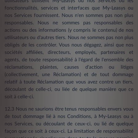
utilisateurs utilisent My-Leasys ou nos Services ou les
fonctionnalités, services et interfaces que My-Leasys ou
nos Services fournissent. Nous n'en sommes pas non plus
responsables. Nous ne sommes pas responsables des
actions ou des informations (y compris le contenu) de nos
utilisateurs ou d'autres tiers. Nous ne sommes pas non plus
obligés de les contrôler. Vous nous dégagez, ainsi que nos
sociétés affiliées, directeurs, employés, partenaires et
agents, de toute responsabilité à l'égard de l'ensemble des
réclamations, plaintes, causes d'action ou litiges
(collectivement, une Réclamation) et de tout dommage
relatif à toute Réclamation que vous avez contre un tiers,
découlant de celle-ci, ou liée de quelque manière que ce
soit à celle-ci.
12.3 Nous ne saurions être tenus responsables envers vous
de tout dommage lié à nos Conditions, à My-Leasys ou à
nos Services, ou découlant de ceux-ci, ou lié de quelque
façon que ce soit à ceux-ci. La limitation de responsabilité