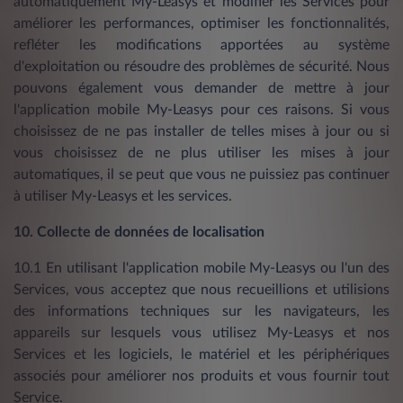
automatiquement My-Leasys et modifier les Services pour
améliorer les performances, optimiser les fonctionnalités,
refléter les modifications apportées au système
d'exploitation ou résoudre des problèmes de sécurité. Nous
pouvons également vous demander de mettre à jour
l'application mobile My-Leasys pour ces raisons. Si vous
choisissez de ne pas installer de telles mises à jour ou si
vous choisissez de ne plus utiliser les mises à jour
automatiques, il se peut que vous ne puissiez pas continuer
à utiliser My-Leasys et les services.
10. Collecte de données de localisation
10.1 En utilisant l'application mobile My-Leasys ou l'un des
Services, vous acceptez que nous recueillions et utilisions
des informations techniques sur les navigateurs, les
appareils sur lesquels vous utilisez My-Leasys et nos
Services et les logiciels, le matériel et les périphériques
associés pour améliorer nos produits et vous fournir tout
Service.