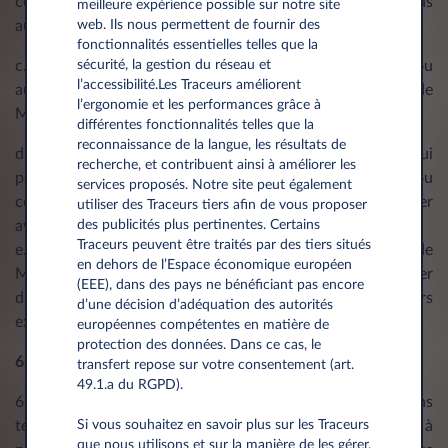
contenus (dans la mesure où cette utilisation n'est pas
meilleure expérience possible sur notre site
web. Ils nous permettent de fournir des
autorisée par les présentes Conditions) ;
fonctionnalités essentielles telles que la
sécurité, la gestion du réseau et
c. transmettre tout contenu diffamatoire, offensant ou
l’accessibilité.Les Traceurs améliorent
autrement répréhensible relativement à votre utilisation de
l’ergonomie et les performances grâce à
My-Leasys ou de tout Service ;
différentes fonctionnalités telles que la
reconnaissance de la langue, les résultats de
d. utiliser My-Leasys ou tout Service d'une manière qui
recherche, et contribuent ainsi à améliorer les
pourrait endommager, désactiver, surcharger, altérer ou
services proposés. Notre site peut également
compromettre nos systèmes ou notre sécurité ou interférer
utiliser des Traceurs tiers afin de vous proposer
des publicités plus pertinentes. Certains
avec les autres utilisateurs ; et
Traceurs peuvent être traités par des tiers situés
e. collecter ou récolter des informations ou des données de
en dehors de l’Espace économique européen
My-Leasys ou de tout Service ou de nos systèmes ou tenter
(EEE), dans des pays ne bénéficiant pas encore
de déchiffrer des transmissions vers ou depuis les serveurs
d’une décision d’adéquation des autorités
exécutant My-Leasys ou tout Service.
européennes compétentes en matière de
protection des données. Dans ce cas, le
6. Nos services
transfert repose sur votre consentement (art.
49.1.a du RGPD).
6.1 Nos Services peuvent être interrompus pour des raisons
Si vous souhaitez en savoir plus sur les Traceurs
telles que la maintenance, les réparations, les mises à
que nous utilisons et sur la manière de les gérer,