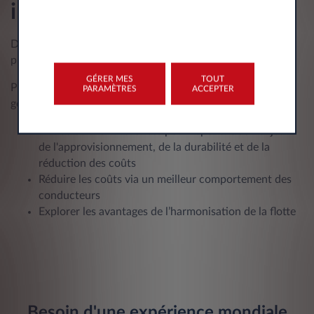
internationale?
Découvrez Global Fleet Insights, le blog dédié aux
problématiques internationales.
GÉRER MES
TOUT
Pour vous tenir informé des nouveautés en matière de
PARAMÈTRES
ACCEPTER
gestion de flotte dans le monde entier.
Des solutions innovantes pour répondre aux enjeux
de l'approvisionnement, de la durabilité et de la
réduction des coûts
Réduire les coûts via un meilleur comportement des
conducteurs
Explorer les avantages de l’harmonisation de la flotte
Besoin d'une expérience mondiale