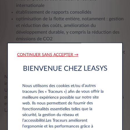
internationale
établissement de rapports consolidés
optimisation de la flotte entière, notamment : gestion
et réduction des coûts, amélioration du
développement durable, y compris la réduction des
émissions de CO2
aperçu global de la flotte et rapports d'analyse
consultancy services : analyse des coûts de la flotte et
CONTINUER SANS ACCEPTER →
conseils concernant l’accomplissement des objectifs
de Responsabilité sociale de l’entreprise (RSE)
BIENVENUE CHEZ LEASYS
Nous développons un plan de gestion de flotte
internationale avec et, plus particulièrement, pour vous.
Nous utilisons des cookies et/ou d’autres
Une solution de bout en bout. Nous réfléchissons en
traceurs (les « Traceurs ») afin de vous offrir la
permanence à votre avenir. Donc moins d’ennuis pour vous
meilleure expérience possible sur notre site
web. Ils nous permettent de fournir des
et plus de temps pour garder votre société en mouvement.
fonctionnalités essentielles telles que la
Laissez-nous être votre partenaire mondial.
sécurité, la gestion du réseau et
l’accessibilité.Les Traceurs améliorent
l’ergonomie et les performances grâce à