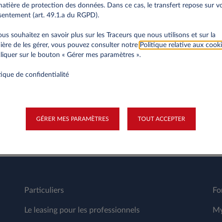
atière de protection des données. Dans ce cas, le transfert repose sur v
entement (art. 49.1.a du RGPD).
en tant que conducteur?
ous souhaitez en savoir plus sur les Traceurs que nous utilisons et sur la
ère de les gérer, vous pouvez consulter notre
Politique relative aux cook
rée?
liquer sur le bouton « Gérer mes paramètres ».
tique de confidentialité
GÉRER MES PARAMÈTRES
TOUT ACCEPTER
Particuliers
Fo
Le leasing pour les professionnels
My