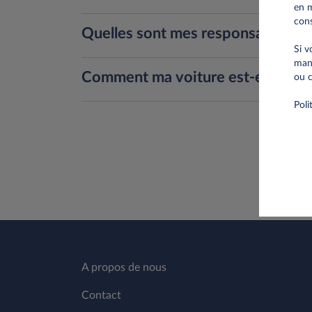
en m
cons
Quelles sont mes responsabilités 
Si v
mani
Comment ma voiture est-elle assu
ou c
Poli
A propos de nous
Contact