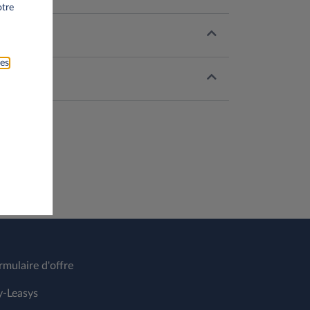
otre
ies
rmulaire d'offre
-Leasys