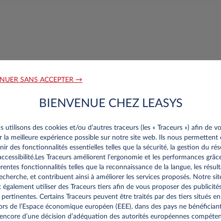
ments, comment puis-je les obtenir?
NUER SANS ACCEPTER →
e, carte grise, etc.) vous pouvez appeler contacter notre service
BIENVENUE CHEZ LEASYS
@leasys.com
) ou compléter le formulaire afférent dans l'applicatio
 utilisons des cookies et/ou d’autres traceurs (les « Traceurs ») afin de v
ir la meilleure expérience possible sur notre site web. Ils nous permettent
nir des fonctionnalités essentielles telles que la sécurité, la gestion du ré
’accessibilité.Les Traceurs améliorent l’ergonomie et les performances grâc
érentes fonctionnalités telles que la reconnaissance de la langue, les résult
echerche, et contribuent ainsi à améliorer les services proposés. Notre sit
 dégâts ou de réparation de verre?
 également utiliser des Traceurs tiers afin de vous proposer des publicité
 pertinentes. Certains Traceurs peuvent être traités par des tiers situés en
rs de l’Espace économique européen (EEE), dans des pays ne bénéfician
 une conduite accompagnée?
encore d’une décision d’adéquation des autorités européennes compéte