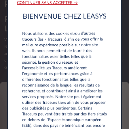
personnalisee
CONTINUER SANS ACCEPTER →
BIENVENUE CHEZ LEASYS
Réservé aux professionnels du
Luxembourg
Nous utilisons des cookies et/ou d’autres
traceurs (les « Traceurs ») afin de vous offrir la
Votre société luxembourgeoise a moins d’un an d’existence?
meilleure expérience possible sur notre site
Nous vous invitons à nous contacter lorsque votre société aura plus d'un
web. Ils nous permettent de fournir des
an d’existence et que vos premiers bilans seront publiés. La validation
fonctionnalités essentielles telles que la
d’une offre (commande) reste sous réserve d’acceptation de votre dossier
sécurité, la gestion du réseau et
crédit par Leasys Luxembourg.
l’accessibilité.Les Traceurs améliorent
l’ergonomie et les performances grâce à
différentes fonctionnalités telles que la
reconnaissance de la langue, les résultats de
recherche, et contribuent ainsi à améliorer les
services proposés. Notre site peut également
Informations personnelles
utiliser des Traceurs tiers afin de vous proposer
des publicités plus pertinentes. Certains
Traceurs peuvent être traités par des tiers situés
Prénom*
en dehors de l’Espace économique européen
(EEE), dans des pays ne bénéficiant pas encore