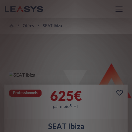
Offres
SEAT Ibiza
625
€
Professionnels
(1)
par mois
HT
SEAT Ibiza