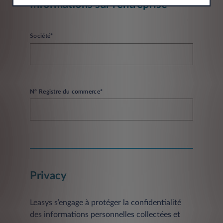
Informations sur l’entreprise
Société*
N° Registre du commerce*
Privacy
Leasys s’engage à protéger la confidentialité
des informations personnelles collectées et