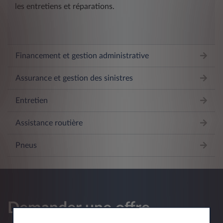
les entretiens et réparations.
Financement et gestion administrative
Assurance et gestion des sinistres
Entretien
Assistance routière
Pneus
Demander une offre