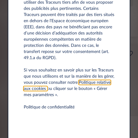
Offre spéciale
utiliser des Traceurs tiers afin de vous proposer
des publicités plus pertinentes. Certains
Traceurs peuvent être traités par des tiers situés
Prime éco de 6 000 € incl.
en dehors de l’Espace économique européen
(EEE), dans des pays ne bénéficiant pas encore
*km/an
d’une décision d’adéquation des autorités
européennes compétentes en matière de
protection des données. Dans ce cas, le
transfert repose sur votre consentement (art.
Professionnels
49.1.a du RGPD).
A partir de
Prime Éco
199€
Si vous souhaitez en savoir plus sur les Traceurs
189€
que nous utilisons et sur la manière de les gérer,
vous pouvez consulter notre
Politique relative
aux cookies
ou cliquer sur le bouton « Gérer
(1)
par mois
HT
mes paramètres ».
APPORT
3.500 € HT
Politique de confidentialité
Kia EV2
61KWH BUSINESS