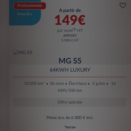
Professionnels
A partir de
Prime Éco
149€
(1)
par mois
HT
APPORT
3.500 € HT
MG S5
64KWH LUXURY
10,000 km*
36 mois
Électrique
0 g/km
16
kWh/100 km
Offre spéciale
Prime éco de 6 000 € incl.
*km/an