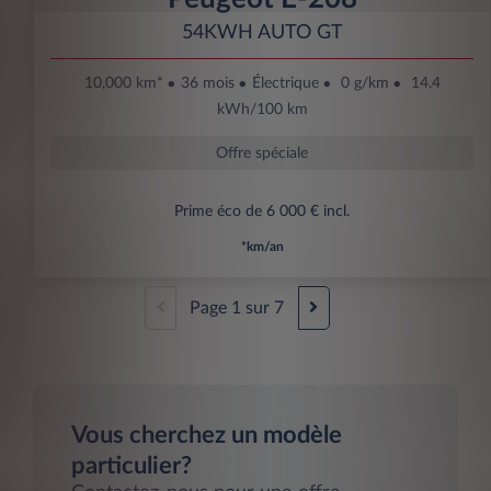
54KWH AUTO GT
10,000 km*
36 mois
Électrique
0 g/km
14.4
kWh/100 km
Offre spéciale
Prime éco de 6 000 € incl.
*km/an
Page
1
sur
7
Vous cherchez un modèle
particulier?