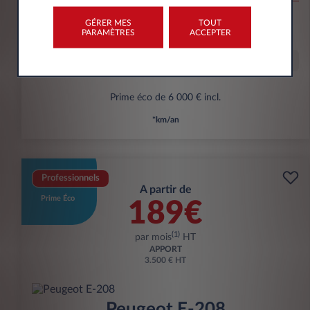
10,000 km*
36 mois
Électrique
g/km
15.2
GÉRER MES
TOUT
PARAMÈTRES
ACCEPTER
kWh/100 km
Offre spéciale
Prime éco de 6 000 € incl.
*km/an
Professionnels
A partir de
Prime Éco
189€
(1)
par mois
HT
APPORT
3.500 € HT
Peugeot E-208