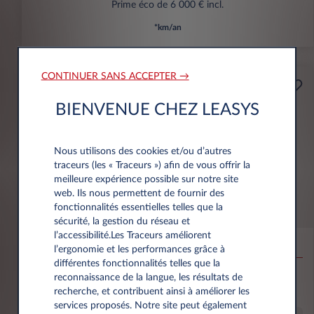
Prime éco de 6 000 € incl.
*km/an
CONTINUER SANS ACCEPTER →
Professionnels
A partir de
BIENVENUE CHEZ LEASYS
Prime Éco
189€
(1)
par mois
HT
Nous utilisons des cookies et/ou d’autres
APPORT
traceurs (les « Traceurs ») afin de vous offrir la
3.500 € HT
meilleure expérience possible sur notre site
web. Ils nous permettent de fournir des
fonctionnalités essentielles telles que la
MG MG4
sécurité, la gestion du réseau et
l’accessibilité.Les Traceurs améliorent
EV URBAN BEV 54KWH PREMIUM
l’ergonomie et les performances grâce à
différentes fonctionnalités telles que la
10,000 km*
36 mois
Électrique
0 g/km
15.5
reconnaissance de la langue, les résultats de
kWh/100 km
recherche, et contribuent ainsi à améliorer les
services proposés. Notre site peut également