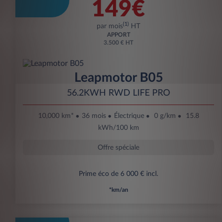
149€
(1)
par mois
HT
APPORT
3.500 € HT
Leapmotor B05
56.2KWH RWD LIFE PRO
10,000 km*
36 mois
Électrique
0 g/km
15.8
kWh/100 km
Offre spéciale
Prime éco de 6 000 € incl.
*km/an