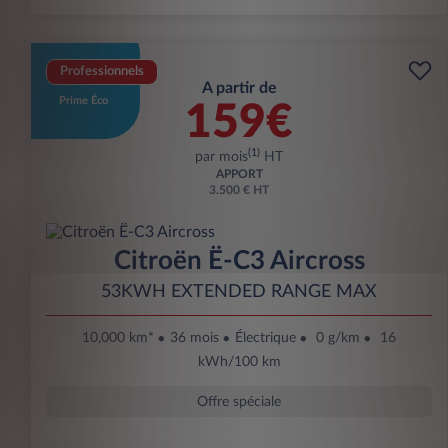
Professionnels
A partir de
Prime Éco
159€
(1)
par mois
HT
APPORT
3.500 € HT
Citroën Ë-C3 Aircross
53KWH EXTENDED RANGE MAX
10,000 km*
36 mois
Électrique
0 g/km
16
kWh/100 km
Offre spéciale