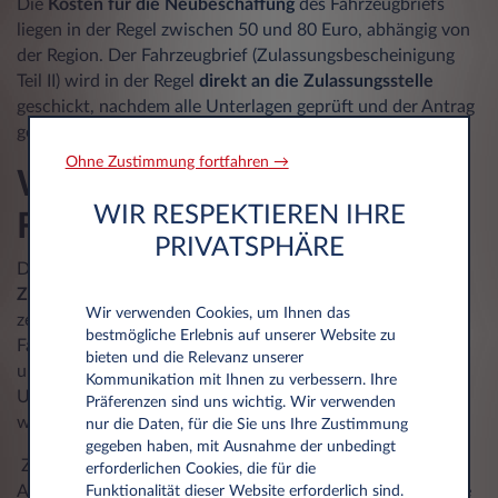
Die
Kosten für die Neubeschaffung
des Fahrzeugbriefs
liegen in der Regel zwischen 50 und 80 Euro, abhängig von
der Region. Der Fahrzeugbrief (Zulassungsbescheinigung
Teil II) wird in der Regel
direkt an die Zulassungsstelle
geschickt, nachdem alle Unterlagen geprüft und der Antrag
genehmigt wurde.
Ohne Zustimmung fortfahren →
Was beinhaltet der
WIR RESPEKTIEREN IHRE
Fahrzeugbrief im Detail?
PRIVATSPHÄRE
Der Fahrzeugbrief, heute offiziell als
Zulassungsbescheinigung Teil II
bezeichnet, ist ein
Wir verwenden Cookies, um Ihnen das
zentrales Dokument, das den rechtlichen Besitz eines
bestmögliche Erlebnis auf unserer Website zu
Fahrzeugs nachweist. Ohne ihn sind viele Vorgänge rund
bieten und die Relevanz unserer
ums Auto nicht möglich, wie etwa der Verkauf, das
Kommunikation mit Ihnen zu verbessern. Ihre
Ummelden oder die Verpfändung des Fahrzeugs. Die
Präferenzen sind uns wichtig. Wir verwenden
wichtigsten Informationen im Fahrzeugbrief sind:
nur die Daten, für die Sie uns Ihre Zustimmung
gegeben haben, mit Ausnahme der unbedingt
Zu den wichtigsten Angaben gehören der Name und die
erforderlichen Cookies, die für die
Anschrift des Fahrzeughalters sowie technische Daten wie
Funktionalität dieser Website erforderlich sind.