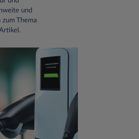
tur und
hweite und
en zum Thema
rtikel.