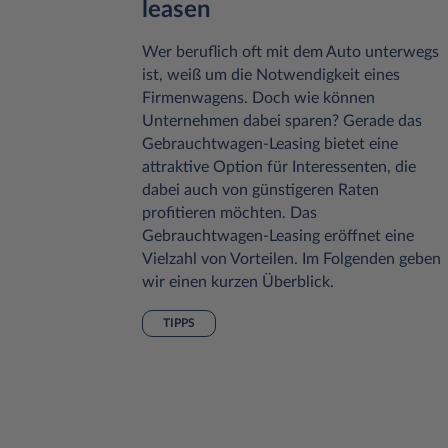
leasen
 die
Wer beruflich oft mit dem Auto unterwegs
idend.
ist, weiß um die Notwendigkeit eines
Firmenwagens. Doch wie können
die
Unternehmen dabei sparen? Gerade das
s geht.
Gebrauchtwagen-Leasing bietet eine
attraktive Option für Interessenten, die
Faktoren
dabei auch von günstigeren Raten
ir die
profitieren möchten. Das
d
Gebrauchtwagen-Leasing eröffnet eine
Vielzahl von Vorteilen. Im Folgenden geben
 erläutern
wir einen kurzen Überblick.
längern
TIPPS