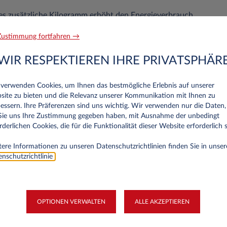
s zusätzliche Kilogramm erhöht den Energieverbrauch.
Komfortsystemen:
Klimaanlage, Heizung, Sitzlüftung und Infot
ustimmung fortfahren →
h deutlich steigern.
WIR RESPEKTIEREN IHRE PRIVATSPHÄR
e Entwicklung & rechtliche
 verwenden Cookies, um Ihnen das bestmögliche Erlebnis auf unserer
site zu bieten und die Relevanz unserer Kommunikation mit Ihnen zu
dingungen
essern. Ihre Präferenzen sind uns wichtig. Wir verwenden nur die Daten,
 Sie uns Ihre Zustimmung gegeben haben, mit Ausnahme der unbedingt
rderlichen Cookies, die für die Funktionalität dieser Website erforderlich s
findet sich in einem dynamischen Wandel, auch gesetzlich. Seit 
ur Energieeffizienz und Nachhaltigkeit von Batterien in Elektro
ere Informationen zu unseren Datenschutzrichtlinien finden Sie in unser
iche Neuerungen in Kraft:
nschutzrichtlinie
.
rhalten Fahrzeuge das Recht auf einen
Batteriepass
, der eine di
inklusive Laufleistung, Ladezyklen und Zustand. Zudem wird die
 unter anderem durch neue Schnellladestandards wie das Megawa
OPTIONEN VERWALTEN
ALLE AKZEPTIEREN
die Langstreckenmobilität optimiert. Darüber hinaus werden ei
erlängert
, sodass bestimmte Bundesländer weiterhin Kaufprämi