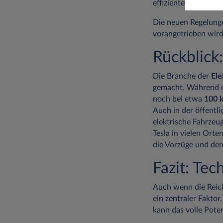
effiziente Modelle o
Die neuen Regelunge
vorangetrieben wird
Rückblick
Die Branche der
Ele
gemacht. Während di
noch bei etwa
100 
Auch in der öffentl
elektrische Fahrzeu
Tesla in vielen Ort
die Vorzüge und de
Fazit: Tec
Auch wenn die Reich
ein zentraler Fakto
kann das volle Pote