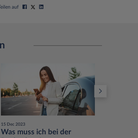
Teilen auf
en
15 Dec 2023
11 Dec 20
Was muss ich bei der
Leasi