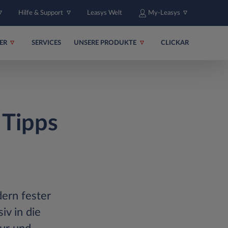
Hilfe & Support
Leasys Welt
My-Leasys
ER
SERVICES
UNSERE PRODUKTE
CLICKAR
 Tipps
dern fester
iv in die