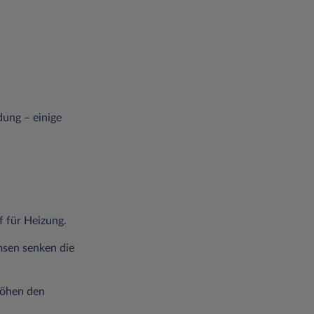
ung – einige
f für Heizung.
msen senken die
höhen den