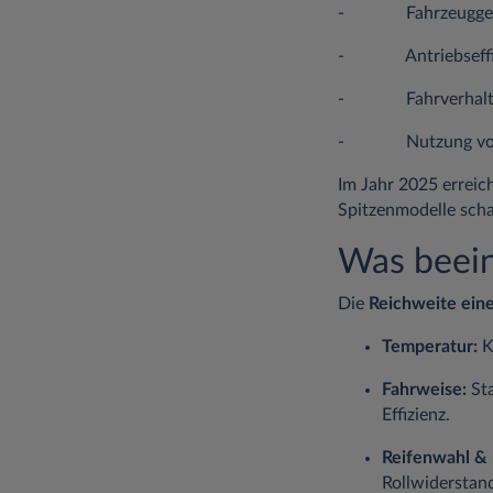
- Fahrzeuggewic
- Antriebseffiz
- Fahrverhalten
- Nutzung von Neb
Im Jahr 2025 erreic
Spitzenmodelle sch
Was beein
Die
Reichweite ein
Temperatur:
K
Fahrweise:
Sta
Effizienz.
Reifenwahl & 
Rollwiderstan