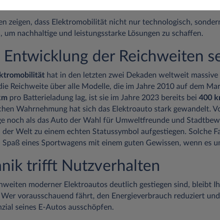
der Fahrzeuge mit bidirektionaler Ladefunktion anbieten.
n zeigen, dass Elektromobilität nicht nur technologisch, sonder
, um nachhaltige und leistungsstarke Lösungen zu schaffen.
: Entwicklung der Reichweiten s
ktromobilität
hat in den letzten zwei Dekaden weltweit massive
e Reichweite über alle Modelle, die im Jahre 2010 auf dem Mar
km
pro Batterieladung lag, ist sie im Jahre 2023 bereits bei
400 
ichen Wahrnehmung hat sich das Elektroauto stark gewandelt. Vo
ge noch als das Auto der Wahl für Umweltfreunde und Stadtbewo
en der Welt zu einem echten Statussymbol aufgestiegen. Solche 
n Spaß eines Sportwagens mit einem guten Gewissen, wenn es u
hnik trifft Nutzverhalten
weiten moderner Elektroautos deutlich gestiegen sind, bleibt Ihr
r. Wer vorausschauend fährt, den Energieverbrauch reduziert und
nzial seines E-Autos ausschöpfen.