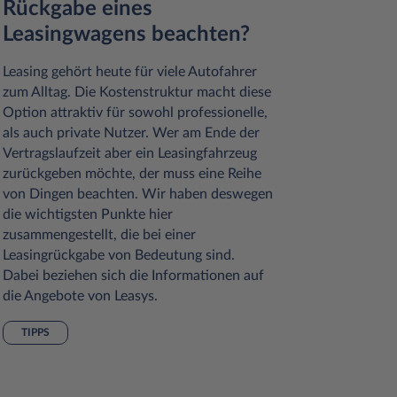
Rückgabe eines
Beim Leas
Leasingwagens beachten?
Leasingne
festgeleg
Leasing gehört heute für viele Autofahrer
dieser Ze
zum Alltag. Die Kostenstruktur macht diese
festgeleg
Option attraktiv für sowohl professionelle,
den Wage
als auch private Nutzer. Wer am Ende der
Leasingve
Vertragslaufzeit aber ein Leasingfahrzeug
Kunden zu
zurückgeben möchte, der muss eine Reihe
gibt aber
von Dingen beachten. Wir haben deswegen
Anzahlung
die wichtigsten Punkte hier
ein Auto
zusammengestellt, die bei einer
muss alle
Leasingrückgabe von Bedeutung sind.
Das sind 
Dabei beziehen sich die Informationen auf
die Angebote von Leasys.
TIPPS
TIPPS