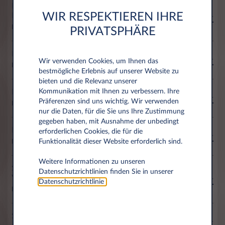
BEDIENUNGSANLEITUNG POSTMASTER "W+V"
WIR RESPEKTIEREN IHRE
FÜR NUTZER
Download
PRIVATSPHÄRE
KURZANLEITUNG MYPEOPLE FÜR FCA
Wir verwenden Cookies, um Ihnen das
Download
bestmögliche Erlebnis auf unserer Website zu
bieten und die Relevanz unserer
KURZANLEITUNG MYPEOPLE FÜR PCDO
Kommunikation mit Ihnen zu verbessern. Ihre
Präferenzen sind uns wichtig. Wir verwenden
Download
nur die Daten, für die Sie uns Ihre Zustimmung
gegeben haben, mit Ausnahme der unbedingt
MY-LEASYS REGISTRIERUNG
erforderlichen Cookies, die für die
Funktionalität dieser Website erforderlich sind.
Download
Weitere Informationen zu unseren
SERVICE-UPDATE W+V FÜR
Datenschutzrichtlinien finden Sie in unserer
WERKSTATTMITARBEITER
Datenschutzrichtlinie
.
Download
SERVICEBESCHREIBUNG W + V