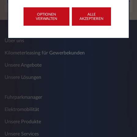
Download
OPTIONEN
ALLE
VERWALTEN
AKZEPTIEREN
Über uns
Kilometerleasing für Gewerbekunden
Unsere Angebote
Unsere Lösungen
Fuhrparkmanager
Elektromobilität
Unsere Produkte
Unsere Services