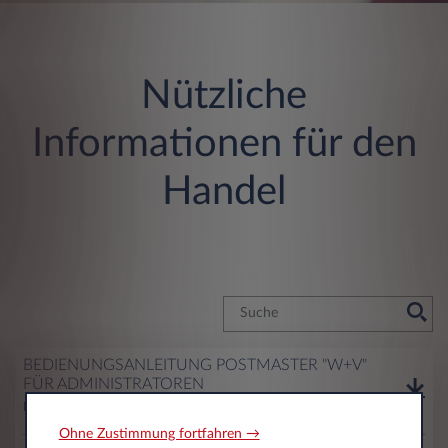
Nützliche
Informationen für den
Handel
BEDIENUNGSANLEITUNG POSTMASTER "W+V"
FÜR ADMINISTRATOREN
Download
Ohne Zustimmung fortfahren →