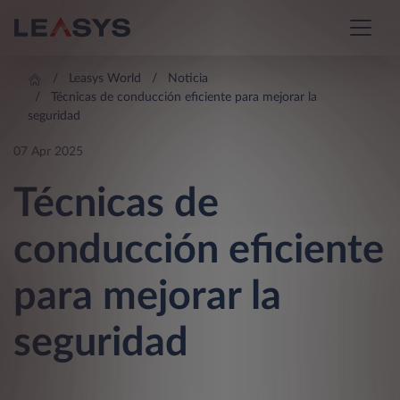
Leasys World
Noticia
Técnicas de conducción eficiente para mejorar la
seguridad
07 Apr 2025
Técnicas de
conducción eficiente
para mejorar la
seguridad