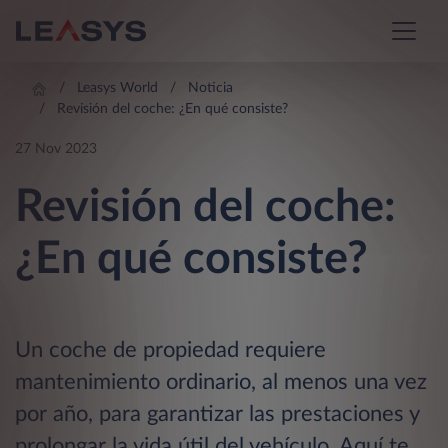
Leasys World
Noticia
Revisión del coche: ¿En qué consiste?
27 Nov 2023
Revisión del coche:
¿En qué consiste?
Un coche de propiedad requiere
mantenimiento ordinario, al menos una vez
por año, para garantizar las prestaciones y
prolongar la vida útil del vehículo. Aquí te