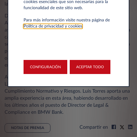
cookies esenciales que son necesarias para la
la eficiencia y excelencia en todas las áreas de la empresa.
funcionalidad de este sitio web.
Diego García-Escudero Vázquez, hasta ahora National Key
Para más información visite nuestra página de
Account Manager en el equipo comercial de Leasys,
Política de privacidad y cookies
.
asumirá el cargo de Director Comercial. Reconocido por su
capacidad para diseñar y ejecutar estrategias comerciales,
será responsable de liderar los esfuerzos para consolidar la
posición de la compañía en el mercado y ampliar las
oportunidades de negocio en todos los canales de la
empresa.
CONFIGURACIÓN
ACEPTAR TODO
Adicionalmente se incorpora al equipo de Dirección
LEASYS,
Luis Torres Morales
, asumiendo la Dirección de
Cumplimiento Normativo y Riesgos. Luis Torres aporta una
amplia experiencia en esta área, habiendo desarrollado en
los últimos años el puesto de Director de Legal &
Compliance en BMW Bank.
Compartir en
NOTAS DE PRENSA