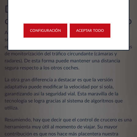
Diferencias entre control de
crucero estándar y adaptativo
CONFIGURACIÓN
ACEPTAR TODO
Aunque el crucero estándar y el adaptativo funcionan
según la misma lógica, hay dos diferencias importantes
entre ellos. La primera es que el adaptativo incluye sistemas
de monitorización del tráfico circundante (cámaras y
radares). De esta forma puede mantener una distancia
segura respecto a los otros coches.
La otra gran diferencia a destacar es que la versión
adaptativa puede modificar la velocidad por sí sola,
garantizando así la seguridad vial. Esta maravilla de la
tecnología se logra gracias al sistema de algoritmos que
utiliza.
Resumiendo, hay que decir que el control de crucero es una
herramienta muy útil al momento de viajar. Su mayor
contribución es que nos hace más placentera nuestra