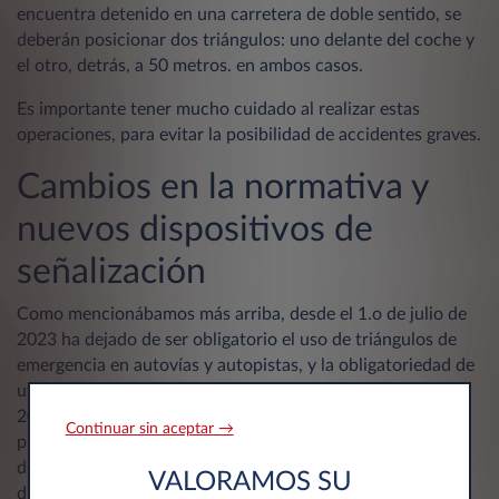
encuentra detenido en una carretera de doble sentido, se
deberán posicionar dos triángulos: uno delante del coche y
el otro, detrás, a 50 metros. en ambos casos.
Es importante tener mucho cuidado al realizar estas
operaciones, para evitar la posibilidad de accidentes graves.
Cambios en la normativa y
nuevos dispositivos de
señalización
Como mencionábamos más arriba, desde el 1.o de julio de
2023 ha dejado de ser obligatorio el uso de triángulos de
emergencia en autovías y autopistas, y la obligatoriedad de
utilizarlos en carreteras secundarias decaerá a partir de
2026. No obstante, seguirá siendo necesario señalizar la
Continuar sin aceptar →
presencia de un vehículo detenido a causa de una avería o
de un accidente. Por eso ya están disponibles los nuevos
VALORAMOS SU
dispositivos que reemplazarán a los triángulos de