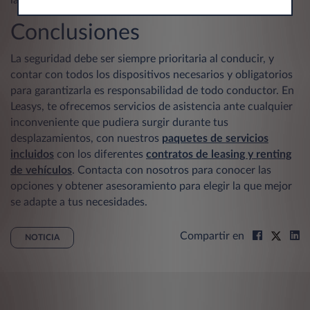
Conclusiones
La seguridad debe ser siempre prioritaria al conducir, y
contar con todos los dispositivos necesarios y obligatorios
para garantizarla es responsabilidad de todo conductor. En
Leasys, te ofrecemos servicios de asistencia ante cualquier
inconveniente que pudiera surgir durante tus
desplazamientos, con nuestros
paquetes de servicios
incluidos
con los diferentes
contratos de leasing y renting
de vehículos
. Contacta con nosotros para conocer las
opciones y obtener asesoramiento para elegir la que mejor
se adapte a tus necesidades.
Compartir en
NOTICIA