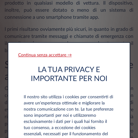
prodotto in qualsiasi modello di vettura. Il dispositivo,
inoltre, può essere dotato o meno di un sistema di
connessione a uno smartphone tramite app.
I primi risultano ovviamente più sicuri, in quanto in grado di
comunicare tramite messaggi e chiamate di emergenza con
il genitore (o comunque la persona che trasporta il
bambino), riducendo ulteriormente il rischio.
Continua senza accettare →
Seggiolini auto con sensore
LA TUA PRIVACY E
antiabbandono integrato
IMPORTANTE PER NOI
Oltre ai dispositivi indipendenti, è possibile trovare in
commercio anche seggiolini antiabbandono dotati di un
Il nostro sito utilizza i cookies per consentirti di
dispositivo integrato. Se da un lato questi permettono di
avere un'esperienza ottimale e migliorare la
nostra comunicazione con te. Le tue preferenze
evitare l'utilizzo di un apparecchio a parte, non sempre
sono importanti per noi e utilizzeremo
risultano la scelta più conveniente. Soprattutto per chi già
esclusivamente i dati per i quali hai fornito il
possiede un seggiolino, infatti, acquistare un nuovo
tuo consenso, a eccezione dei cookies
prodotto da circa 200-300 euro anziché un dispositivo
essenziali, necessati per il funzionamento del
aggiuntivo che, in genere, non raggiunge i 100 euro, può