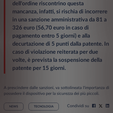
dell'ordine riscontrino questa
mancanza, infatti, si rischia di incorrere
in una sanzione amministrativa da 81 a
326 euro (56,70 euro in caso di
pagamento entro 5 giorni) e alla
decurtazione di 5 punti dalla patente. In
caso di violazione reiterata per due
volte, è prevista la sospensione della
patente per 15 giorni.
A prescindere dalle sanzioni, va sottolineata l'importanza di
possedere il dispositivo per la sicurezza dei più piccoli.
Condividi su
NEWS
TECNOLOGIA