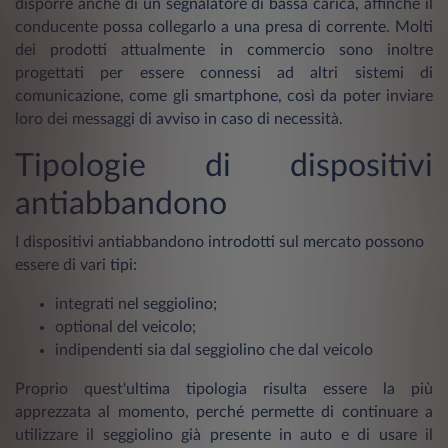
disporre anche di un segnalatore di bassa carica, affinché il
conducente possa collegarlo a una presa di corrente. Molti
dei prodotti attualmente in commercio sono inoltre
progettati per essere connessi ad altri sistemi di
comunicazione, come gli smartphone, così da poter inviare
loro dei messaggi di avviso in caso di necessità.
Tipologie di dispositivi
antiabbandono
I dispositivi antiabbandono introdotti sul mercato possono
essere di vari tipi:
integrati nel seggiolino;
optional del veicolo;
indipendenti sia dal seggiolino che dal veicolo
Proprio quest'ultima tipologia risulta essere la più
apprezzata al momento, perché permette di continuare a
utilizzare il seggiolino già presente in auto e di usare il