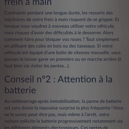
frein à main
Contraints pendant une longue durée, les ressorts des
mâchoires de votre frein à main risquent de se gripper. Et
lorsque vous voudrez à nouveau utiliser votre véhicule,
vous risquez d’avoir des difficultés à le desserrer. Alors
comment faire pour bloquer vos roues ? Tout simplement
en utilisant des cales en bois ou des tasseaux. Si votre
véhicule est équipé d'une boîte de vitesses manuelle, vous
pouvez le laisser garer en première ou en marche arrière (il
faut bien sûr éviter les pentes…).
Conseil n°2 : Attention à la
batterie
Au redémarrage après immobilisation, la panne de batterie
est sans doute la mauvaise surprise la plus fréquente ! Vous
ne le saviez peut-être pas, mais même à l’arrêt, votre
voiture sollicite la batterie progressivement notamment via
les différents éléments électroniques. Ces pertes de