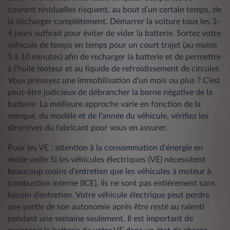
courant résiduelles risquent, au bout d’un certain temps, de
la décharger complètement. Démarrer la voiture tous les 3-
4 jours suffirait pour éviter de vider la batterie. Sortez votre
véhicule de temps en temps pour un court trajet (au moins
5 à 10 minutes) afin de recharger la batterie et de permettre
à l'huile moteur et au liquide de refroidissement de circuler.
Vous prévoyez une immobilisation d’un mois ou plus ? C’est
peut-être judicieux de débrancher la borne négative de la
batterie. La meilleure approche varie en fonction de la
marque, du modèle et de l'année du véhicule, vérifiez les
directives du fabricant pour vous en assurer.
Pour les VE : attention à la consommation d'énergie en
mode veille Si les véhicules électriques (VE) nécessitent
beaucoup moins d'entretien que les véhicules à moteur à
combustion interne (ICE), ils ne sont pas entièrement sans
besoin d’entretien. Votre véhicule électrique peut perdre
une partie de son autonomie après être resté au ralenti
pendant une semaine seulement. Il est important de