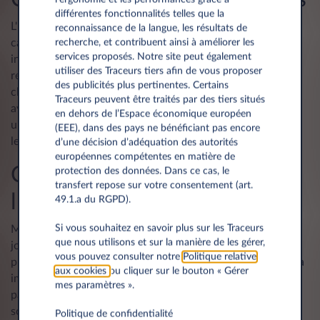
différentes fonctionnalités telles que la
L'humidité peut s'accumuler dans les réservoirs de
reconnaissance de la langue, les résultats de
carburant partiellement vides. Si votre véhicule reste
recherche, et contribuent ainsi à améliorer les
services proposés. Notre site peut également
inutilisé pendant un mois ou plus, il est préférable de
utiliser des Traceurs tiers afin de vous proposer
remplir le réservoir à ras bord. En fonction des conditions
des publicités plus pertinentes. Certains
climatiques, l'huile moteur peut également se détériorer
Traceurs peuvent être traités par des tiers situés
avec le temps dans les véhicules inutilisés. C'est pourquoi,
en dehors de l’Espace économique européen
une fois que le véhicule a repris la route, il est conseillé de
(EEE), dans des pays ne bénéficiant pas encore
le faire vérifier pour s'assurer que l'huile n'a pas bouilli.
d’une décision d’adéquation des autorités
européennes compétentes en matière de
Conseil n°5 : Maintenir
protection des données. Dans ce cas, le
transfert repose sur votre consentement (art.
l'intérieur propre et frais
49.1.a du RGPD).
Si vous souhaitez en savoir plus sur les Traceurs
Même si votre véhicule n'est laissé inutilisé que quelques
que nous utilisons et sur la manière de les gérer,
jours, il est essentiel de veiller à ce que l'intérieur soit
vous pouvez consulter notre
Politique relative
propre et rangé pour éviter que l'air ne devienne vicié. Cela
aux cookies
ou cliquer sur le bouton « Gérer
implique de se débarrasser de tous les déchets et en
mes paramètres ».
particulier d'enlever les tapis de sol mouillés ou d'autres
sources d'humidité qui pourraient s'infiltrer dans l'air
Politique de confidentialité