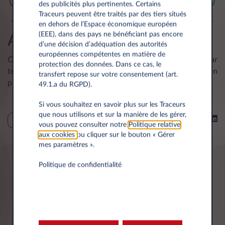
des publicités plus pertinentes. Certains
Traceurs peuvent être traités par des tiers situés
en dehors de l’Espace économique européen
(EEE), dans des pays ne bénéficiant pas encore
Avez-vous des questions ?
d’une décision d’adéquation des autorités
européennes compétentes en matière de
Contactez notre service conducteur FIRST par
email
ou par
protection des données. Dans ce cas, le
téléphone au
(+352) 40 44 11 11
. Notre équipe se fera un
transfert repose sur votre consentement (art.
plaisir de vous aider.
49.1.a du RGPD).
Si vous souhaitez en savoir plus sur les Traceurs
que nous utilisons et sur la manière de les gérer,
Partager sur
CONSEILS
vous pouvez consulter notre
Politique relative
aux cookies
ou cliquer sur le bouton « Gérer
mes paramètres ».
Politique de confidentialité
Vous pourriez être intéressé par