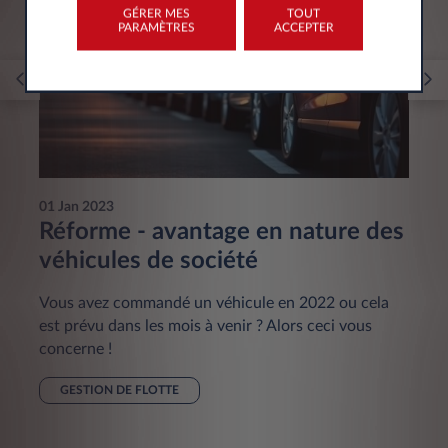
GÉRER MES
TOUT
PARAMÈTRES
ACCEPTER
01 Jan 2023
Réforme - avantage en nature des
véhicules de société
Vous avez commandé un véhicule en 2022 ou cela
est prévu dans les mois à venir ? Alors ceci vous
concerne !
GESTION DE FLOTTE