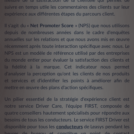
mesure de la satisfaction de la clientèle qui permet de
suivre en temps utile les commentaires des clients sur leur
expérience aux différentes étapes du parcours client.
Il s'agit du «
Net Promoter Score
» (NPS) que nous utilisons
depuis de nombreuses années dans le cadre d'enquêtes
annuelles sur les relations et que nous avons mis en œuvre
récemment après toute interaction spécifique avec nous. Le
NPS est un modèle de référence utilisé par des entreprises
du monde entier pour évaluer la satisfaction des clients et
la fidélité à la marque. Cet indicateur nous permet
d'analyser la perception qu'ont les clients de nos produits
et services et d'identifier les points à améliorer afin de
mettre en œuvre des plans d'action spécifiques.
Un pilier essentiel de la stratégie d'expérience client est
notre service Driver Care, l'équipe FIRST, composée de
quatre conseillers hautement spécialisés pour répondre aux
besoins de tous les conducteurs. Le service FIRST Driver est
disponible pour tous les
conducteurs
de Leasys pendant les
heures de bureau et constitue un point de contact