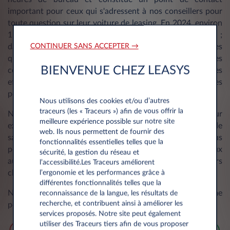
important pour ceux qui s'adressent à nos conseillers pour
toute question sur leur voiture de leasing. En 2024, environ
15 000 demandes ont été traitées par appel ou par email ;
CONTINUER SANS ACCEPTER →
dans 80% des cas dans les 5 jours ouvrables Toutes les
questions quotidiennes relatives à la location des
BIENVENUE CHEZ LEASYS
conducteurs de Leasys peuvent donc être traitées
efficacement et sans avoir besoin de contacts multiples
pour une meilleure expérience client.
Nous utilisons des cookies et/ou d’autres
traceurs (les « Traceurs ») afin de vous offrir la
Nous encourageons toujours nos clients à partager leur
meilleure expérience possible sur notre site
expérience de voyage en répondant à notre enquête de
web. Ils nous permettent de fournir des
satisfaction lorsqu'ils la reçoivent. De cette manière, nous
fonctionnalités essentielles telles que la
pourrons améliorer notre processus et répondre au mieux
sécurité, la gestion du réseau et
aux attentes des conducteurs et améliorer leur parcours
l’accessibilité.Les Traceurs améliorent
client.
l’ergonomie et les performances grâce à
différentes fonctionnalités telles que la
Notez que seules les notes 9 et 10 sont considérées comme
reconnaissance de la langue, les résultats de
recherche, et contribuent ainsi à améliorer les
positives.
services proposés. Notre site peut également
utiliser des Traceurs tiers afin de vous proposer