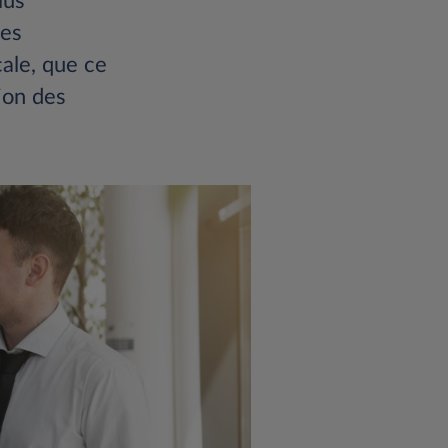
lus
des
ale, que ce
tion des