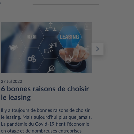
r
27 Jul 2022
12 Jul 201
6 bonnes raisons de choisir
7 pré
le leasing
leasin
Il y a toujours de bonnes raisons de choisir
Voici les 
le leasing. Mais aujourd'hui plus que jamais.
sept préj
La pandémie du Covid-19 tient l'économie
leasing d
en otage et de nombreuses entreprises
le bon ch