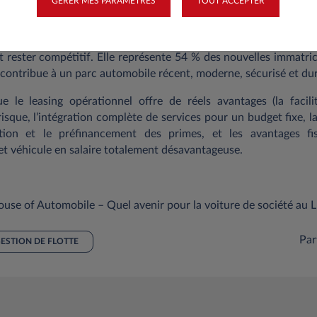
GÉRER MES PARAMÈTRES
TOUT ACCEPTER
été représente un poids économique important pour le Luxe
majeur pour attirer et fidéliser les talents au Luxembour
 rester compétitif. Elle représente 54 % des nouvelles immatric
i contribue à un parc automobile récent, moderne, sécurisé et du
e le leasing opérationnel offre de réels avantages (la facilit
risque, l’intégration complète de services pour un budget fixe, 
ration et le préfinancement des primes, et les avantages f
t véhicule en salaire totalement désavantageuse.
use of Automobile – Quel avenir pour la voiture de société au
Par
ESTION DE FLOTTE