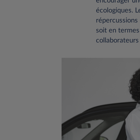
encourager une
écologiques. L
répercussions 
soit en termes 
collaborateur