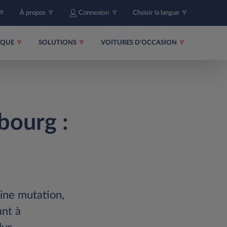
À propos
Connexion
Choisir la langue
RIQUE
SOLUTIONS
VOITURES D'OCCASION
bourg :
ine mutation,
ant à