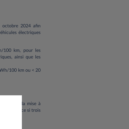
r octobre 2024 afin
éhicules électriques
h/100 km, pour les
iques, ainsi que les
8 kWh/100 km ou < 20
mpose que la mise à
de résidence si trois