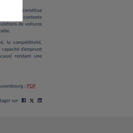
mbourg et constitue
g, dans un contexte
ulations de voitures
rable.
é, la compétitivité,
la capacité d’emprunt
iscaux) rendant une
 Luxembourg :
PDF
tager sur