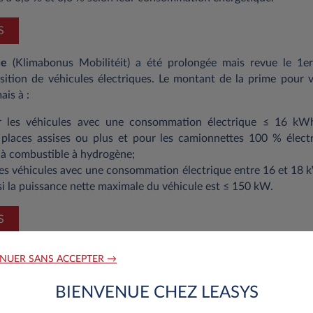
S
ue
(Klimabonus Mobilitéit) a été prolongée mais revue le 1e
isition de véhicules électriques. Le montant de la prime pour v
ais à :
 les véhicules avec une consommation électrique ≤ 16 kW
 places assises ou plus et pour les camionnettes 100 % électr
e à combustible à hydrogène;
les véhicules avec une consommation électrique entre 16 et 1
 la puissance nette maximale du véhicule est ≤ 150 kW.
S
Cour de Justice de l’Union européenne du 20 janvier 2021 i
NUER SANS ACCEPTER →
iture de société à un salarié soit soumise à la TVA dans son pays 
plies :
BIENVENUE CHEZ LEASYS
 privée significative