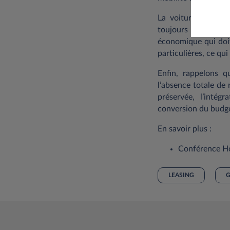
La voiture de soci
toujours un atout 
économique qui doit
particulières, ce qu
Enfin, rappelons qu
l’absence totale de 
préservée, l’intég
conversion du budge
En savoir plus :
Conférence Ho
LEASING
G