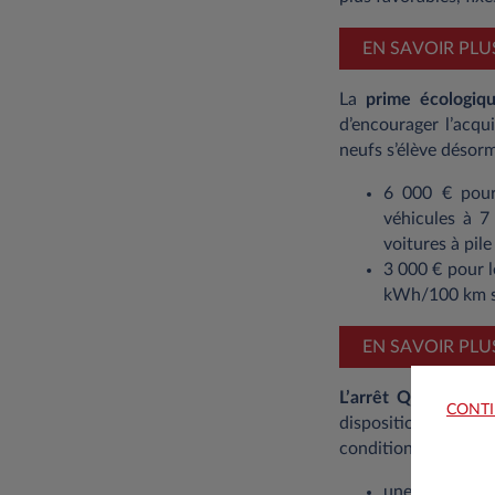
EN SAVOIR PLU
La
prime écologiq
d’encourager l’acqu
neufs s’élève désorm
6 000 € pour
véhicules à 7
voitures à pil
3 000 € pour 
kWh/100 km si
EN SAVOIR PLU
L’arrêt QM
de la 
CONTI
disposition d’une vo
conditions sont rem
une utilisation