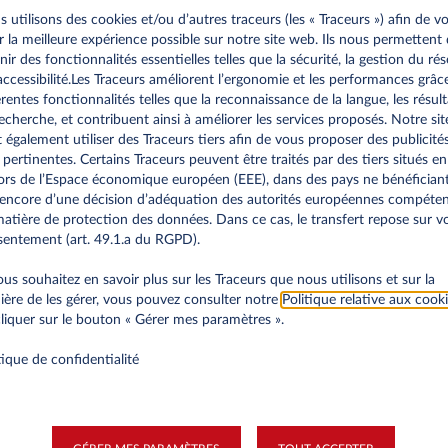
plus de 30 jours
 utilisons des cookies et/ou d’autres traceurs (les « Traceurs ») afin de v
ir la meilleure expérience possible sur notre site web. Ils nous permettent
ion financière du salarié en contrepartie (paiement, déduction
nir des fonctionnalités essentielles telles que la sécurité, la gestion du ré
’accessibilité.Les Traceurs améliorent l’ergonomie et les performances grâc
érentes fonctionnalités telles que la reconnaissance de la langue, les résult
rs appliquer la TVA étrangère et la reverser aux autorités fiscale
echerche, et contribuent ainsi à améliorer les services proposés. Notre sit
 également utiliser des Traceurs tiers afin de vous proposer des publicité
rivée d’un véhicule de fonction implique le paiement d’une TV
 pertinentes. Certains Traceurs peuvent être traités par des tiers situés en
ais les taux de TVA et les règles du pays de résidence qui s’
rs de l’Espace économique européen (EEE), dans des pays ne bénéfician
gnement adapté. En outre, des précisions ont été apportées
encore d’une décision d’adéquation des autorités européennes compéte
’enregistrement, des domaines et de la TVA) sur la contrepartie e
atière de protection des données. Dans ce cas, le transfert repose sur v
activité qui est différente suivant le pays de résidence. La voi
entement (art. 49.1.a du RGPD).
ujours avantageuse, même avec l’application de l’arrêt QM.
ous souhaitez en savoir plus sur les Traceurs que nous utilisons et sur la
ère de les gérer, vous pouvez consulter notre
Politique relative aux cook
S
liquer sur le bouton « Gérer mes paramètres ».
clé pour le Luxembourg
tique de confidentialité
oiture de société joue un rôle central dans la mobilité des e
nt des frontaliers. Elle représente un avantage en nature attr
imisant la fiscalité et les coûts des employeurs.