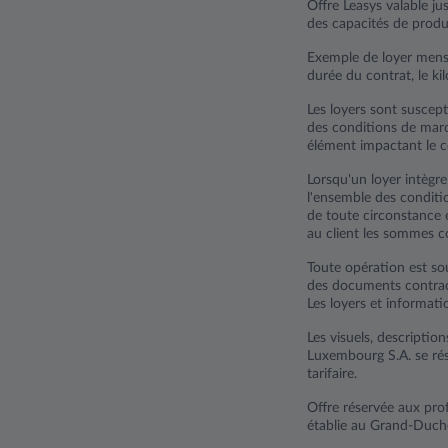
Offre Leasys valable j
des capacités de produ
Exemple de loyer mens
durée du contrat, le ki
Les loyers sont suscep
des conditions de marc
élément impactant le c
Lorsqu'un loyer intègr
l'ensemble des conditio
de toute circonstance e
au client les sommes c
Toute opération est sou
des documents contrac
Les loyers et informati
Les visuels, description
Luxembourg S.A. se rés
tarifaire.
Offre réservée aux prof
établie au Grand-Duc