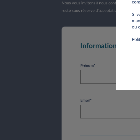
cons
Nous vous invitons à nous contacter lorsque 
reste sous réserve d’acceptation de votre d
Si v
mani
ou c
Poli
Informations perso
Prénom*
Email*