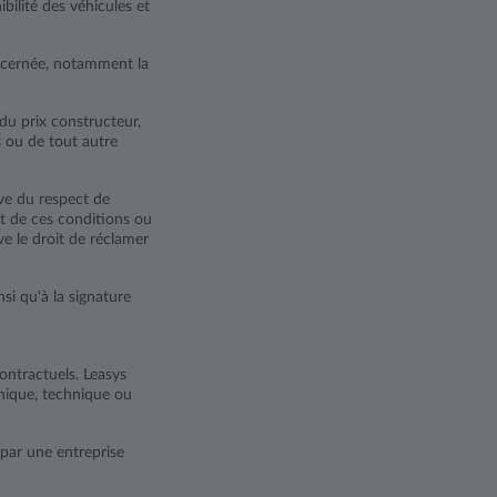
ilité des véhicules et
ncernée, notamment la
du prix constructeur,
s ou de tout autre
rve du respect de
ct de ces conditions ou
ve le droit de réclamer
si qu'à la signature
contractuels. Leasys
phique, technique ou
 par une entreprise