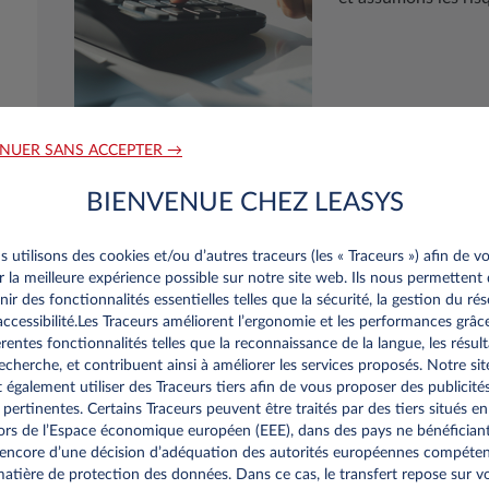
NUER SANS ACCEPTER →
BIENVENUE CHEZ LEASYS
 utilisons des cookies et/ou d’autres traceurs (les « Traceurs ») afin de v
ir la meilleure expérience possible sur notre site web. Ils nous permettent
nir des fonctionnalités essentielles telles que la sécurité, la gestion du ré
’accessibilité.Les Traceurs améliorent l’ergonomie et les performances grâc
érentes fonctionnalités telles que la reconnaissance de la langue, les résult
re personnalisee
echerche, et contribuent ainsi à améliorer les services proposés. Notre sit
 également utiliser des Traceurs tiers afin de vous proposer des publicité
 pertinentes. Certains Traceurs peuvent être traités par des tiers situés en
sionnels du Luxembourg
rs de l’Espace économique européen (EEE), dans des pays ne bénéfician
encore d’une décision d’adéquation des autorités européennes compéte
an d’existence?
atière de protection des données. Dans ce cas, le transfert repose sur v