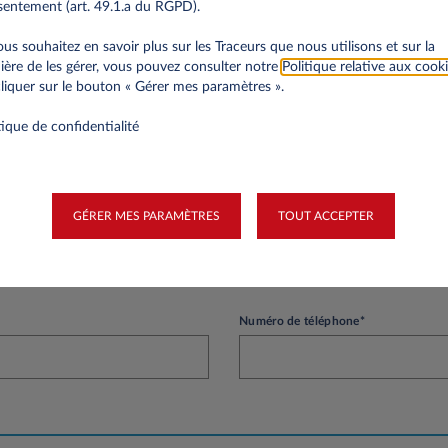
entement (art. 49.1.a du RGPD).
votre société aura plus d'un an d’existence et que vos premiers bilans seront pu
ossier crédit par Leasys Luxembourg.
ous souhaitez en savoir plus sur les Traceurs que nous utilisons et sur la
ère de les gérer, vous pouvez consulter notre
Politique relative aux cook
liquer sur le bouton « Gérer mes paramètres ».
tique de confidentialité
nnelles
Nom*
GÉRER MES PARAMÈTRES
TOUT ACCEPTER
Numéro de téléphone*