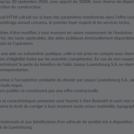
usqu'au 30 septembre 2026, avec apport de 3500€, sous réserve de disponib
ction du constructeur.
uel HTVA calculé sur la base des paramètres mentionnés dans l'offre co
lométrage annuel convenu, le premier loyer majoré et les services inclus.
tibles d'être modifiés à tout moment en raison notamment de l'évolution 
hé, des taxes applicables, des aides publiques éventuellement disponible
oût de l'opération.
e une aide ou subvention publique, celle-ci est prise en compte sous rése
ns d'éligibilité fixées par les autorités compétentes. En cas de non-respe
ntraînant la perte du bénéfice de l'aide, Leasys Luxembourg S.A. se réser
orrespondantes.
mise à l'acceptation préalable du dossier par Leasys Luxembourg S.A., ain
tuels requis.
ons publiés ne constituent pas une offre contractuelle.
s et caractéristiques présentés sont fournis à titre illustratif et sont non 
erve le droit de corriger à tout moment toute erreur matérielle, typogra
essionnels et aux bénéficiaires d'un véhicule de société mis à disposition
hé de Luxembourg.