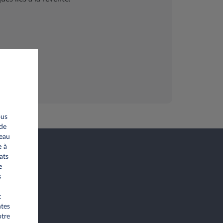
ous
 de
seau
e à
ats
e
s
t
ntes
otre