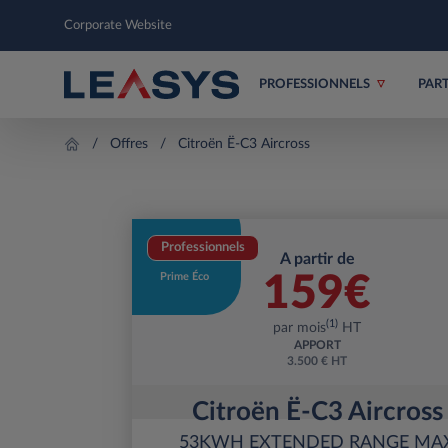
Corporate Website
PROFESSIONNELS
PAR
Offres
Citroën Ë-C3 Aircross
Professionnels
A partir de
Prime Éco
159
€
(1)
par mois
HT
APPORT
3.500 € HT
Citroën Ë-C3 Aircross
53KWH EXTENDED RANGE MA