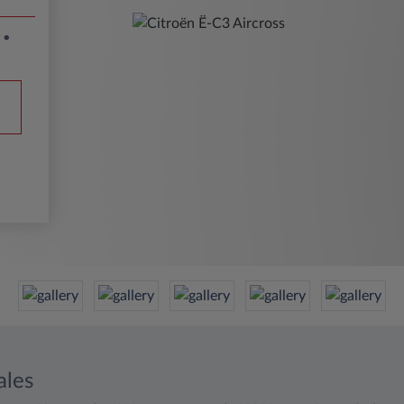
m
ales