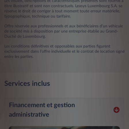
Les visuels, descriptions et caractéristiques présentés sont fournis à
titre illustratif et sont non contractuels. Leasys Luxembourg S.A. se
réserve le droit de corriger à tout moment toute erreur matérielle,
typographique, technique ou tarifaire.
Offre réservée aux professionnels et aux bénéficiaires d'un véhicule
de société mis à disposition par une entreprise établie au Grand-
Duché de Luxembourg.
Les conditions définitives et opposables aux parties figurent
exclusivement dans l'offre individuelle et le contrat de location signé
entre les parties.
Services inclus
Financement et gestion
administrative