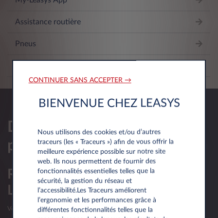
My-Leasys App
Assistance routière
Pneus
Ligne Conducteur
CONTINUER SANS ACCEPTER →
BIENVENUE CHEZ LEASYS
Demander une offre
Nous utilisons des cookies et/ou d’autres
personnalisee
traceurs (les « Traceurs ») afin de vous offrir la
meilleure expérience possible sur notre site
web. Ils nous permettent de fournir des
Réservé aux professionnels du
fonctionnalités essentielles telles que la
sécurité, la gestion du réseau et
Luxembourg
l’accessibilité.Les Traceurs améliorent
l’ergonomie et les performances grâce à
Votre société luxembourgeoise a moins d’un an d’existence?
différentes fonctionnalités telles que la