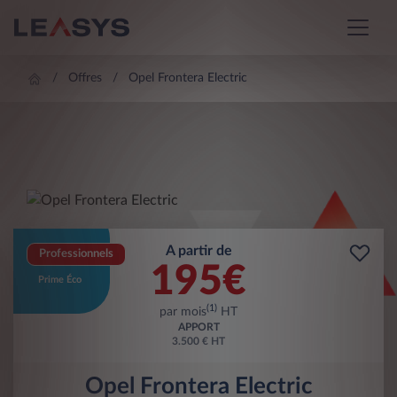
Offres
Opel Frontera Electric
A partir de
Professionnels
195
€
Prime Éco
(1)
par mois
HT
APPORT
3.500 € HT
Opel Frontera Electric