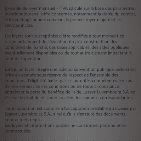
Exemple de loyer mensuel HTVA calculé sur la base des paramètres
mentionnés dans l'offre concernée, notamment la durée du contrat,
le kilométrage annuel convenu, le premier loyer majoré et les
services inclus.
Les loyers sont susceptibles d'être modifiés à tout moment en
raison notamment de l'évolution du prix constructeur, des
conditions de marché, des taxes applicables, des aides publiques
éventuellement disponibles ou de tout autre élément impactant le
coût de l'opération.
Lorsqu'un loyer intègre une aide ou subvention publique, celle-ci est
prise en compte sous réserve du respect de l'ensemble des
conditions d'éligibilité fixées par les autorités compétentes. En cas
de non-respect de ces conditions ou de toute circonstance
entraînant la perte du bénéfice de l'aide, Leasys Luxembourg S.A. se
réserve le droit de réclamer au client les sommes correspondantes.
Toute opération est soumise à l'acceptation préalable du dossier par
Leasys Luxembourg S.A., ainsi qu'à la signature des documents
contractuels requis.
Les loyers et informations publiés ne constituent pas une offre
contractuelle.