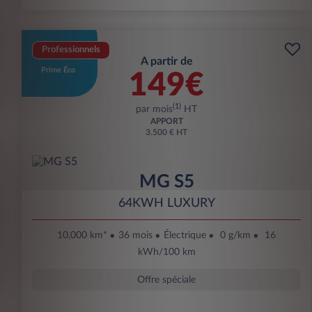
Professionnels
A partir de
Prime Éco
149€
(1)
par mois
HT
APPORT
3.500 € HT
MG S5
64KWH LUXURY
10,000 km*
36 mois
Électrique
0 g/km
16
kWh/100 km
Offre spéciale