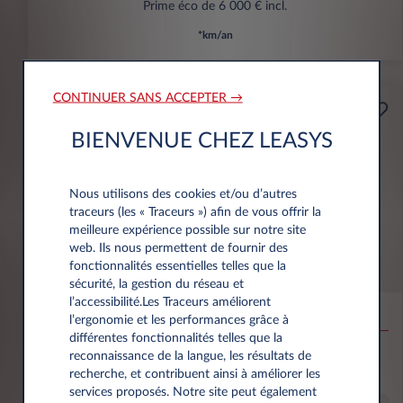
Prime éco de 6 000 € incl.
*km/an
CONTINUER SANS ACCEPTER →
Professionnels
A partir de
BIENVENUE CHEZ LEASYS
Prime Éco
159€
(1)
par mois
HT
Nous utilisons des cookies et/ou d’autres
APPORT
traceurs (les « Traceurs ») afin de vous offrir la
3.500 € HT
meilleure expérience possible sur notre site
web. Ils nous permettent de fournir des
fonctionnalités essentielles telles que la
Citroën Ë-C3 Aircross
sécurité, la gestion du réseau et
l’accessibilité.Les Traceurs améliorent
53KWH EXTENDED RANGE MAX
l’ergonomie et les performances grâce à
différentes fonctionnalités telles que la
10,000 km*
36 mois
Électrique
0 g/km
16
reconnaissance de la langue, les résultats de
kWh/100 km
recherche, et contribuent ainsi à améliorer les
services proposés. Notre site peut également