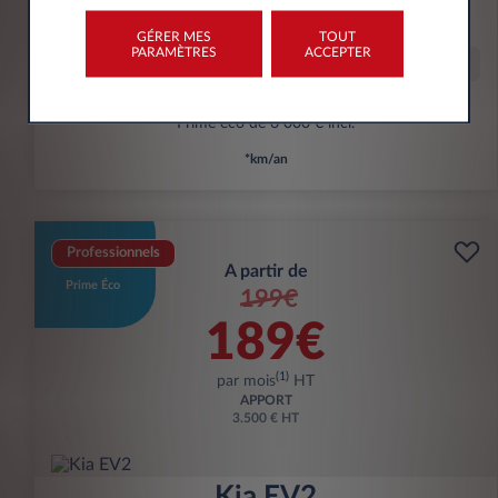
kWh/100 km
GÉRER MES
TOUT
PARAMÈTRES
ACCEPTER
Offre spéciale
Prime éco de 6 000 € incl.
*km/an
Professionnels
A partir de
Prime Éco
199€
189€
(1)
par mois
HT
APPORT
3.500 € HT
Kia EV2