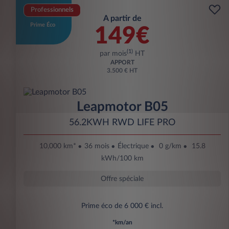
Professionnels
A partir de
Prime Éco
149€
(1)
par mois
HT
APPORT
3.500 € HT
Leapmotor B05
56.2KWH RWD LIFE PRO
10,000 km*
36 mois
Électrique
0 g/km
15.8
kWh/100 km
Offre spéciale
Prime éco de 6 000 € incl.
*km/an