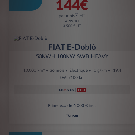
144€
(1)
par mois
HT
APPORT
3.500 € HT
FIAT E-Doblò
50KWH 100KW SWB HEAVY
10,000 km*
36 mois
Électrique
0 g/km
19.4
kWh/100 km
Prime éco de 6 000 € incl.
*km/an