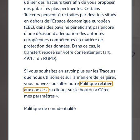
Offre spéciale
utiliser des Traceurs tiers afin de vous proposer
des publicités plus pertinentes. Certains
Traceurs peuvent être traités par des tiers situés
Prime éco de 6 000 € incl.
en dehors de l’Espace économique européen
(EEE), dans des pays ne bénéficiant pas encore
*km/an
d’une décision d’adéquation des autorités
européennes compétentes en matière de
protection des données. Dans ce cas, le
transfert repose sur votre consentement (art.
Professionnels
49.1.a du RGPD).
A partir de
Prime Éco
189€
Si vous souhaitez en savoir plus sur les Traceurs
que nous utilisons et sur la manière de les gérer,
(1)
par mois
HT
vous pouvez consulter notre
Politique relative
APPORT
aux cookies
ou cliquer sur le bouton « Gérer
3.500 € HT
mes paramètres ».
Politique de confidentialité
MG MG4
EV URBAN BEV 54KWH PREMIUM
10,000 km*
36 mois
Électrique
0 g/km
15.5