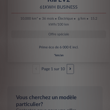
61KWH BUSINESS
10,000 km*
36 mois
Électrique
g/km
15.2
kWh/100 km
Offre spéciale
Prime éco de 6 000 € incl.
*km/an
Page
1
sur
10
Vous cherchez un modèle
particulier?