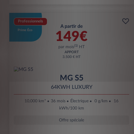
Professionnels
A partir de
Prime Éco
149€
(1)
par mois
HT
APPORT
3.500 € HT
MG S5
64KWH LUXURY
10,000 km*
36 mois
Électrique
0 g/km
16
kWh/100 km
Offre spéciale