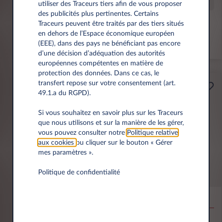
Offre spéciale
utiliser des Traceurs tiers afin de vous proposer
des publicités plus pertinentes. Certains
Traceurs peuvent être traités par des tiers situés
Prime éco de 6 000 € incl.
en dehors de l’Espace économique européen
(EEE), dans des pays ne bénéficiant pas encore
*km/an
d’une décision d’adéquation des autorités
européennes compétentes en matière de
protection des données. Dans ce cas, le
transfert repose sur votre consentement (art.
Professionnels
49.1.a du RGPD).
A partir de
Prime Éco
189€
Si vous souhaitez en savoir plus sur les Traceurs
que nous utilisons et sur la manière de les gérer,
(1)
par mois
HT
vous pouvez consulter notre
Politique relative
APPORT
aux cookies
ou cliquer sur le bouton « Gérer
3.500 € HT
mes paramètres ».
Politique de confidentialité
MG MG4
EV URBAN BEV 54KWH PREMIUM
10,000 km*
36 mois
Électrique
0 g/km
15.5