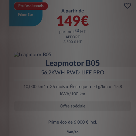
Professionnels
A partir de
Prime Éco
149€
(1)
par mois
HT
APPORT
3.500 € HT
Leapmotor B05
56.2KWH RWD LIFE PRO
10,000 km*
36 mois
Électrique
0 g/km
15.8
kWh/100 km
Offre spéciale
Prime éco de 6 000 € incl.
*km/an