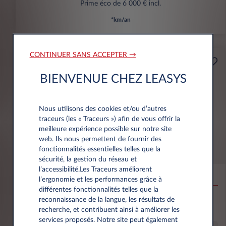
Prime éco de 6 000 € incl.
*km/an
CONTINUER SANS ACCEPTER →
Professionnels
A partir de
BIENVENUE CHEZ LEASYS
Prime Éco
159€
(1)
par mois
HT
Nous utilisons des cookies et/ou d’autres
APPORT
traceurs (les « Traceurs ») afin de vous offrir la
3.500 € HT
meilleure expérience possible sur notre site
web. Ils nous permettent de fournir des
fonctionnalités essentielles telles que la
Citroën Ë-C3 Aircross
sécurité, la gestion du réseau et
l’accessibilité.Les Traceurs améliorent
53KWH EXTENDED RANGE MAX
l’ergonomie et les performances grâce à
différentes fonctionnalités telles que la
10,000 km*
36 mois
Électrique
0 g/km
16
reconnaissance de la langue, les résultats de
kWh/100 km
recherche, et contribuent ainsi à améliorer les
services proposés. Notre site peut également