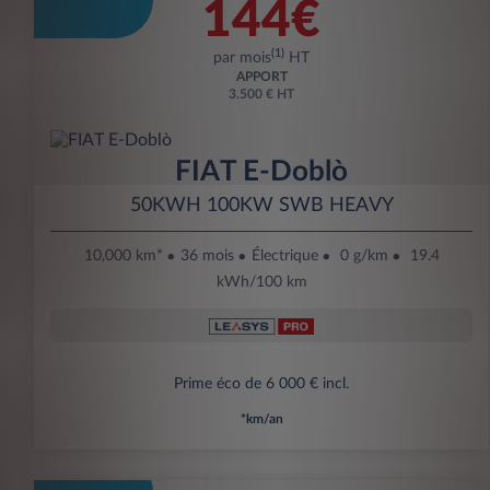
144€
(1)
par mois
HT
APPORT
3.500 € HT
FIAT E-Doblò
50KWH 100KW SWB HEAVY
10,000 km*
36 mois
Électrique
0 g/km
19.4
kWh/100 km
Prime éco de 6 000 € incl.
*km/an