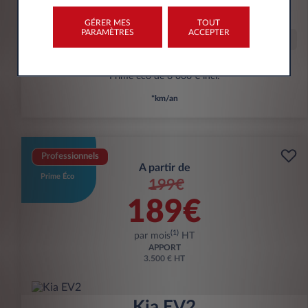
kWh/100 km
GÉRER MES
TOUT
PARAMÈTRES
ACCEPTER
Offre spéciale
Prime éco de 6 000 € incl.
*km/an
Professionnels
A partir de
Prime Éco
199€
189€
(1)
par mois
HT
APPORT
3.500 € HT
Kia EV2