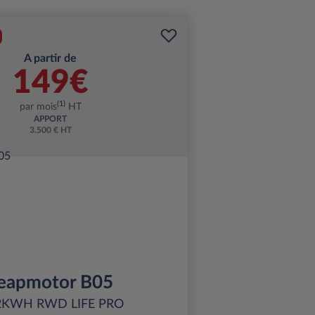
A partir de
149€
(1)
par mois
HT
APPORT
3.500 € HT
eapmotor B05
2KWH RWD LIFE PRO