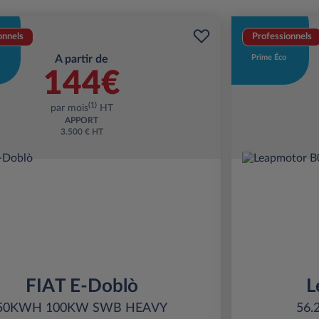
onnels
Professionnels
A partir de
Prime Éco
144€
(1)
par mois
HT
APPORT
3.500 € HT
FIAT E-Doblò
L
50KWH 100KW SWB HEAVY
56.