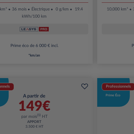
 km*
36 mois
Électrique
0 g/km
19.4
10,000 km*
kWh/100 km
Prime éco de 6 000 € incl.
P
*km/an
onnels
Professionnels
A partir de
Prime Éco
149€
(1)
par mois
HT
APPORT
3.500 € HT