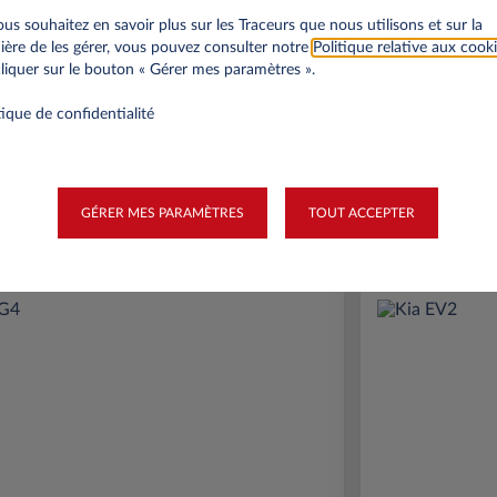
ous souhaitez en savoir plus sur les Traceurs que nous utilisons et sur la
ère de les gérer, vous pouvez consulter notre
Politique relative aux cook
liquer sur le bouton « Gérer mes paramètres ».
onnels
Professionnels
tique de confidentialité
A partir de
Prime Éco
189€
(1)
GÉRER MES PARAMÈTRES
TOUT ACCEPTER
par mois
HT
APPORT
3.500 € HT