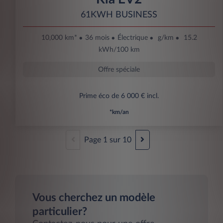
61KWH BUSINESS
10,000 km*
36 mois
Électrique
g/km
15.2
kWh/100 km
Offre spéciale
Prime éco de 6 000 € incl.
*km/an
Page
1
sur
10
Vous cherchez un modèle
particulier?