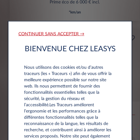
Prime éco de 6 000 € incl.
*km/an
CONTINUER SANS ACCEPTER →
Professionnels
A partir de
BIENVENUE CHEZ LEASYS
Prime Éco
159€
(1)
par mois
HT
Nous utilisons des cookies et/ou d’autres
APPORT
traceurs (les « Traceurs ») afin de vous offrir la
3.500 € HT
meilleure expérience possible sur notre site
web. Ils nous permettent de fournir des
fonctionnalités essentielles telles que la
Citroën Ë-C3 Aircross
sécurité, la gestion du réseau et
l’accessibilité.Les Traceurs améliorent
53KWH EXTENDED RANGE MAX
l’ergonomie et les performances grâce à
différentes fonctionnalités telles que la
10,000 km*
36 mois
Électrique
0 g/km
16
reconnaissance de la langue, les résultats de
kWh/100 km
recherche, et contribuent ainsi à améliorer les
services proposés. Notre site peut également