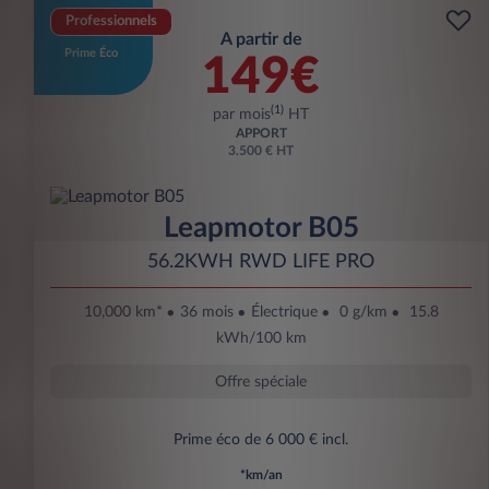
Professionnels
A partir de
Prime Éco
149€
(1)
par mois
HT
APPORT
3.500 € HT
Leapmotor B05
56.2KWH RWD LIFE PRO
10,000 km*
36 mois
Électrique
0 g/km
15.8
kWh/100 km
Offre spéciale
Prime éco de 6 000 € incl.
*km/an