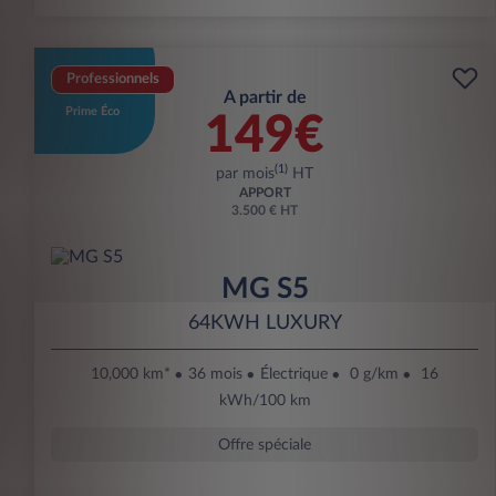
Professionnels
A partir de
Prime Éco
149€
(1)
par mois
HT
APPORT
3.500 € HT
MG S5
64KWH LUXURY
10,000 km*
36 mois
Électrique
0 g/km
16
kWh/100 km
Offre spéciale