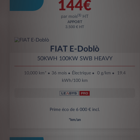
144€
(1)
par mois
HT
APPORT
3.500 € HT
FIAT E-Doblò
50KWH 100KW SWB HEAVY
10,000 km*
36 mois
Électrique
0 g/km
19.4
kWh/100 km
Prime éco de 6 000 € incl.
*km/an