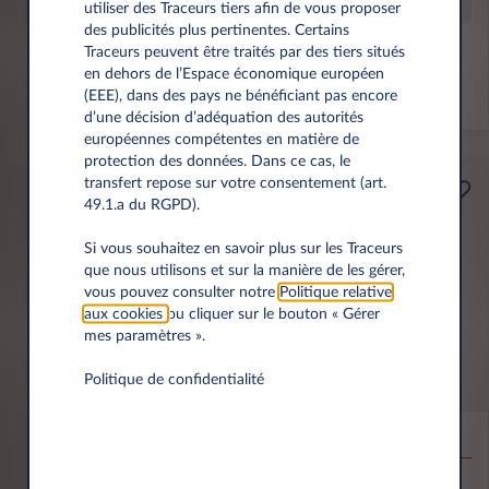
Offre spéciale
utiliser des Traceurs tiers afin de vous proposer
des publicités plus pertinentes. Certains
Traceurs peuvent être traités par des tiers situés
Prime éco de 6 000 € incl.
en dehors de l’Espace économique européen
(EEE), dans des pays ne bénéficiant pas encore
*km/an
d’une décision d’adéquation des autorités
européennes compétentes en matière de
protection des données. Dans ce cas, le
transfert repose sur votre consentement (art.
Professionnels
49.1.a du RGPD).
A partir de
Prime Éco
189€
Si vous souhaitez en savoir plus sur les Traceurs
que nous utilisons et sur la manière de les gérer,
(1)
par mois
HT
vous pouvez consulter notre
Politique relative
APPORT
aux cookies
ou cliquer sur le bouton « Gérer
3.500 € HT
mes paramètres ».
Politique de confidentialité
MG MG4
EV URBAN BEV 54KWH PREMIUM
10,000 km*
36 mois
Électrique
0 g/km
15.5