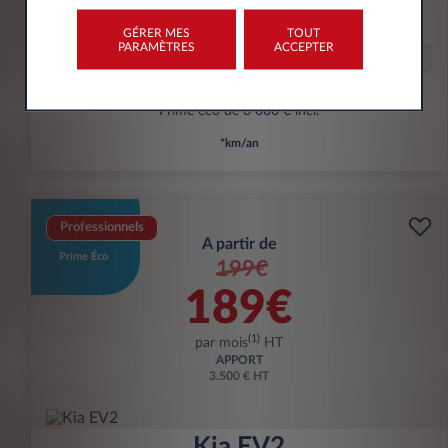
kWh/100 km
GÉRER MES
TOUT
PARAMÈTRES
ACCEPTER
Offre spéciale
Prime éco de 6 000 € incl.
*km/an
Professionnels
A partir de
Prime Éco
199€
189€
(1)
par mois
HT
APPORT
3.500 € HT
Kia EV2