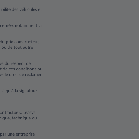
ilité des véhicules et
ncernée, notamment la
du prix constructeur,
s ou de tout autre
rve du respect de
ct de ces conditions ou
ve le droit de réclamer
si qu'à la signature
contractuels. Leasys
phique, technique ou
 par une entreprise