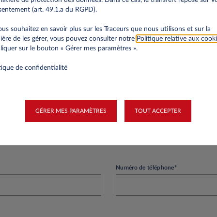
an d’existence?
entement (art. 49.1.a du RGPD).
votre société aura plus d'un an d’existence et que vos premiers bilans seront pu
ous souhaitez en savoir plus sur les Traceurs que nous utilisons et sur la
ossier crédit par Leasys Luxembourg.
ère de les gérer, vous pouvez consulter notre
Politique relative aux cook
liquer sur le bouton « Gérer mes paramètres ».
tique de confidentialité
nnelles
GÉRER MES PARAMÈTRES
TOUT ACCEPTER
Nom*
Numéro de téléphone*