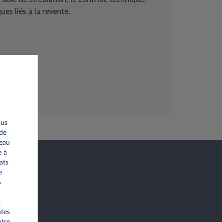
ues liés à la revente.
ous
 de
seau
e à
ats
e
s
t
ntes
otre