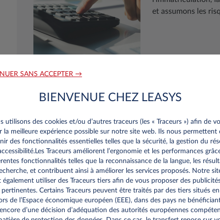
et assumons les risq
NUER SANS ACCEPTER →
BIENVENUE CHEZ LEASYS
 utilisons des cookies et/ou d’autres traceurs (les « Traceurs ») afin de v
ir la meilleure expérience possible sur notre site web. Ils nous permettent
nir des fonctionnalités essentielles telles que la sécurité, la gestion du ré
’accessibilité.Les Traceurs améliorent l’ergonomie et les performances grâc
érentes fonctionnalités telles que la reconnaissance de la langue, les résult
echerche, et contribuent ainsi à améliorer les services proposés. Notre sit
re personnalisee
 également utiliser des Traceurs tiers afin de vous proposer des publicité
 pertinentes. Certains Traceurs peuvent être traités par des tiers situés en
rs de l’Espace économique européen (EEE), dans des pays ne bénéfician
sionnels du Luxembourg
encore d’une décision d’adéquation des autorités européennes compéte
atière de protection des données. Dans ce cas, le transfert repose sur v