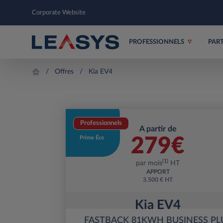
Corporate Website
PROFESSIONNELS
PAR
Offres
Kia EV4
Professionnels
A partir de
Prime Éco
279
€
(1)
par mois
HT
APPORT
3.500 € HT
Kia EV4
FASTBACK 81KWH BUSINESS PL