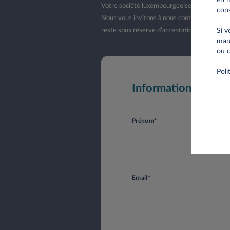
Votre société luxembourgeoise a moins d’un 
cons
Nous vous invitons à nous contacter lorsque 
Si v
reste sous réserve d’acceptation de votre d
mani
ou c
Poli
Informations perso
Prénom*
Email*