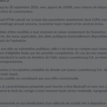
usqu'au 30 septembre 2026, avec apport de 3500€, sous réserve de disponib
ction du constructeur.
uel HTVA calculé sur la base des paramètres mentionnés dans l'offre co
lométrage annuel convenu, le premier loyer majoré et les services inclus.
tibles d'être modifiés à tout moment en raison notamment de l'évolution 
hé, des taxes applicables, des aides publiques éventuellement disponible
oût de l'opération.
e une aide ou subvention publique, celle-ci est prise en compte sous rése
ns d'éligibilité fixées par les autorités compétentes. En cas de non-respe
ntraînant la perte du bénéfice de l'aide, Leasys Luxembourg S.A. se réser
orrespondantes.
mise à l'acceptation préalable du dossier par Leasys Luxembourg S.A., ain
tuels requis.
ons publiés ne constituent pas une offre contractuelle.
s et caractéristiques présentés sont fournis à titre illustratif et sont non 
erve le droit de corriger à tout moment toute erreur matérielle, typogra
essionnels et aux bénéficiaires d'un véhicule de société mis à disposition