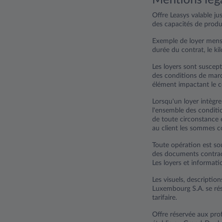
Offre Leasys valable j
des capacités de produ
Exemple de loyer mens
durée du contrat, le ki
Les loyers sont suscep
des conditions de marc
élément impactant le c
Lorsqu'un loyer intègr
l'ensemble des conditio
de toute circonstance e
au client les sommes c
Toute opération est sou
des documents contrac
Les loyers et informati
Les visuels, description
Luxembourg S.A. se rés
tarifaire.
Offre réservée aux prof