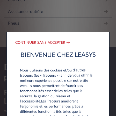
Entretien
Assistance routière
Pneus
Ligne Conducteur
CONTINUER SANS ACCEPTER →
BIENVENUE CHEZ LEASYS
Demander une offre
Nous utilisons des cookies et/ou d’autres
personnalisee
traceurs (les « Traceurs ») afin de vous offrir la
meilleure expérience possible sur notre site
web. Ils nous permettent de fournir des
Réservé aux professionnels du
fonctionnalités essentielles telles que la
sécurité, la gestion du réseau et
Luxembourg
l’accessibilité.Les Traceurs améliorent
l’ergonomie et les performances grâce à
Votre société luxembourgeoise a moins d’un an d’existence?
différentes fonctionnalités telles que la