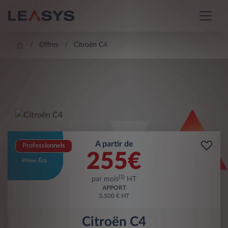
Offres
Citroën C4
A partir de
Professionnels
255
€
Prime Éco
(1)
par mois
HT
APPORT
3.500 € HT
Citroën C4