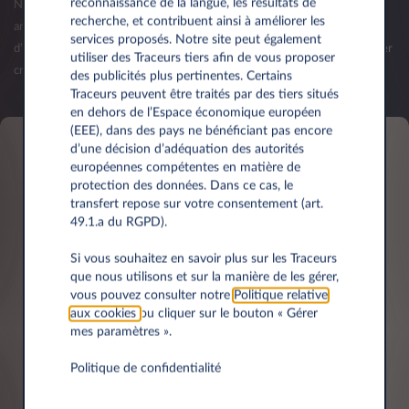
reconnaissance de la langue, les résultats de
Nous vous invitons à nous contacter lorsque votre société aura plus d'un
recherche, et contribuent ainsi à améliorer les
an d’existence et que vos premiers bilans seront publiés. La validation
services proposés. Notre site peut également
d’une offre (commande) reste sous réserve d’acceptation de votre dossier
utiliser des Traceurs tiers afin de vous proposer
crédit par Leasys Luxembourg.
des publicités plus pertinentes. Certains
Traceurs peuvent être traités par des tiers situés
en dehors de l’Espace économique européen
(EEE), dans des pays ne bénéficiant pas encore
d’une décision d’adéquation des autorités
européennes compétentes en matière de
Informations personnelles
protection des données. Dans ce cas, le
transfert repose sur votre consentement (art.
49.1.a du RGPD).
Prénom*
Si vous souhaitez en savoir plus sur les Traceurs
que nous utilisons et sur la manière de les gérer,
vous pouvez consulter notre
Politique relative
aux cookies
ou cliquer sur le bouton « Gérer
mes paramètres ».
Nom*
Politique de confidentialité