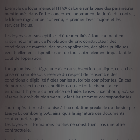
Exemple de loyer mensuel HTVA calculé sur la base des paramètres
mentionnés dans l'offre concernée, notamment la durée du contrat,
le kilométrage annuel convenu, le premier loyer majoré et les
services inclus.
Les loyers sont susceptibles d'être modifiés à tout moment en
raison notamment de l'évolution du prix constructeur, des
conditions de marché, des taxes applicables, des aides publiques
éventuellement disponibles ou de tout autre élément impactant le
coût de l'opération.
Lorsqu'un loyer intègre une aide ou subvention publique, celle-ci est
prise en compte sous réserve du respect de l'ensemble des
conditions d'éligibilité fixées par les autorités compétentes. En cas
de non-respect de ces conditions ou de toute circonstance
entraînant la perte du bénéfice de l'aide, Leasys Luxembourg S.A. se
réserve le droit de réclamer au client les sommes correspondantes.
Toute opération est soumise à l'acceptation préalable du dossier par
Leasys Luxembourg S.A., ainsi qu'à la signature des documents
contractuels requis.
Les loyers et informations publiés ne constituent pas une offre
contractuelle.