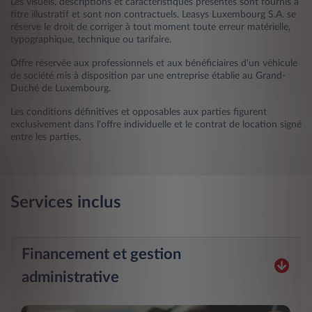
Les visuels, descriptions et caractéristiques présentés sont fournis à
titre illustratif et sont non contractuels. Leasys Luxembourg S.A. se
réserve le droit de corriger à tout moment toute erreur matérielle,
typographique, technique ou tarifaire.
Offre réservée aux professionnels et aux bénéficiaires d'un véhicule
de société mis à disposition par une entreprise établie au Grand-
Duché de Luxembourg.
Les conditions définitives et opposables aux parties figurent
exclusivement dans l'offre individuelle et le contrat de location signé
entre les parties.
Services inclus
Financement et gestion
administrative