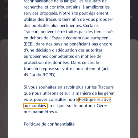
reconnaissance de la langue, les résultats de
Nous vous invitons à nous contacter lorsque votre société aura plus d'un
recherche, et contribuent ainsi à améliorer les
an d’existence et que vos premiers bilans seront publiés. La validation
services proposés. Notre site peut également
d’une offre (commande) reste sous réserve d’acceptation de votre dossier
utiliser des Traceurs tiers afin de vous proposer
crédit par Leasys Luxembourg.
des publicités plus pertinentes. Certains
Traceurs peuvent être traités par des tiers situés
en dehors de l’Espace économique européen
(EEE), dans des pays ne bénéficiant pas encore
d’une décision d’adéquation des autorités
européennes compétentes en matière de
Informations personnelles
protection des données. Dans ce cas, le
transfert repose sur votre consentement (art.
49.1.a du RGPD).
Prénom*
Si vous souhaitez en savoir plus sur les Traceurs
que nous utilisons et sur la manière de les gérer,
vous pouvez consulter notre
Politique relative
aux cookies
ou cliquer sur le bouton « Gérer
mes paramètres ».
Nom*
Politique de confidentialité