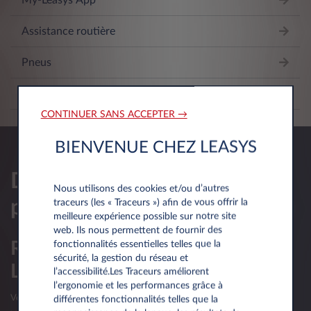
My-Leasys App
Assistance routière
Pneus
Ligne Conducteur
CONTINUER SANS ACCEPTER →
BIENVENUE CHEZ LEASYS
Demander une offre
Nous utilisons des cookies et/ou d’autres
personnalisee
traceurs (les « Traceurs ») afin de vous offrir la
meilleure expérience possible sur notre site
web. Ils nous permettent de fournir des
Réservé aux professionnels du
fonctionnalités essentielles telles que la
sécurité, la gestion du réseau et
Luxembourg
l’accessibilité.Les Traceurs améliorent
l’ergonomie et les performances grâce à
Votre société luxembourgeoise a moins d’un an d’existence?
différentes fonctionnalités telles que la