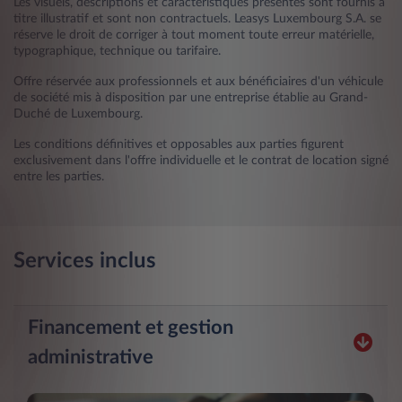
Les visuels, descriptions et caractéristiques présentés sont fournis à
titre illustratif et sont non contractuels. Leasys Luxembourg S.A. se
réserve le droit de corriger à tout moment toute erreur matérielle,
typographique, technique ou tarifaire.
Offre réservée aux professionnels et aux bénéficiaires d'un véhicule
de société mis à disposition par une entreprise établie au Grand-
Duché de Luxembourg.
Les conditions définitives et opposables aux parties figurent
exclusivement dans l'offre individuelle et le contrat de location signé
entre les parties.
Services inclus
Financement et gestion
administrative