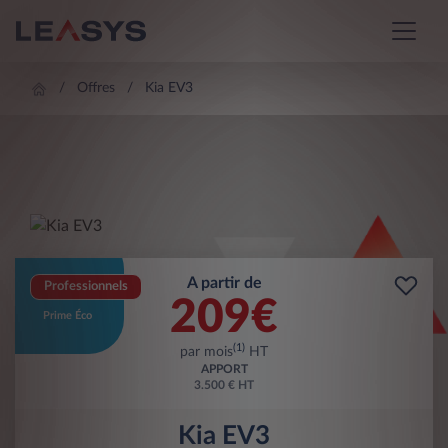
Offres
Kia EV3
A partir de
Professionnels
209
€
Prime Éco
(1)
par mois
HT
APPORT
3.500 € HT
Kia EV3