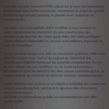
Exemple de loyer mensuel HTVA calculé sur la base des paramètres
mentionnés dans l'offre concernée, notamment la durée du contrat,
le kilométrage annuel convenu, le premier loyer majoré et les
services inclus.
Les loyers sont susceptibles d'être modifiés à tout moment en
raison notamment de l'évolution du prix constructeur, des
conditions de marché, des taxes applicables, des aides publiques
éventuellement disponibles ou de tout autre élément impactant le
coût de l'opération.
Lorsqu'un loyer intègre une aide ou subvention publique, celle-ci est
prise en compte sous réserve du respect de l'ensemble des
conditions d'éligibilité fixées par les autorités compétentes. En cas
de non-respect de ces conditions ou de toute circonstance
entraînant la perte du bénéfice de l'aide, Leasys Luxembourg S.A. se
réserve le droit de réclamer au client les sommes correspondantes.
Toute opération est soumise à l'acceptation préalable du dossier par
Leasys Luxembourg S.A., ainsi qu'à la signature des documents
contractuels requis.
Les loyers et informations publiés ne constituent pas une offre
contractuelle.