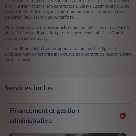
Les visuels, descriptions et caractéristiques présentés sont fournis à
titre illustratif et sont non contractuels. Leasys Luxembourg S.A. se
réserve le droit de corriger à tout moment toute erreur matérielle,
typographique, technique ou tarifaire.
Offre réservée aux professionnels et aux bénéficiaires d'un véhicule
de société mis à disposition par une entreprise établie au Grand-
Duché de Luxembourg.
Les conditions définitives et opposables aux parties figurent
exclusivement dans l'offre individuelle et le contrat de location signé
entre les parties.
Services inclus
Financement et gestion
administrative