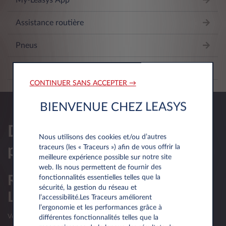
My-Leasys App
Assistance routière
Pneus
Ligne Conducteur
CONTINUER SANS ACCEPTER →
BIENVENUE CHEZ LEASYS
Demander une offre
Nous utilisons des cookies et/ou d’autres
personnalisee
traceurs (les « Traceurs ») afin de vous offrir la
meilleure expérience possible sur notre site
web. Ils nous permettent de fournir des
Réservé aux professionnels du
fonctionnalités essentielles telles que la
sécurité, la gestion du réseau et
Luxembourg
l’accessibilité.Les Traceurs améliorent
l’ergonomie et les performances grâce à
Votre société luxembourgeoise a moins d’un an d’existence?
différentes fonctionnalités telles que la