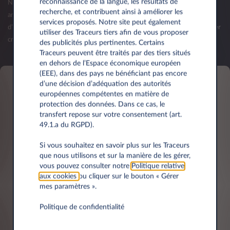
reconnaissance de la langue, les résultats de
Nous vous invitons à nous contacter lorsque votre société aura plus d'un
recherche, et contribuent ainsi à améliorer les
an d’existence et que vos premiers bilans seront publiés. La validation
services proposés. Notre site peut également
d’une offre (commande) reste sous réserve d’acceptation de votre dossier
utiliser des Traceurs tiers afin de vous proposer
crédit par Leasys Luxembourg.
des publicités plus pertinentes. Certains
Traceurs peuvent être traités par des tiers situés
en dehors de l’Espace économique européen
(EEE), dans des pays ne bénéficiant pas encore
d’une décision d’adéquation des autorités
européennes compétentes en matière de
Informations personnelles
protection des données. Dans ce cas, le
transfert repose sur votre consentement (art.
49.1.a du RGPD).
Prénom*
Si vous souhaitez en savoir plus sur les Traceurs
que nous utilisons et sur la manière de les gérer,
vous pouvez consulter notre
Politique relative
aux cookies
ou cliquer sur le bouton « Gérer
mes paramètres ».
Nom*
Politique de confidentialité