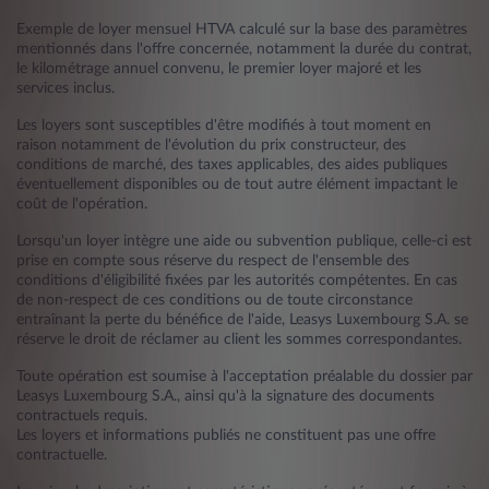
Exemple de loyer mensuel HTVA calculé sur la base des paramètres
mentionnés dans l'offre concernée, notamment la durée du contrat,
le kilométrage annuel convenu, le premier loyer majoré et les
services inclus.
Les loyers sont susceptibles d'être modifiés à tout moment en
raison notamment de l'évolution du prix constructeur, des
conditions de marché, des taxes applicables, des aides publiques
éventuellement disponibles ou de tout autre élément impactant le
coût de l'opération.
Lorsqu'un loyer intègre une aide ou subvention publique, celle-ci est
prise en compte sous réserve du respect de l'ensemble des
conditions d'éligibilité fixées par les autorités compétentes. En cas
de non-respect de ces conditions ou de toute circonstance
entraînant la perte du bénéfice de l'aide, Leasys Luxembourg S.A. se
réserve le droit de réclamer au client les sommes correspondantes.
Toute opération est soumise à l'acceptation préalable du dossier par
Leasys Luxembourg S.A., ainsi qu'à la signature des documents
contractuels requis.
Les loyers et informations publiés ne constituent pas une offre
contractuelle.