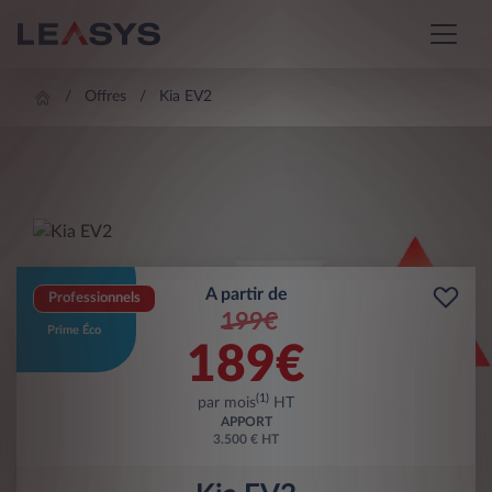
Offres
Kia EV2
A partir de
Professionnels
199€
Prime Éco
189
€
(1)
par mois
HT
APPORT
3.500 € HT