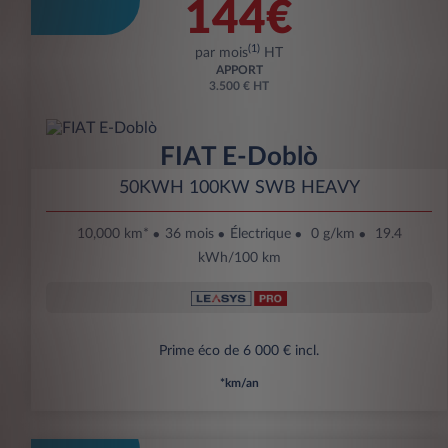
144€
(1)
par mois
HT
APPORT
3.500 € HT
FIAT E-Doblò
50KWH 100KW SWB HEAVY
10,000 km*
36 mois
Électrique
0 g/km
19.4
kWh/100 km
Prime éco de 6 000 € incl.
*km/an