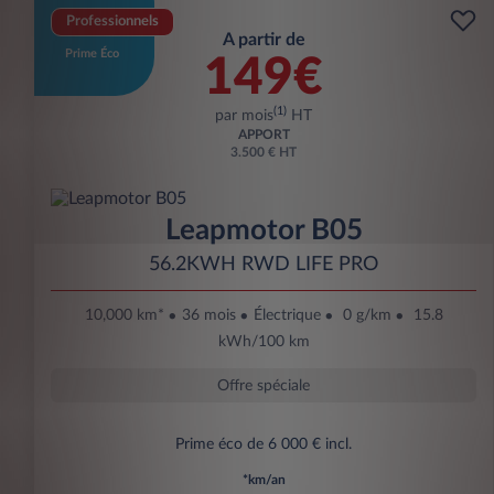
Professionnels
A partir de
Prime Éco
149€
(1)
par mois
HT
APPORT
3.500 € HT
Leapmotor B05
56.2KWH RWD LIFE PRO
10,000 km*
36 mois
Électrique
0 g/km
15.8
kWh/100 km
Offre spéciale
Prime éco de 6 000 € incl.
*km/an