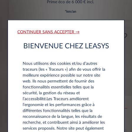
Prime éco de 6 000 € incl.
*km/an
CONTINUER SANS ACCEPTER →
Professionnels
A partir de
BIENVENUE CHEZ LEASYS
Prime Éco
159€
(1)
par mois
HT
Nous utilisons des cookies et/ou d’autres
APPORT
traceurs (les « Traceurs ») afin de vous offrir la
3.500 € HT
meilleure expérience possible sur notre site
web. Ils nous permettent de fournir des
fonctionnalités essentielles telles que la
Citroën Ë-C3 Aircross
sécurité, la gestion du réseau et
l’accessibilité.Les Traceurs améliorent
53KWH EXTENDED RANGE MAX
l’ergonomie et les performances grâce à
différentes fonctionnalités telles que la
10,000 km*
36 mois
Électrique
0 g/km
16
reconnaissance de la langue, les résultats de
kWh/100 km
recherche, et contribuent ainsi à améliorer les
services proposés. Notre site peut également