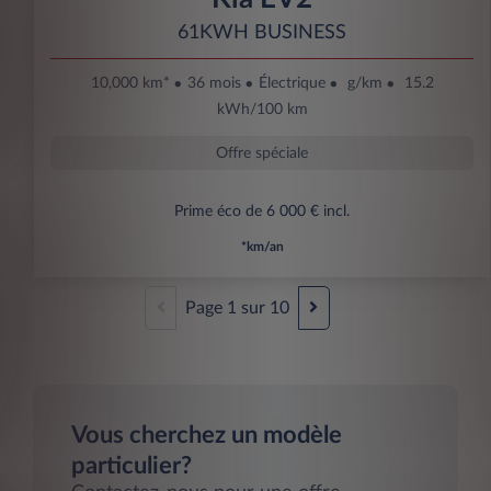
61KWH BUSINESS
10,000 km*
36 mois
Électrique
g/km
15.2
kWh/100 km
Offre spéciale
Prime éco de 6 000 € incl.
*km/an
Page
1
sur
10
Vous cherchez un modèle
particulier?