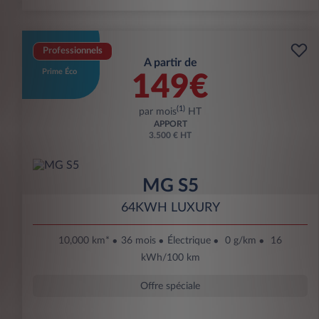
Professionnels
A partir de
Prime Éco
149€
(1)
par mois
HT
APPORT
3.500 € HT
MG S5
64KWH LUXURY
10,000 km*
36 mois
Électrique
0 g/km
16
kWh/100 km
Offre spéciale