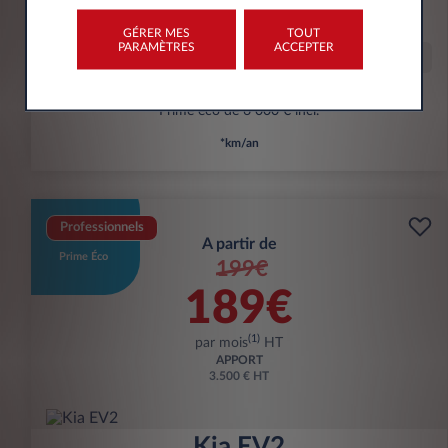
kWh/100 km
GÉRER MES
TOUT
PARAMÈTRES
ACCEPTER
Offre spéciale
Prime éco de 6 000 € incl.
*km/an
Professionnels
A partir de
Prime Éco
199€
189€
(1)
par mois
HT
APPORT
3.500 € HT
Kia EV2