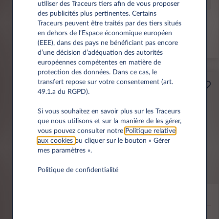
Offre spéciale
utiliser des Traceurs tiers afin de vous proposer
des publicités plus pertinentes. Certains
Traceurs peuvent être traités par des tiers situés
Prime éco de 6 000 € incl.
en dehors de l’Espace économique européen
(EEE), dans des pays ne bénéficiant pas encore
*km/an
d’une décision d’adéquation des autorités
européennes compétentes en matière de
protection des données. Dans ce cas, le
transfert repose sur votre consentement (art.
Professionnels
49.1.a du RGPD).
A partir de
Prime Éco
189€
Si vous souhaitez en savoir plus sur les Traceurs
que nous utilisons et sur la manière de les gérer,
(1)
par mois
HT
vous pouvez consulter notre
Politique relative
APPORT
aux cookies
ou cliquer sur le bouton « Gérer
3.500 € HT
mes paramètres ».
Politique de confidentialité
MG MG4
EV URBAN BEV 54KWH PREMIUM
10,000 km*
36 mois
Électrique
0 g/km
15.5