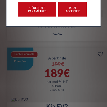
kWh/100 km
GÉRER MES
TOUT
PARAMÈTRES
ACCEPTER
Offre spéciale
Prime éco de 6 000 € incl.
*km/an
Professionnels
A partir de
Prime Éco
199€
189€
(1)
par mois
HT
APPORT
3.500 € HT
Kia EV2