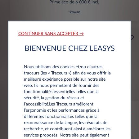
Prime éco de 6 000 € incl.
*km/an
CONTINUER SANS ACCEPTER →
Professionnels
A partir de
BIENVENUE CHEZ LEASYS
Prime Éco
159€
(1)
par mois
HT
Nous utilisons des cookies et/ou d’autres
APPORT
traceurs (les « Traceurs ») afin de vous offrir la
3.500 € HT
meilleure expérience possible sur notre site
web. Ils nous permettent de fournir des
fonctionnalités essentielles telles que la
Citroën Ë-C3 Aircross
sécurité, la gestion du réseau et
l’accessibilité.Les Traceurs améliorent
53KWH EXTENDED RANGE MAX
l’ergonomie et les performances grâce à
différentes fonctionnalités telles que la
10,000 km*
36 mois
Électrique
0 g/km
16
reconnaissance de la langue, les résultats de
kWh/100 km
recherche, et contribuent ainsi à améliorer les
services proposés. Notre site peut également