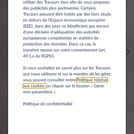
Offre spéciale
utiliser des Traceurs tiers afin de vous proposer
des publicités plus pertinentes. Certains
Traceurs peuvent être traités par des tiers situés
Prime éco de 6 000 € incl.
en dehors de l’Espace économique européen
(EEE), dans des pays ne bénéficiant pas encore
*km/an
d’une décision d’adéquation des autorités
européennes compétentes en matière de
protection des données. Dans ce cas, le
transfert repose sur votre consentement (art.
Professionnels
49.1.a du RGPD).
A partir de
Prime Éco
189€
Si vous souhaitez en savoir plus sur les Traceurs
que nous utilisons et sur la manière de les gérer,
(1)
par mois
HT
vous pouvez consulter notre
Politique relative
APPORT
aux cookies
ou cliquer sur le bouton « Gérer
3.500 € HT
mes paramètres ».
Politique de confidentialité
MG MG4
EV URBAN BEV 54KWH PREMIUM
10,000 km*
36 mois
Électrique
0 g/km
15.5