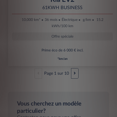
61KWH BUSINESS
10,000 km*
36 mois
Électrique
g/km
15.2
kWh/100 km
Offre spéciale
Prime éco de 6 000 € incl.
*km/an
Page
1
sur
10
Vous cherchez un modèle
particulier?