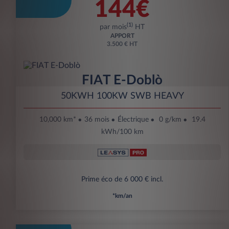
144€
(1)
par mois
HT
APPORT
3.500 € HT
FIAT E-Doblò
50KWH 100KW SWB HEAVY
10,000 km*
36 mois
Électrique
0 g/km
19.4
kWh/100 km
Prime éco de 6 000 € incl.
*km/an