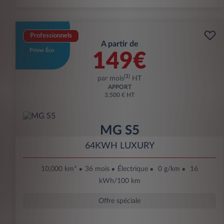
Professionnels
A partir de
Prime Éco
149€
(1)
par mois
HT
APPORT
3.500 € HT
MG S5
64KWH LUXURY
10,000 km*
36 mois
Électrique
0 g/km
16
kWh/100 km
Offre spéciale