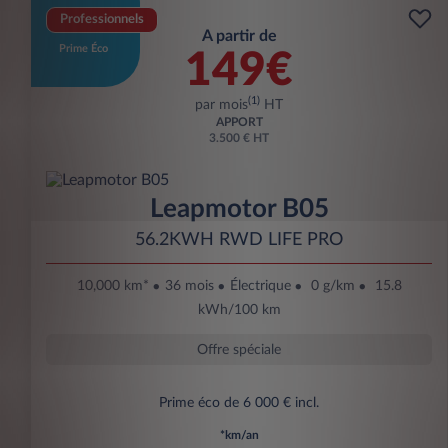
Professionnels
A partir de
Prime Éco
149€
(1)
par mois
HT
APPORT
3.500 € HT
Leapmotor B05
56.2KWH RWD LIFE PRO
10,000 km*
36 mois
Électrique
0 g/km
15.8
kWh/100 km
Offre spéciale
Prime éco de 6 000 € incl.
*km/an