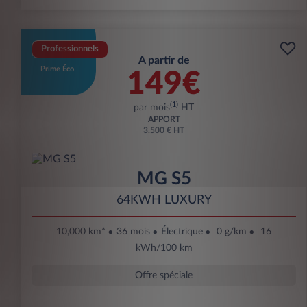
Professionnels
A partir de
Prime Éco
149€
(1)
par mois
HT
APPORT
3.500 € HT
MG S5
64KWH LUXURY
10,000 km*
36 mois
Électrique
0 g/km
16
kWh/100 km
Offre spéciale