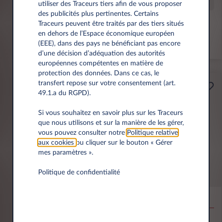
Offre spéciale
utiliser des Traceurs tiers afin de vous proposer
des publicités plus pertinentes. Certains
Traceurs peuvent être traités par des tiers situés
Prime éco de 6 000 € incl.
en dehors de l’Espace économique européen
(EEE), dans des pays ne bénéficiant pas encore
*km/an
d’une décision d’adéquation des autorités
européennes compétentes en matière de
protection des données. Dans ce cas, le
transfert repose sur votre consentement (art.
Professionnels
49.1.a du RGPD).
A partir de
Prime Éco
189€
Si vous souhaitez en savoir plus sur les Traceurs
que nous utilisons et sur la manière de les gérer,
(1)
par mois
HT
vous pouvez consulter notre
Politique relative
APPORT
aux cookies
ou cliquer sur le bouton « Gérer
3.500 € HT
mes paramètres ».
Politique de confidentialité
MG MG4
EV URBAN BEV 54KWH PREMIUM
10,000 km*
36 mois
Électrique
0 g/km
15.5