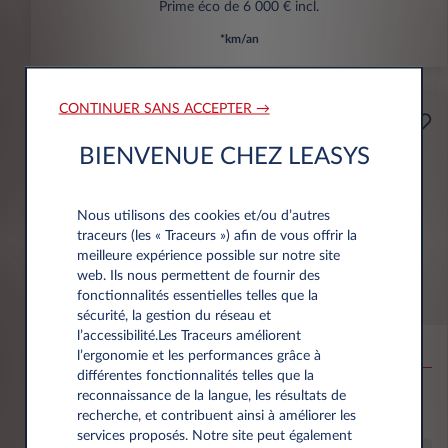
Prime éco de 6 000 € incl.
*km/an
CONTINUER SANS ACCEPTER →
Professionnels
A partir de
BIENVENUE CHEZ LEASYS
Prime Éco
159€
(1)
par mois
HT
Nous utilisons des cookies et/ou d’autres
APPORT
traceurs (les « Traceurs ») afin de vous offrir la
3.500 € HT
meilleure expérience possible sur notre site
web. Ils nous permettent de fournir des
fonctionnalités essentielles telles que la
Citroën Ë-C3 Aircross
sécurité, la gestion du réseau et
l’accessibilité.Les Traceurs améliorent
53KWH EXTENDED RANGE MAX
l’ergonomie et les performances grâce à
différentes fonctionnalités telles que la
10,000 km*
36 mois
Électrique
0 g/km
16
reconnaissance de la langue, les résultats de
kWh/100 km
recherche, et contribuent ainsi à améliorer les
services proposés. Notre site peut également