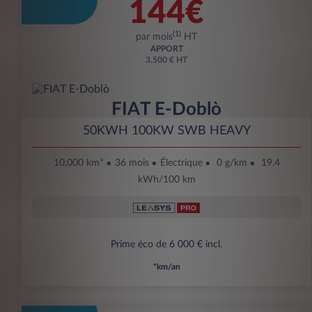
144€
(1)
par mois
HT
APPORT
3.500 € HT
FIAT E-Doblò
50KWH 100KW SWB HEAVY
10,000 km*
36 mois
Électrique
0 g/km
19.4
kWh/100 km
Prime éco de 6 000 € incl.
*km/an