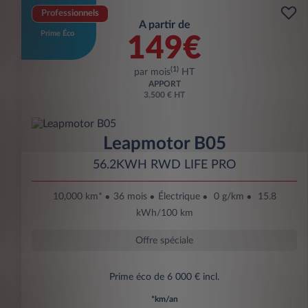
Professionnels
A partir de
Prime Éco
149€
(1)
par mois
HT
APPORT
3.500 € HT
Leapmotor B05
56.2KWH RWD LIFE PRO
10,000 km*
36 mois
Électrique
0 g/km
15.8
kWh/100 km
Offre spéciale
Prime éco de 6 000 € incl.
*km/an