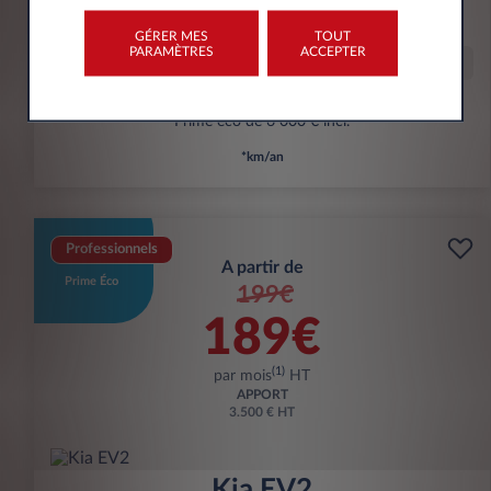
kWh/100 km
GÉRER MES
TOUT
PARAMÈTRES
ACCEPTER
Offre spéciale
Prime éco de 6 000 € incl.
*km/an
Professionnels
A partir de
Prime Éco
199€
189€
(1)
par mois
HT
APPORT
3.500 € HT
Kia EV2