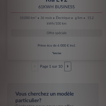
61KWH BUSINESS
10,000 km*
36 mois
Électrique
g/km
15.2
kWh/100 km
Offre spéciale
Prime éco de 6 000 € incl.
*km/an
Page
1
sur
10
Vous cherchez un modèle
particulier?