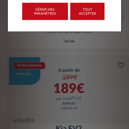
kWh/100 km
GÉRER MES
TOUT
PARAMÈTRES
ACCEPTER
Offre spéciale
Prime éco de 6 000 € incl.
*km/an
Professionnels
A partir de
Prime Éco
199€
189€
(1)
par mois
HT
APPORT
3.500 € HT
Kia EV2