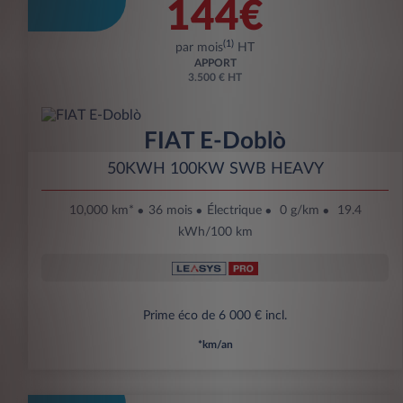
144€
(1)
par mois
HT
APPORT
3.500 € HT
FIAT E-Doblò
50KWH 100KW SWB HEAVY
10,000 km*
36 mois
Électrique
0 g/km
19.4
kWh/100 km
Prime éco de 6 000 € incl.
*km/an