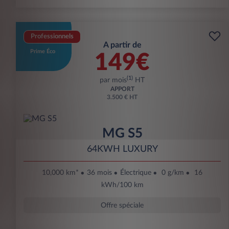
Professionnels
A partir de
Prime Éco
149€
(1)
par mois
HT
APPORT
3.500 € HT
MG S5
64KWH LUXURY
10,000 km*
36 mois
Électrique
0 g/km
16
kWh/100 km
Offre spéciale