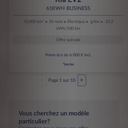
61KWH BUSINESS
10,000 km*
36 mois
Électrique
g/km
15.2
kWh/100 km
Offre spéciale
Prime éco de 6 000 € incl.
*km/an
Page
1
sur
10
Vous cherchez un modèle
particulier?