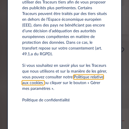
Offre spéciale
utiliser des Traceurs tiers afin de vous proposer
des publicités plus pertinentes. Certains
Traceurs peuvent être traités par des tiers situés
Prime éco de 6 000 € incl.
en dehors de l’Espace économique européen
(EEE), dans des pays ne bénéficiant pas encore
*km/an
d’une décision d’adéquation des autorités
européennes compétentes en matière de
protection des données. Dans ce cas, le
transfert repose sur votre consentement (art.
Professionnels
49.1.a du RGPD).
A partir de
Prime Éco
189€
Si vous souhaitez en savoir plus sur les Traceurs
que nous utilisons et sur la manière de les gérer,
(1)
par mois
HT
vous pouvez consulter notre
Politique relative
APPORT
aux cookies
ou cliquer sur le bouton « Gérer
3.500 € HT
mes paramètres ».
Politique de confidentialité
MG MG4
EV URBAN BEV 54KWH PREMIUM
10,000 km*
36 mois
Électrique
0 g/km
15.5