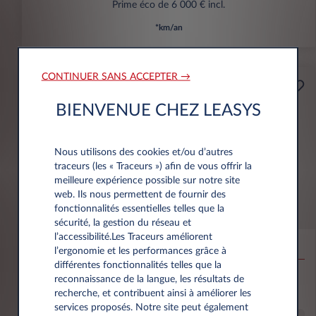
Prime éco de 6 000 € incl.
*km/an
CONTINUER SANS ACCEPTER →
Professionnels
A partir de
BIENVENUE CHEZ LEASYS
Prime Éco
159€
(1)
par mois
HT
Nous utilisons des cookies et/ou d’autres
APPORT
traceurs (les « Traceurs ») afin de vous offrir la
3.500 € HT
meilleure expérience possible sur notre site
web. Ils nous permettent de fournir des
fonctionnalités essentielles telles que la
Citroën Ë-C3 Aircross
sécurité, la gestion du réseau et
l’accessibilité.Les Traceurs améliorent
53KWH EXTENDED RANGE MAX
l’ergonomie et les performances grâce à
différentes fonctionnalités telles que la
10,000 km*
36 mois
Électrique
0 g/km
16
reconnaissance de la langue, les résultats de
kWh/100 km
recherche, et contribuent ainsi à améliorer les
services proposés. Notre site peut également