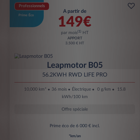
Professionnels
A partir de
Prime Éco
149€
(1)
par mois
HT
APPORT
3.500 € HT
Leapmotor B05
56.2KWH RWD LIFE PRO
10,000 km*
36 mois
Électrique
0 g/km
15.8
kWh/100 km
Offre spéciale
Prime éco de 6 000 € incl.
*km/an