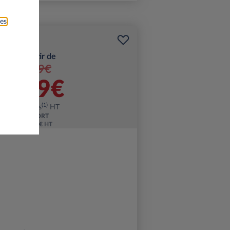
ies
A partir de
199€
189€
(1)
par mois
HT
APPORT
3.500 € HT