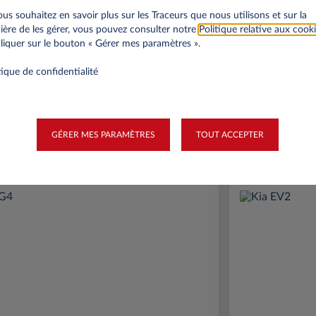
ous souhaitez en savoir plus sur les Traceurs que nous utilisons et sur la
ère de les gérer, vous pouvez consulter notre
Politique relative aux cook
liquer sur le bouton « Gérer mes paramètres ».
onnels
Professionnels
tique de confidentialité
A partir de
Prime Éco
189€
GÉRER MES PARAMÈTRES
TOUT ACCEPTER
(1)
par mois
HT
APPORT
3.500 € HT