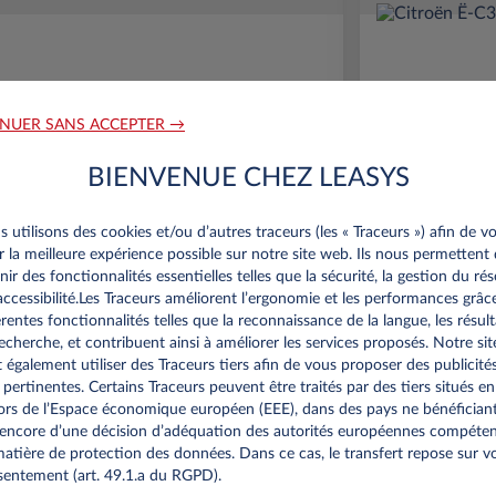
NUER SANS ACCEPTER →
BIENVENUE CHEZ LEASYS
MG S5
Citr
 utilisons des cookies et/ou d’autres traceurs (les « Traceurs ») afin de v
64KWH LUXURY
53KWH
ir la meilleure expérience possible sur notre site web. Ils nous permettent
nir des fonctionnalités essentielles telles que la sécurité, la gestion du ré
0 km*
36 mois
Électrique
0 g/km
16
10,000 km*
’accessibilité.Les Traceurs améliorent l’ergonomie et les performances grâc
érentes fonctionnalités telles que la reconnaissance de la langue, les résult
kWh/100 km
echerche, et contribuent ainsi à améliorer les services proposés. Notre sit
 également utiliser des Traceurs tiers afin de vous proposer des publicité
Offre spéciale
 pertinentes. Certains Traceurs peuvent être traités par des tiers situés en
rs de l’Espace économique européen (EEE), dans des pays ne bénéfician
encore d’une décision d’adéquation des autorités européennes compéte
Prime éco de 6 000 € incl.
P
atière de protection des données. Dans ce cas, le transfert repose sur v
*km/an
entement (art. 49.1.a du RGPD).