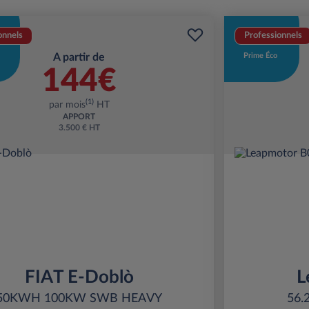
onnels
Professionnels
A partir de
Prime Éco
144€
(1)
par mois
HT
APPORT
3.500 € HT
FIAT E-Doblò
L
50KWH 100KW SWB HEAVY
56.