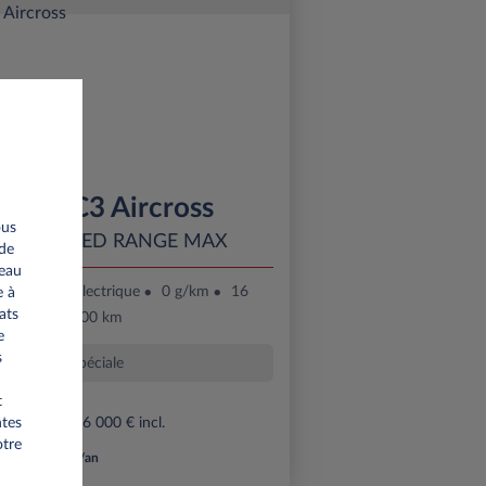
oën Ë-C3 Aircross
ous
 EXTENDED RANGE MAX
 de
seau
36 mois
Électrique
0 g/km
16
e à
ats
kWh/100 km
e
s
Offre spéciale
t
ntes
rime éco de 6 000 € incl.
otre
*km/an