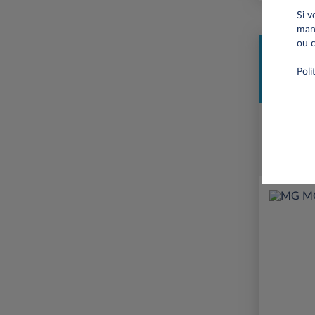
Si v
mani
ou c
Professi
Poli
Prime Éco