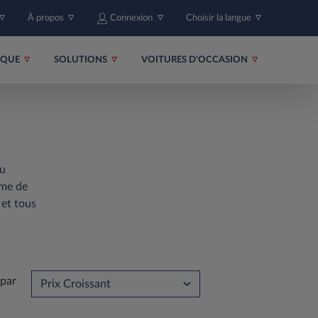
À propos
Connexion
Choisir la langue
RIQUE
SOLUTIONS
VOITURES D'OCCASION
au
mme de
et tous
 par