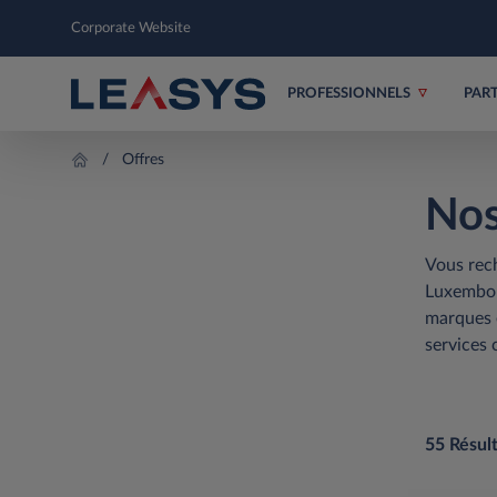
Corporate Website
PROFESSIONNELS
PAR
Offres
Nos
Vous rech
Luxembour
marques e
services 
55 Résult