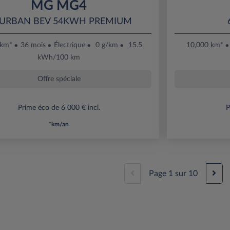
MG MG4
 URBAN BEV 54KWH PREMIUM
 km*
36 mois
Électrique
0 g/km
15.5
10,000 km*
kWh/100 km
Offre spéciale
Prime éco de 6 000 € incl.
P
*km/an
Page
1
sur
10