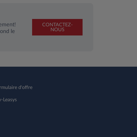
gement!
CONTACTEZ-
NOUS
ond le
rmulaire d'offre
-Leasys