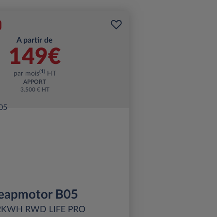
A partir de
149€
(1)
par mois
HT
APPORT
3.500 € HT
eapmotor B05
2KWH RWD LIFE PRO