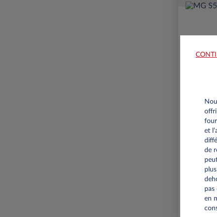
CONTI
Nous
offr
four
10,00
et l
diff
de r
peut
plus
deho
pas 
en m
cons