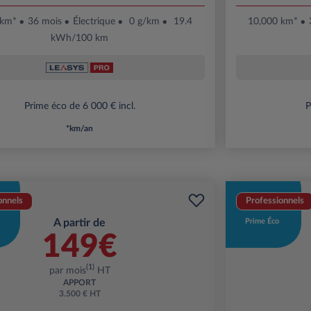
 km*
36 mois
Électrique
0 g/km
19.4
10,000 km*
kWh/100 km
Prime éco de 6 000 € incl.
P
*km/an
onnels
Professionnels
A partir de
Prime Éco
149€
(1)
par mois
HT
APPORT
3.500 € HT