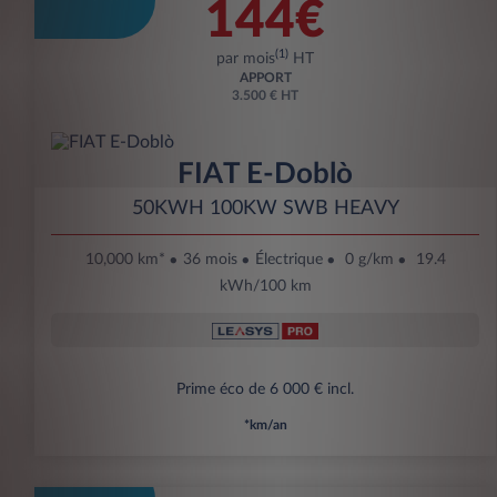
144€
(1)
par mois
HT
APPORT
3.500 € HT
FIAT E-Doblò
50KWH 100KW SWB HEAVY
10,000 km*
36 mois
Électrique
0 g/km
19.4
kWh/100 km
Prime éco de 6 000 € incl.
*km/an