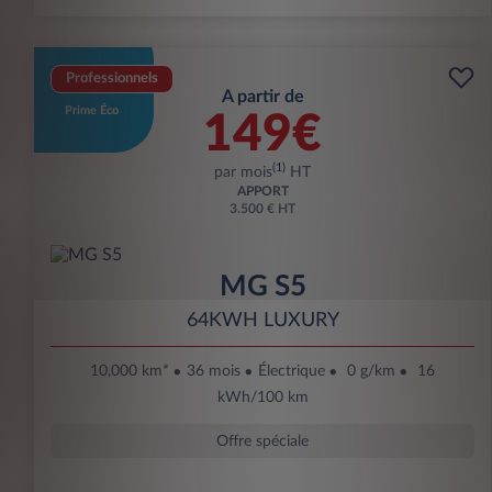
Professionnels
A partir de
Prime Éco
149€
(1)
par mois
HT
APPORT
3.500 € HT
MG S5
64KWH LUXURY
10,000 km*
36 mois
Électrique
0 g/km
16
kWh/100 km
Offre spéciale