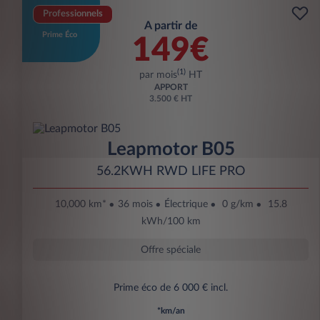
Professionnels
A partir de
Prime Éco
149€
(1)
par mois
HT
APPORT
3.500 € HT
Leapmotor B05
56.2KWH RWD LIFE PRO
10,000 km*
36 mois
Électrique
0 g/km
15.8
kWh/100 km
Offre spéciale
Prime éco de 6 000 € incl.
*km/an