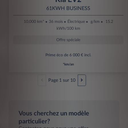
61KWH BUSINESS
10,000 km*
36 mois
Électrique
g/km
15.2
kWh/100 km
Offre spéciale
Prime éco de 6 000 € incl.
*km/an
Page
1
sur
10
Vous cherchez un modèle
particulier?