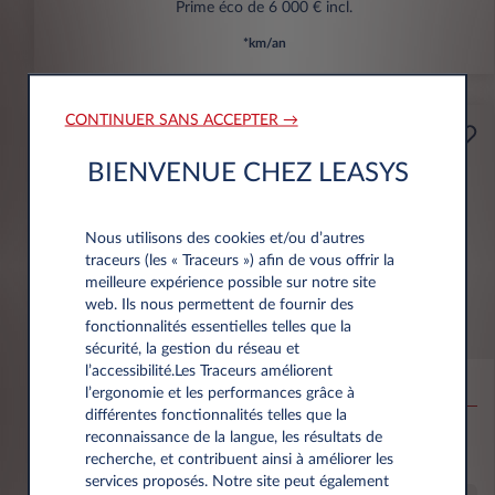
Prime éco de 6 000 € incl.
*km/an
CONTINUER SANS ACCEPTER →
Professionnels
A partir de
BIENVENUE CHEZ LEASYS
Prime Éco
159€
(1)
par mois
HT
Nous utilisons des cookies et/ou d’autres
APPORT
traceurs (les « Traceurs ») afin de vous offrir la
3.500 € HT
meilleure expérience possible sur notre site
web. Ils nous permettent de fournir des
fonctionnalités essentielles telles que la
Citroën Ë-C3 Aircross
sécurité, la gestion du réseau et
l’accessibilité.Les Traceurs améliorent
53KWH EXTENDED RANGE MAX
l’ergonomie et les performances grâce à
différentes fonctionnalités telles que la
10,000 km*
36 mois
Électrique
0 g/km
16
reconnaissance de la langue, les résultats de
kWh/100 km
recherche, et contribuent ainsi à améliorer les
services proposés. Notre site peut également