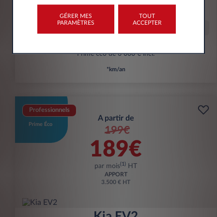
kWh/100 km
GÉRER MES
TOUT
PARAMÈTRES
ACCEPTER
Offre spéciale
Prime éco de 6 000 € incl.
*km/an
Professionnels
A partir de
Prime Éco
199€
189€
(1)
par mois
HT
APPORT
3.500 € HT
Kia EV2