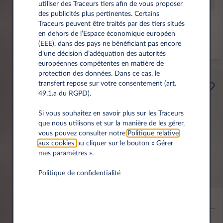
Offre spéciale
utiliser des Traceurs tiers afin de vous proposer
des publicités plus pertinentes. Certains
Traceurs peuvent être traités par des tiers situés
Prime éco de 6 000 € incl.
en dehors de l’Espace économique européen
(EEE), dans des pays ne bénéficiant pas encore
*km/an
d’une décision d’adéquation des autorités
européennes compétentes en matière de
protection des données. Dans ce cas, le
transfert repose sur votre consentement (art.
Professionnels
49.1.a du RGPD).
A partir de
Prime Éco
189€
Si vous souhaitez en savoir plus sur les Traceurs
que nous utilisons et sur la manière de les gérer,
(1)
par mois
HT
vous pouvez consulter notre
Politique relative
APPORT
aux cookies
ou cliquer sur le bouton « Gérer
3.500 € HT
mes paramètres ».
Politique de confidentialité
MG MG4
EV URBAN BEV 54KWH PREMIUM
10,000 km*
36 mois
Électrique
0 g/km
15.5