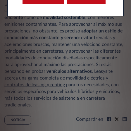
Los vehículos híbridos representan un gran avance en el
sector automotor, tanto en términos de
consumo más
eficiente
como de
movilidad sostenible,
con menores
emisiones contaminantes. Para aprovechar al máximo sus
prestaciones, no obstante, es preciso
adoptar un estilo de
conducción más constante y sereno
: evitar frenadas y
aceleraciones bruscas, mantener una velocidad constante,
principalmente en carreteras, y aprovechar las diferentes
modalidades de conducción diseñadas específicamente
para aprovechar al máximo las prestaciones. Si estás
pensando en probar
vehículos alternativos
, Leasys te
acerca una gama completa de
movilidad eléctrica
y
contratos de leasing y renting
para tus necesidades, con
servicios específicos para vehículos híbridos y eléctricos,
más todos los
servicios de asistencia en carretera
tradicionales.
Compartir en
NOTICIA