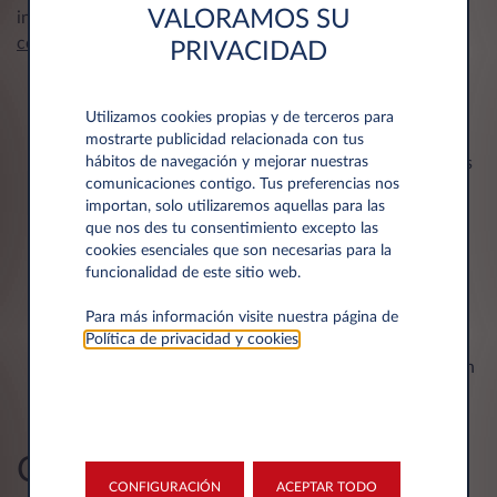
VALORAMOS SU
indicaciones que para la
conducción eficiente
y la
conducción de vehículos eléctricos
:
PRIVACIDAD
No acelerar ni frenar de manera brusca
, para
aprovechar al máximo el rango de autonomía de la
Utilizamos cookies propias y de terceros para
batería y hacer funcionar el coche en modalidad
mostrarte publicidad relacionada con tus
eléctrica, además de aprovechar las desaceleraciones
hábitos de navegación y mejorar nuestras
comunicaciones contigo. Tus preferencias nos
para que la batería se recargue.
importan, solo utilizaremos aquellas para las
Viajar con poca carga
o repartir las cargas de forma
que nos des tu consentimiento excepto las
bien equilibrada.
cookies esenciales que son necesarias para la
Utilizar las
modalidades de conducción
que ofrecen
funcionalidad de este sitio web.
estos coches, como
EV, ECO, Normal, Sport
, para
gestionar de la forma más eficiente posible las
Para más información visite nuestra página de
Política de privacidad y cookies
.
modalidades eléctrica y térmica.
Mantener una velocidad lo más constante posible
en
carreteras, utilizando la modalidad crucero, si
estuviera disponible.
Conclusiones
CONFIGURACIÓN
ACEPTAR TODO