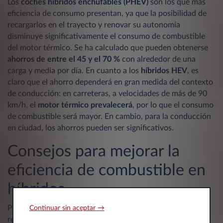
Los
coches híbridos enchufables (PHEV)
son los que más
eficiencia de consumo presentan, ya que la posibilidad de
recargarlos en el trayecto y renovar su autonomía
disminuye significativamente el consumo de combustible
del motor térmico. Se ha calculado que pueden obtenerse
ahorros de entre el 45 y el 70 %
con alrededor de una
carga y media por día. En cuanto a los
híbridos HEV
, es
claro que el ahorro dependerá en gran medida del contexto
de conducción: en carreteras, a velocidades de más de 90
km/h, el
motor térmico prevalecerá
, por lo que el consumo
de combustible será mayor. En cambio, para la conducción
en ciudad, los ahorros pueden ser significativos.
Consejos para mejorar la
eficiencia de combustible en
híbridos
Para maximizar la cantidad de kilómetros que pueden
Continuar sin aceptar →
recorrerse en modalidad eléctrica, valen las mismas