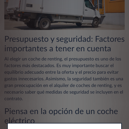
Presupuesto y seguridad: Factores
importantes a tener en cuenta
Al elegir un coche de renting, el presupuesto es uno de los
factores más destacados. Es muy importante buscar el
equilibrio adecuado entre la oferta y el precio para evitar
gastos innecesarios. Asimismo, la seguridad también es una
gran preocupación en el alquiler de coches de renting, y es
necesario saber qué medidas de seguridad se incluyen en el
contrato.
Piensa en la opción de un coche
eléctrico