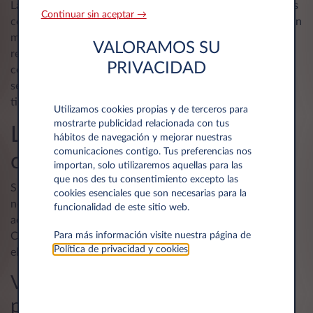
Las empresas de renting también ofrecen coches eléctricos
Continuar sin aceptar →
como una opción de renting. Los vehículos eléctricos tienen
muchas ventajas como el bajo consumo de energía, la
VALORAMOS SU
reducción de emisiones contaminantes y la posibilidad de
PRIVACIDAD
conducir en áreas restringidas de emisiones. Además,
seguramente puedas beneficiarte de algunas ventajas de
tipo fiscal.
Utilizamos cookies propias y de terceros para
mostrarte publicidad relacionada con tus
Los consejos para elegir el
hábitos de navegación y mejorar nuestras
comunicaciones contigo. Tus preferencias nos
coche de renting perfecto
importan, solo utilizaremos aquellas para las
que nos des tu consentimiento excepto las
Si estás buscando un coche de renting de calidad para tu
cookies esenciales que son necesarias para la
negocio, es importante tener en cuenta algunos consejos
funcionalidad de este sitio web.
adicionales que te ayudarán a tomar una buena decisión.
Para más información visite nuestra página de
Considera los siguientes aspectos antes de hacer tu
Política de privacidad y cookies
.
elección:
Valora siempre tus necesidades
para una mejor elección