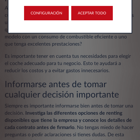
Antes de elegir un coche de renting, evalúa
CONFIGURACIÓN
ACEPTAR TODO
cuidadosamente las necesidades de tu empresa. ¿Necesitas
un coche con mucho espacio de almacenamiento, o uno
que sea fácil de manejar y de estacionar? ¿Buscas un
modelo con un consumo de combustible eficiente o uno
que tenga excelentes prestaciones?
Es importante tener en cuenta tus necesidades para elegir
el coche adecuado para tu negocio. Esto te ayudará a
reducir los costos y a evitar gastos innecesarios.
Informarse antes de tomar
cualquier decisión importante
Siempre es importante informarse bien antes de tomar una
decisión.
Investiga las diferentes opciones de renting
disponibles que tiene la empresa y conoce los detalles de
cada contrato antes de firmarlo
. No tengas miedo de hacer
preguntas o pedir aclaraciones si tienes dudas. De esta