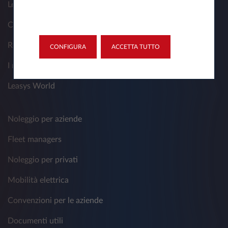
Le nostre soluzioni
Contatti
Reclami
CONFIGURA
ACCETTA TUTTO
I nostri prodotti
Leasys World
Noleggio per aziende
Fleet managers
Noleggio per privati
Mobilità elettrica
Convenzioni per le aziende
Documenti utili