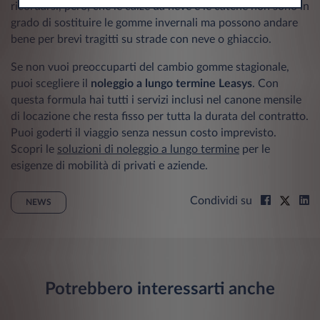
ricordarsi, però, che le calze da neve e le catene non sono in
grado di sostituire le gomme invernali ma possono andare
bene per brevi tragitti su strade con neve o ghiaccio.
Se non vuoi preoccuparti del cambio gomme stagionale,
puoi scegliere il
noleggio a lungo termine Leasys
. Con
questa formula hai tutti i servizi inclusi nel canone mensile
di locazione che resta fisso per tutta la durata del contratto.
Puoi goderti il viaggio senza nessun costo imprevisto.
Scopri le
soluzioni di noleggio a lungo termine
per le
esigenze di mobilità di privati e aziende.
Condividi su
NEWS
Potrebbero interessarti anche