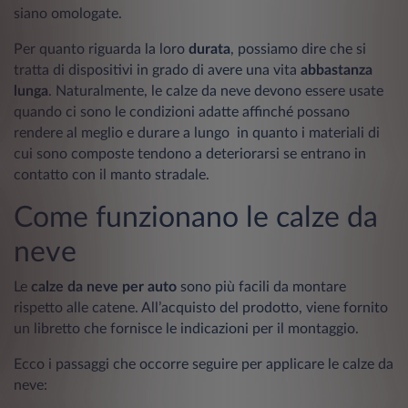
siano omologate.
Per quanto riguarda la loro
durata
, possiamo dire che si
tratta di dispositivi in grado di avere una vita
abbastanza
lunga
. Naturalmente, le calze da neve devono essere usate
quando ci sono le condizioni adatte affinché possano
rendere al meglio e durare a lungo in quanto i materiali di
cui sono composte tendono a deteriorarsi se entrano in
contatto con il manto stradale.
Come funzionano le calze da
neve
Le
calze da neve per auto
sono più facili da montare
rispetto alle catene. All’acquisto del prodotto, viene fornito
un libretto che fornisce le indicazioni per il montaggio.
Ecco i passaggi che occorre seguire per applicare le calze da
neve: