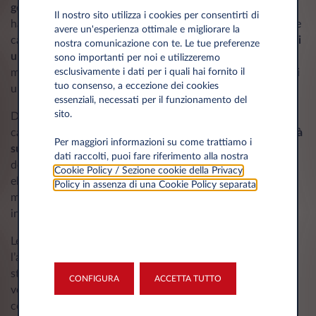
gomme
e si possono utilizzare anche su quelle auto che
Il nostro sito utilizza i cookies per consentirti di
hanno degli pneumatici sui quali non è possibile montare le
avere un'esperienza ottimale e migliorare la
catene. Le calze da neve si dimostrano molto
utili in caso di
nostra comunicazione con te. Le tue preferenze
una nevicata improvvisa
in città o comunque dove non c’è
sono importanti per noi e utilizzeremo
esclusivamente i dati per i quali hai fornito il
molta neve. Tuttavia, si possono impiegare anche in caso di
tuo consenso, a eccezione dei cookies
una nevicata importante.
essenziali, necessati per il funzionamento del
sito.
Dal punto di vista degli svantaggi, invece, le calze, come le
catene da neve,
non permettono di viaggiare a una velocità
Per maggiori informazioni su come trattiamo i
superiore ai 50 km/h
e non assicurano la stessa aderenza
dati raccolti, puoi fare riferimento alla nostra
delle gomme invernali. Un altro svantaggio riguarda l’usura
Cookie Policy / Sezione cookie della Privacy
elevata a cui sono soggetti questi dispositivi se non si
Policy in assenza di una Cookie Policy separata
.
montano in modo corretto e se si utilizzano su strade non
innevate.
Le
calze da neve funzionano
non solo per aumentare
l’aderenza quando si viaggia con gomme estive durante la
stagione invernale, ma danno dei vantaggi anche quando
CONFIGURA
ACCETTA TUTTO
vengono montate sulle gomme invernali in caso di
condizioni ambientali particolarmente estreme. Bisogna