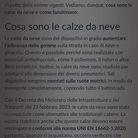
rispetto delle norme vigenti. Vediamo, dunque,
cosa sono le
calze da neve e come funzionano.
Cosa sono le calze da neve
Le
calze da neve
sono dei dispositivi in grado
aumentare
l’aderenza delle gomme
sulla strada in caso di neve o
ghiaccio. Questo è possibile perché sono realizzate con
materiali antisdrucciolo, come il poliestere, il nylon o altre
fibre sintetiche. Inoltre, le calze da neve sono studiate per
adattarsi alle dimensioni dei diversi pneumatici. Tali
dispositivi vengono
montati sulle ruote motrici
, in modo da
avvolgerle completamente, coprendo tutto il battistrada.
Con il Decreto del Ministero delle Infrastrutture e dei
Trasporti del 23 febbraio 2023, le calze da neve sono state
riconosciute come alternativa alle tradizionali catene. La
norma stabilisce anche che queste calze devono essere
omologate e
conformi alla norma UNI EN 16662-1:2020
,
pertanto, quando si acquistano, occorre verificare che