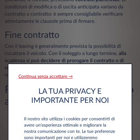
condizioni di modifica o di uscita anticipata variano da
contratto a contratto: è sempre consigliabile verificare
attentamente le clausole prima di firmare.
Fine contratto
Con il leasing è generalmente prevista la possibilità di
riscattare il veicolo. Con il noleggio a lungo termine,
alla
scadenza si può decidere di prorogare il contratto o di
restituire l'auto
senza dover fare i conti con il valore
residuo del mezzo.
Continua senza accettare →
Riepilogo: leasing vs noleggio
LA TUA PRIVACY E
a lungo termine
IMPORTANTE PER NOI
Noleggio a lungo
Il nostro sito utilizza i cookies per consentirti di
Leasing
termine
avere un'esperienza ottimale e migliorare la
nostra comunicazione con te. Le tue preferenze
Tipo di
sono importanti per noi e utilizzeremo