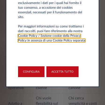
Finanziario
Di servizio
esclusivamente i dati per i quali hai fornito il
contratto
tuo consenso, a eccezione dei cookies
essenziali, necessati per il funzionamento del
Finanziaria
Proprietà
Società di
sito.
(riscatto
del veicolo
noleggio
possibile)
Per maggiori informazioni su come trattiamo i
dati raccolti, puoi fare riferimento alla nostra
Sì
Cookie Policy / Sezione cookie della Privacy
Servizi
(manutenzione,
Policy in assenza di una Cookie Policy separata
.
No
inclusi
assicurazione,
ecc.)
Opzione di
Generalmente
acquisto
No
sì
CONFIGURA
ACCETTA TUTTO
finale
Gestione
A carico del
Inclusa nel
operativa
cliente
canone
Chi vuole
Chi cerca
Adatto a
flessibilità sul
semplicità e costi