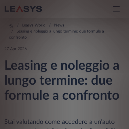
Leasys World
News
Leasing e noleggio a lungo termine: due formule a
confronto
27 Apr 2026
Leasing e noleggio a
lungo termine: due
formule a confronto
Stai valutando come accedere a un'auto