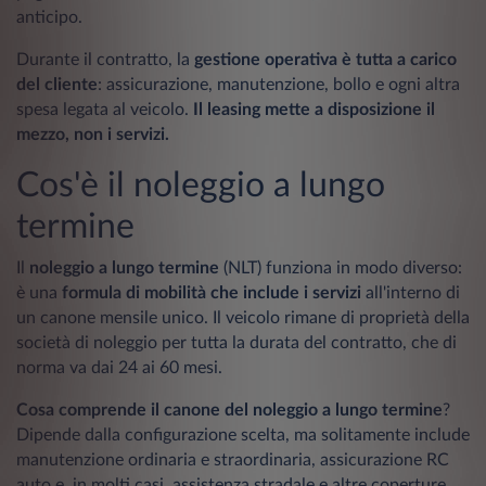
anticipo.
Durante il contratto, la
gestione operativa è tutta a carico
del cliente
: assicurazione, manutenzione, bollo e ogni altra
spesa legata al veicolo.
Il leasing mette a disposizione il
mezzo, non i servizi.
Cos'è il noleggio a lungo
termine
Il
noleggio a lungo termine
(NLT) funziona in modo diverso:
è una
formula di mobilità che include i servizi
all'interno di
un canone mensile unico. Il veicolo rimane di proprietà della
società di noleggio per tutta la durata del contratto, che di
norma va dai 24 ai 60 mesi.
Cosa comprende il canone
del noleggio a lungo termine
?
Dipende dalla configurazione scelta, ma solitamente include
manutenzione ordinaria e straordinaria, assicurazione RC
auto e, in molti casi, assistenza stradale e altre coperture