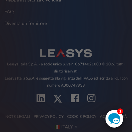
Mappa assistenza e vendita
FAQ
Diventa un fornitore
Leasys Italia S.p.A. - a socio unico p.iva n. 06714021000 © 2026 tutti i
diritti riservati.
Leasys Italia S.p.A. è soggetta alla vigilanza dell'IVASS ed iscritta al RUI con
numero A000749938
1
NOTE LEGALI
PRIVACY POLICY
COOKIE POLICY
ACCESSIBILITÀ
ITALY