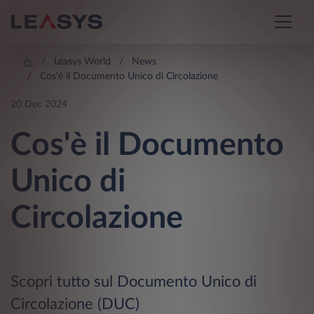
Leasys World
News
Cos'è il Documento Unico di Circolazione
20 Dec 2024
Cos'è il Documento
Unico di
Circolazione
Scopri tutto sul Documento Unico di
Circolazione (DUC)