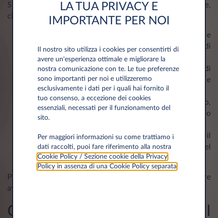
LA TUA PRIVACY E
Sul modulo bisogna inserire tutte le informazioni richieste,
che sono:
IMPORTANTE PER NOI
i dati personali del proprietario del veicolo
: nome e
cognome, il luogo e la data di nascita, l’indirizzo di
Il nostro sito utilizza i cookies per consentirti di
residenza e la cittadinanza;
avere un'esperienza ottimale e migliorare la
i dati del veicolo
: come la targa, la data di
nostra comunicazione con te. Le tue preferenze
sono importanti per noi e utilizzeremo
immatricolazione, l’ultima revisione, la licenza SCIA e
esclusivamente i dati per i quali hai fornito il
l’anno di costruzione;
tuo consenso, a eccezione dei cookies
il rapporto con il veicolo
: proprietario, usufruttuario,
essenziali, necessati per il funzionamento del
rappresentante legale, locatario, acquirente o
sito.
creditore;
l’utilizzatore abituale del veicolo
: nel caso in cui il
Per maggiori informazioni su come trattiamo i
conducente non è un familiare del proprietario del
dati raccolti, puoi fare riferimento alla nostra
Cookie Policy / Sezione cookie della Privacy
mezzo.
Policy in assenza di una Cookie Policy separata
.
Pertanto, anche se si guida una vettura in noleggio, occorre
avere il DUC.
Cosa succede se non ho il