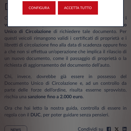
DUC?
CONFIGURA
ACCETTA TUTTO
Come abbiamo detto in precedenza,
non c’è l’obbligo per i
veicoli acquistati prima dell’introduzione del Documento
Unico di Circolazione
di richiedere tale documento. Per
questi veicoli rimangono validi i certificati di proprietà e i
libretti di circolazione fino alla data di scadenza oppure fino
a che non si effettua un’operazione che implica il rilascio di
un nuovo documento, come il passaggio di proprietà o la
richiesta di aggiornamento del documento dell’auto.
Chi, invece, dovrebbe già essere in possesso del
Documento Unico di Circolazione e, ad un controllo da
parte delle forze dell’ordine, risulta esserne sprovvisto,
rischia una
sanzione fino a 2.000 euro.
Ora che hai letto la nostra guida, controlla di essere in
regola con il
DUC
, per poter guidare senza pensieri.
Condividi su
NEWS