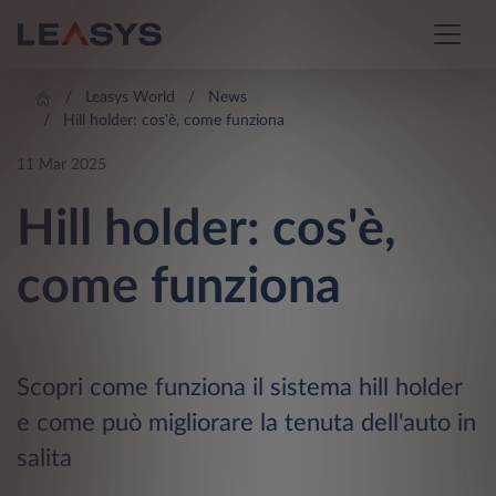
Leasys World
News
Hill holder: cos'è, come funziona
11 Mar 2025
Hill holder: cos'è,
come funziona
Scopri come funziona il sistema hill holder
e come può migliorare la tenuta dell'auto in
salita