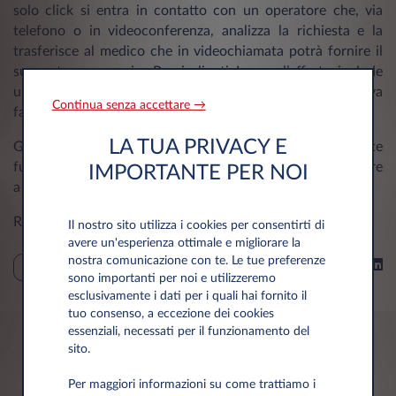
solo click si entra in contatto con un operatore che, via
telefono o in videoconferenza, analizza la richiesta e la
trasferisce al medico che in videochiamata potrà fornire il
supporto necessario. Per i clienti Leasys l’offerta include
ulteriori servizi tra cui gli utilissimi Cerca farmaco e Trova
Continua senza accettare →
farmacie.
LA TUA PRIVACY E
Gli utenti potranno, inoltre, avvalersi di un’altra importante
funzionalità: la storia clinica on line, che consente di avere
IMPORTANTE PER NOI
a portata di mano la propria storia sanitaria.
Roma, 7 dicembre 2023
Il nostro sito utilizza i cookies per consentirti di
avere un'esperienza ottimale e migliorare la
nostra comunicazione con te. Le tue preferenze
Condividi su
PRESS
sono importanti per noi e utilizzeremo
esclusivamente i dati per i quali hai fornito il
tuo consenso, a eccezione dei cookies
essenziali, necessati per il funzionamento del
sito.
Potrebbero interessarti anche
Per maggiori informazioni su come trattiamo i