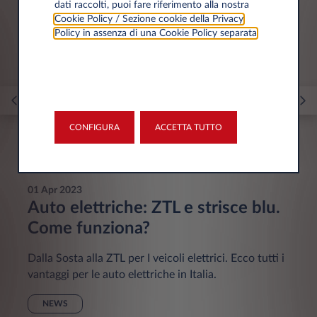
dati raccolti, puoi fare riferimento alla nostra
Cookie Policy / Sezione cookie della Privacy
Policy in assenza di una Cookie Policy separata
.
CONFIGURA
ACCETTA TUTTO
01 Apr 2023
Auto elettriche: ZTL e strisce blu.
Come funziona?
Dalla Sosta alla ZTL per I veicoli elettrici. Ecco tutti i
vantaggi per le auto elettriche in Italia.
NEWS