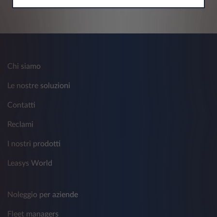
Chi siamo
Le nostre soluzioni
Contatti
Reclami
I nostri prodotti
Leasys World
Noleggio per aziende
Fleet managers