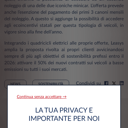
noleggio di una delle due iconiche minicar. L’offerta prevede
anche l’esenzione del pagamento dei primi 3 canoni mensili
del noleggio. A questo si aggiunge la possibilità di accedere
agli ecoincentivi statali per questa tipologia di veicoli, in
vigore sino alla fine dell’anno.
Integrando i quadricicli elettrici alle proprie offerte, Leasys
amplia la proposta rivolta ai propri clienti avvicinandosi
sempre di più agli obiettivi di sostenibilità prefissi entro il
2026: attivare il 50% dei nuovi contratti sui veicoli a basse
emissioni su tutti i suoi mercati.
Condividi su
NEWS
SOSTENIBILITÀ
Continua senza accettare →
LA TUA PRIVACY E
IMPORTANTE PER NOI
Potrebbero interessarti anche