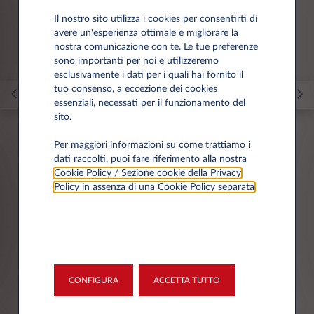
Il nostro sito utilizza i cookies per consentirti di
avere un'esperienza ottimale e migliorare la
nostra comunicazione con te. Le tue preferenze
sono importanti per noi e utilizzeremo
esclusivamente i dati per i quali hai fornito il
tuo consenso, a eccezione dei cookies
essenziali, necessati per il funzionamento del
sito.
Per maggiori informazioni su come trattiamo i
dati raccolti, puoi fare riferimento alla nostra
Cookie Policy / Sezione cookie della Privacy
01 Apr 2023
Policy in assenza di una Cookie Policy separata
.
Auto elettriche: ZTL e strisce blu.
Come funziona?
Dalla Sosta alla ZTL per I veicoli elettrici. Ecco tutti i
vantaggi per le auto elettriche in Italia.
CONFIGURA
ACCETTA TUTTO
NEWS