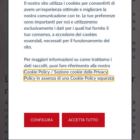
Il nostro sito utilizza i cookies per consentirti di
patente viene sospesa per 4-8 mesi;
avere un'esperienza ottimale e migliorare la
con tasso alcolemico tra
0,8 e 1,5 g/l
, la sanzione va
nostra comunicazione con te. Le tue preferenze
da 1.066,67 a 4.800 euro, la sospensione della
sono importanti per noi e utilizzeremo
patente può arrivare fino a 8-18 mesi ed è prevista
esclusivamente i dati per i quali hai fornito il
tuo consenso, a eccezione dei cookies
anche la reclusione fino a 9 mesi;
essenziali, necessati per il funzionamento del
con tasso alcolemico superiore a
1,5 g/l
, la pena è la
sito.
più severa, con la sanzione che va da 2.000 a 9.000
euro, la sospensione della patente da 16 mesi a 3 anni
Per maggiori informazioni su come trattiamo i
e l’arresto da 8 a 18 mesi.
dati raccolti, puoi fare riferimento alla nostra
Cookie Policy / Sezione cookie della Privacy
Limiti sul noleggio auto per
Policy in assenza di una Cookie Policy separata
.
neopatentati
Anche il noleggio prevede dei
limiti per i neopatentati
. Il
conducente deve essere in possesso della regolare patente
di guida da almeno 12 mesi e non può noleggiare – durante
CONFIGURA
ACCETTA TUTTO
il primo anno di patente - veicoli con un rapporto peso
potenza superiore a 55 kW per tonnellata e, per le auto di
categoria M1, il limite è fissato a 70 kW.