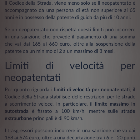
il Codice della Strada, viene meno solo se il neopatentato è
accompagnato da una persona di età non superiore ai 65
anni e in possesso della patente di guida da più di 10 anni.
Se un neopatentato non rispetta questi limiti può incorrere
in una sanzione che prevede il pagamento di una somma
che vai dai 165 ai 660 euro, oltre alla sospensione della
patente da un minimo di 2 a un massimo di 8 mesi.
Limiti di velocità per
neopatentati
Per quanto riguarda i
limiti di velocità per neopatentati
, il
Codice della Strada stabilisce delle restrizioni per le strade
a scorrimento veloce. In particolare, il
limite massimo in
autostrada
è fissato a 100 km/h, mentre sulle
strade
extraurbane
principali è di 90 km/h.
I trasgressori possono incorrere in una sanzione che va dai
168 ai 674 euro, oltre a una decurtazione tra i 6 e i 20 punti