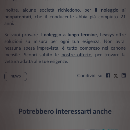
Inoltre, alcune società richiedono, per
il noleggio ai
neopatentati
, che il conducente abbia già compiuto 21
anni.
Se vuoi provare il
noleggio a lungo termine, Leasys
offre
soluzioni su misura per ogni tua esigenza. Non avrai
nessuna spesa imprevista, è tutto compreso nel canone
mensile. Scopri subito le
nostre offerte
, per trovare la
vettura adatta alle tue esigenze.
Condividi su
NEWS
Potrebbero interessarti anche